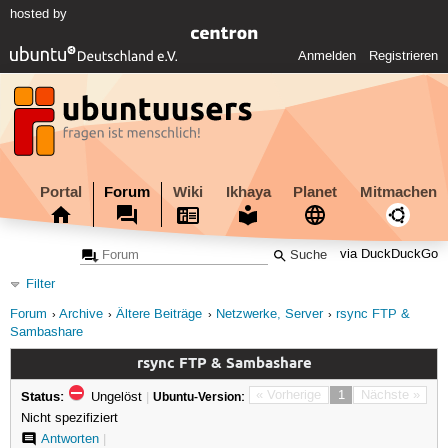
hosted by
Anmelden
Registrieren
Portal
Forum
Wiki
Ikhaya
Planet
Mitmachen
via DuckDuckGo
Filter
Forum
Archive
Ältere Beiträge
Netzwerke, Server
rsync FTP &
Sambashare
rsync FTP & Sambashare
Status:
« Vorherige
1
Nächste »
Ungelöst
|
Ubuntu-Version:
Nicht spezifiziert
Antworten
|