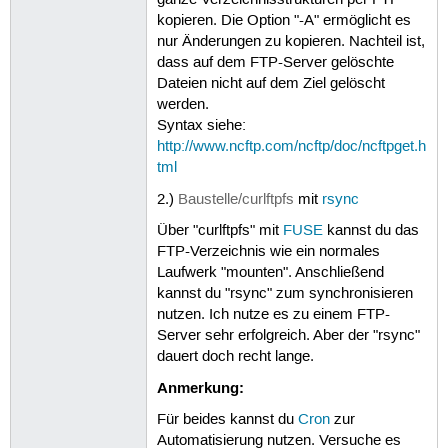
ganze Verzeichnisstrukturen per FTP
kopieren. Die Option "-A" ermöglicht es
nur Änderungen zu kopieren. Nachteil ist,
dass auf dem FTP-Server gelöschte
Dateien nicht auf dem Ziel gelöscht
werden.
Syntax siehe:
http://www.ncftp.com/ncftp/doc/ncftpget.h
tml
2.)
Baustelle/curlftpfs
mit
rsync
Über "curlftpfs" mit
FUSE
kannst du das
FTP-Verzeichnis wie ein normales
Laufwerk "mounten". Anschließend
kannst du "rsync" zum synchronisieren
nutzen. Ich nutze es zu einem FTP-
Server sehr erfolgreich. Aber der "rsync"
dauert doch recht lange.
Anmerkung:
Für beides kannst du
Cron
zur
Automatisierung nutzen. Versuche es