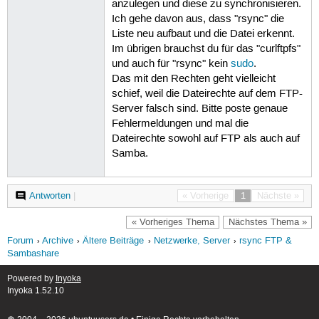
anzulegen und diese zu synchronisieren.
Ich gehe davon aus, dass "rsync" die
Liste neu aufbaut und die Datei erkennt.
Im übrigen brauchst du für das "curlftpfs"
und auch für "rsync" kein
sudo
.
Das mit den Rechten geht vielleicht
schief, weil die Dateirechte auf dem FTP-
Server falsch sind. Bitte poste genaue
Fehlermeldungen und mal die
Dateirechte sowohl auf FTP als auch auf
Samba.
Antworten
|
« Vorherige
1
Nächste »
« Vorheriges Thema
Nächstes Thema »
Forum
Archive
Ältere Beiträge
Netzwerke, Server
rsync FTP &
Sambashare
Powered by
Inyoka
Inyoka 1.52.10