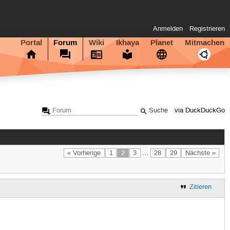
Anmelden
Registrieren
Portal
Forum
Wiki
Ikhaya
Planet
Mitmachen
via DuckDuckGo
« Vorherige
1
2
3
…
28
29
Nächste »
Zitieren