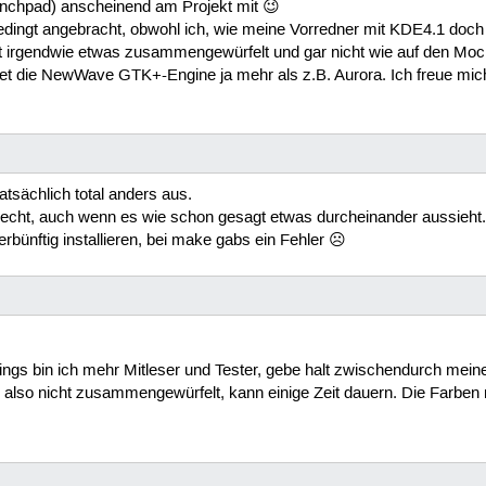
unchpad) anscheinend am Projekt mit 😉
nbedingt angebracht, obwohl ich, wie meine Vorredner mit KDE4.1 d
endwie etwas zusammengewürfelt und gar nicht wie auf den Mockups 
eistet die NewWave GTK+-Engine ja mehr als z.B. Aurora. Ich freue 
tsächlich total anders aus.
hlecht, auch wenn es wie schon gesagt etwas durcheinander aussieht.
erbünftig installieren, bei make gabs ein Fehler ☹
ngs bin ich mehr Mitleser und Tester, gebe halt zwischendurch meine
t, also nicht zusammengewürfelt, kann einige Zeit dauern. Die Farbe