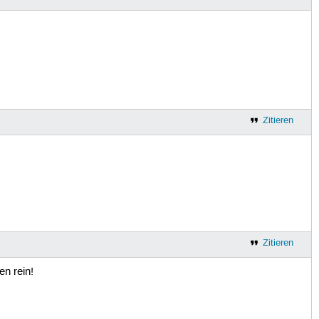
Zitieren
Zitieren
n rein!