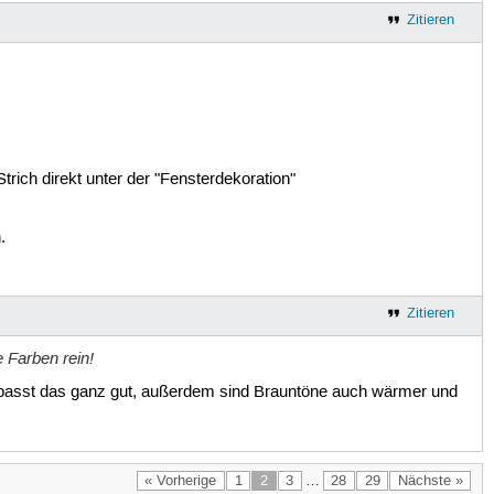
Zitieren
rich direkt unter der "Fensterdekoration"
.
Zitieren
 Farben rein!
fern passt das ganz gut, außerdem sind Brauntöne auch wärmer und
« Vorherige
1
2
3
…
28
29
Nächste »