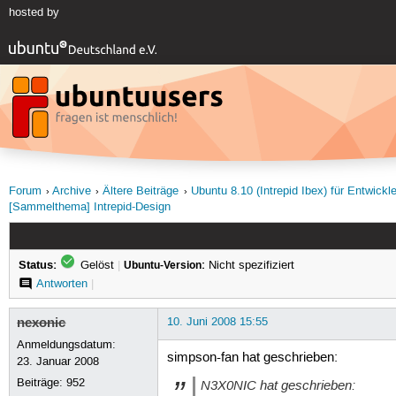
hosted by
Forum
Archive
Ältere Beiträge
Ubuntu 8.10 (Intrepid Ibex) für Entwickl
[Sammelthema] Intrepid-Design
Status:
Gelöst
|
Ubuntu-Version:
Nicht spezifiziert
Antworten
|
nexonic
10. Juni 2008 15:55
Anmeldungsdatum:
simpson-fan hat geschrieben:
23. Januar 2008
Beiträge:
952
N3X0NIC hat geschrieben: