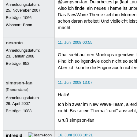
@simpson-fan: Du arbeitest ja (laut La
Anmeldungsdatum:
Also ich finde, ein neues Theme ist u
25. November 2007
Das NewWave Theme sieht im Moment irg
Beiträge:
1066
schon daran arbeitet! Und vielleicht l
Wohnort: Bonn
macht.
nexonic
11. Juni 2008 00:55
Anmeldungsdatum:
Oha, sieht auf den Mockups irgendwie ta
23. Januar 2008
Find ich so irgendwie doch nicht so sc
Beiträge:
952
Aber ich konnte die Engine auch nicht v
simpson-fan
11. Juni 2008 13:07
(Themenstarter)
Hallo!
Anmeldungsdatum:
29. April 2007
Ich bin zwar im New Wave-Team, allerdi
nicht. Bis so ein Thema "rund" aussieh
Beiträge:
1088
Gruß simpson-fan
intrepid
16. Juni 2008 18:21