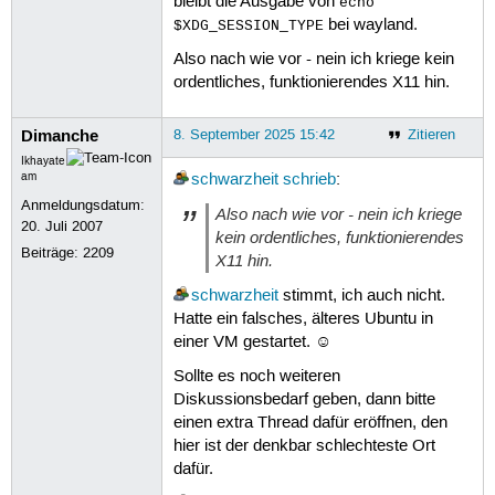
bleibt die Ausgabe von
echo
bei wayland.
$XDG_SESSION_TYPE
Also nach wie vor - nein ich kriege kein
ordentliches, funktionierendes X11 hin.
Dimanche
8. September 2025 15:42
Zitieren
Ikhayate
am
schwarzheit
schrieb
:
Anmeldungsdatum:
Also nach wie vor - nein ich kriege
20. Juli 2007
kein ordentliches, funktionierendes
Beiträge:
2209
X11 hin.
schwarzheit
stimmt, ich auch nicht.
Hatte ein falsches, älteres Ubuntu in
einer VM gestartet. ☺
Sollte es noch weiteren
Diskussionsbedarf geben, dann bitte
einen extra Thread dafür eröffnen, den
hier ist der denkbar schlechteste Ort
dafür.