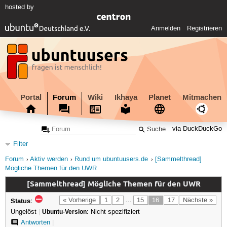
hosted by
Anmelden
Registrieren
Portal
Forum
Wiki
Ikhaya
Planet
Mitmachen
via DuckDuckGo
Filter
Forum
Aktiv werden
Rund um ubuntuusers.de
[Sammelthread]
Mögliche Themen für den UWR
[Sammelthread] Mögliche Themen für den UWR
Status:
« Vorherige
1
2
…
15
16
17
Nächste »
Ungelöst
|
Ubuntu-Version:
Nicht spezifiziert
Antworten
|