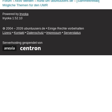
Forum
Aktiv werden
Rund um ubuntuusers.de
[Sammelthread]
Mögliche Themen für den UWR
Powered by
Inyoka
Inyoka 1.52.10
🄯 2004 – 2026 ubuntuusers.de • Einige Rechte vorbehalten
Lizenz
•
Kontakt
•
Datenschutz
•
Impressum
•
Serverstatus
Serverhosting
gespendet von