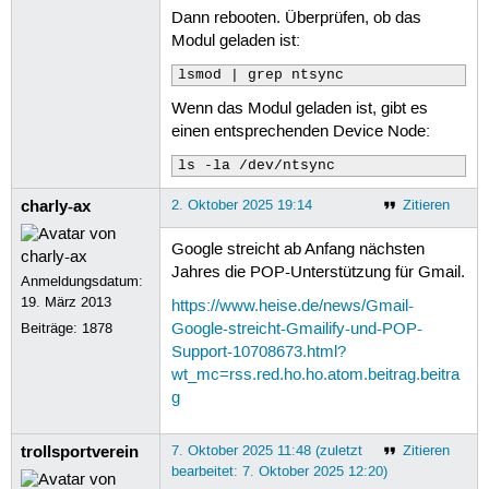
Dann rebooten. Überprüfen, ob das
Modul geladen ist:
lsmod | grep ntsync
Wenn das Modul geladen ist, gibt es
einen entsprechenden Device Node:
ls -la /dev/ntsync
charly-ax
2. Oktober 2025 19:14
Zitieren
Google streicht ab Anfang nächsten
Jahres die POP-Unterstützung für Gmail.
Anmeldungsdatum:
19. März 2013
https://www.heise.de/news/Gmail-
Beiträge:
1878
Google-streicht-Gmailify-und-POP-
Support-10708673.html?
wt_mc=rss.red.ho.ho.atom.beitrag.beitra
g
trollsportverein
7. Oktober 2025 11:48 (zuletzt
Zitieren
bearbeitet: 7. Oktober 2025 12:20)