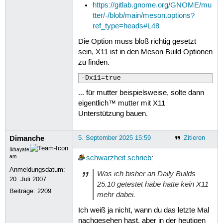
https://gitlab.gnome.org/GNOME/mu
tter/-/blob/main/meson.options?
ref_type=heads#L48
Die Option muss bloß richtig gesetzt
sein, X11 ist in den Meson Build Optionen
zu finden.
-Dx11=true
... für mutter beispielsweise, solte dann
eigentlich™ mutter mit X11
Unterstützung bauen.
Dimanche
5. September 2025 15:59
Zitieren
Ikhayate
am
schwarzheit
schrieb
:
Anmeldungsdatum:
Was ich bisher an Daily Builds
20. Juli 2007
25.10 getestet habe hatte kein X11
Beiträge:
2209
mehr dabei.
Ich weiß ja nicht, wann du das letzte Mal
nachgesehen hast, aber in der heutigen