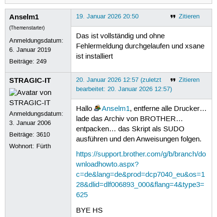
Anselm1
19. Januar 2026 20:50
Zitieren
(Themenstarter)
Das ist vollständig und ohne
Anmeldungsdatum:
Fehlermeldung durchgelaufen und xsane
6. Januar 2019
ist installiert
Beiträge:
249
STRAGIC-IT
20. Januar 2026 12:57 (zuletzt
Zitieren
bearbeitet: 20. Januar 2026 12:57)
Hallo
Anselm1
, entferne alle Drucker…
Anmeldungsdatum:
lade das Archiv von BROTHER…
3. Januar 2006
entpacken… das Skript als SUDO
Beiträge:
3610
ausführen und den Anweisungen folgen.
Wohnort: Fürth
https://support.brother.com/g/b/branch/do
wnloadhowto.aspx?
c=de&lang=de&prod=dcp7040_eu&os=1
28&dlid=dlf006893_000&flang=4&type3=
625
BYE HS