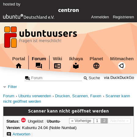
hosted by
Anmelden
Registrieren
Portal
Forum
Wiki
Ikhaya
Planet
Mitmachen
via DuckDuckGo
Filter
Forum
Ubuntu verwenden
Drucken, Scannen, Faxen
Scanner kann
nicht geöffnet werden
Scanner kann nicht geöffnet werden
Status:
« Vorherige
1
2
Nächste »
Ungelöst
|
Ubuntu-
Version:
Kubuntu 24.04 (Noble Numbat)
Antworten
|