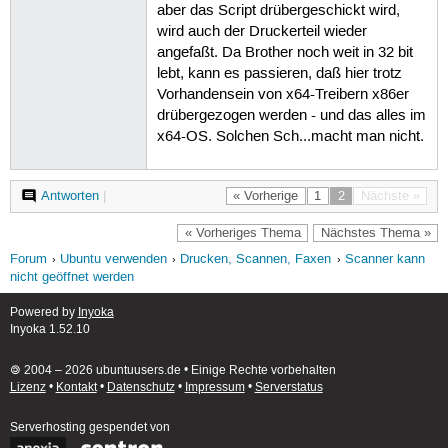
aber das Script drübergeschickt wird,
wird auch der Druckerteil wieder
angefaßt. Da Brother noch weit in 32 bit
lebt, kann es passieren, daß hier trotz
Vorhandensein von x64-Treibern x86er
drübergezogen werden - und das alles im
x64-OS. Solchen Sch...macht man nicht.
Antworten
|
« Vorherige
1
2
Nächste »
« Vorheriges Thema
Nächstes Thema »
Forum
Ubuntu verwenden
Drucken, Scannen, Faxen
Scanner kann
nicht geöffnet werden
Powered by
Inyoka
Inyoka 1.52.10
🄯 2004 – 2026 ubuntuusers.de • Einige Rechte vorbehalten
Lizenz
•
Kontakt
•
Datenschutz
•
Impressum
•
Serverstatus
Serverhosting
gespendet von