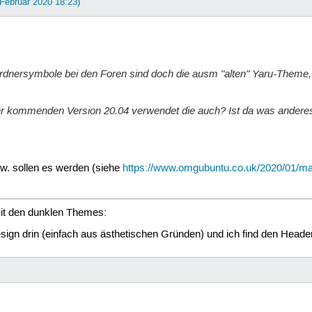
 Februar 2020 18:23)
ie Ordnersymbole bei den Foren sind doch die ausm "alten" Yaru-Them
er kommenden Version 20.04 verwendet die auch? Ist da was andere
bzw. sollen es werden (siehe
https://www.omgubuntu.co.uk/2020/01/ma
mit den dunklen Themes:
sign drin (einfach aus ästhetischen Gründen) und ich find den Header 