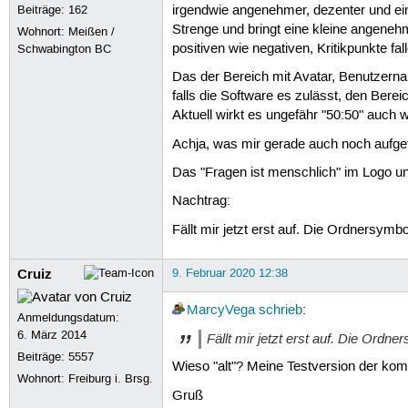
Beiträge:
162
irgendwie angenehmer, dezenter und ein
Strenge und bringt eine kleine angeneh
Wohnort: Meißen /
positiven wie negativen, Kritikpunkte fa
Schwabington BC
Das der Bereich mit Avatar, Benutzernam
falls die Software es zulässt, den Berei
Aktuell wirkt es ungefähr "50:50" auch w
Achja, was mir gerade auch noch aufgefa
Das "Fragen ist menschlich" im Logo u
Nachtrag:
Fällt mir jetzt erst auf. Die Ordnersy
Cruiz
9. Februar 2020 12:38
MarcyVega
schrieb
:
Anmeldungsdatum:
6. März 2014
Fällt mir jetzt erst auf. Die Ord
Beiträge:
5557
Wieso "alt"? Meine Testversion der ko
Wohnort: Freiburg i. Brsg.
Gruß