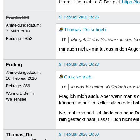
Hmm.. Hier nicht o.O Beispiel:
https://
Frieder108
9. Februar 2020 15:25
Anmeldungsdatum:
Thomas_Do
schrieb
:
7. März 2010
Beiträge:
9853
Mir gefällt das Schwarz in den Ico
mir auch nicht - mir tut das in den Auge
Erdling
9. Februar 2020 16:28
Anmeldungsdatum:
Cruiz
schrieb
:
16. Februar 2010
Beiträge:
856
In was für einem Kellerloch arbeit
Wohnort: Berlin
Frag ich mich auch. Aber wenn man sich
Weißensee
können sie nur im Keller sitzen oder ha
Ne, mal ernsthaft, ich finde das neue De
rein gesteckt habt. Lasst Euch nicht entm
Thomas_Do
9. Februar 2020 16:50