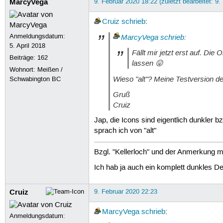
MarcyVega
9. Februar 2020 18:22 (zuletzt bearbeitet: 9.
Cruiz
schrieb
:
Anmeldungsdatum:
MarcyVega
schrieb
:
5. April 2018
Fällt mir jetzt erst auf. D
Beiträge:
162
lassen 😛
Wohnort: Meißen /
Wieso "alt"? Meine Testversion d
Schwabington BC
Gruß
Cruiz
Jap, die Icons sind eigentlich dunkler 
sprach ich von "alt"
Bzgl. "Kellerloch" und der Anmerkung 
Ich hab ja auch ein komplett dunkles De
Cruiz
9. Februar 2020 22:23
MarcyVega
schrieb
:
Anmeldungsdatum: