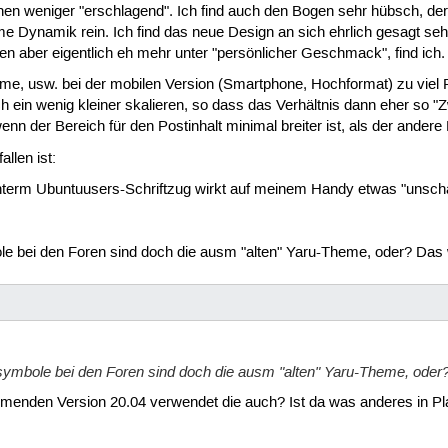
en weniger "erschlagend". Ich find auch den Bogen sehr hübsch, der
me Dynamik rein. Ich find das neue Design an sich ehrlich gesagt se
llen aber eigentlich eh mehr unter "persönlicher Geschmack", find ich.
e, usw. bei der mobilen Version (Smartphone, Hochformat) zu viel Pla
ch ein wenig kleiner skalieren, so dass das Verhältnis dann eher so "Zw
enn der Bereich für den Postinhalt minimal breiter ist, als der andere
llen ist:
nterm Ubuntuusers-Schriftzug wirkt auf meinem Handy etwas "unscha
mbole bei den Foren sind doch die ausm "alten" Yaru-Theme, oder? Da
nersymbole bei den Foren sind doch die ausm "alten" Yaru-Theme, ode
mmenden Version 20.04 verwendet die auch? Ist da was anderes in P