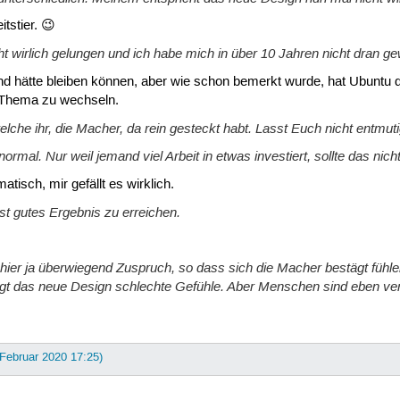
tstier. 😉
t wirlich gelungen und ich habe mich in über 10 Jahren nicht dran g
nd hätte bleiben können, aber wie schon bemerkt wurde, hat Ubuntu d
s Thema zu wechseln.
welche ihr, die Macher, da rein gesteckt habt. Lasst Euch nicht entmutig
für normal. Nur weil jemand viel Arbeit in etwas investiert, sollte das
atisch, mir gefällt es wirklich.
hst gutes Ergebnis zu erreichen.
ier ja überwiegend Zuspruch, so dass sich die Macher bestägt fühlen 
ugt das neue Design schlechte Gefühle. Aber Menschen sind eben ve
 Februar 2020 17:25)