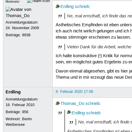
Moderator
Erdling
schrieb
:
Ne, mal ernsthaft, ich finde das n
Anmeldungsdatum:
Ästhetisches Empfinden ist eben unters
24. November 2009
ich auch nicht wirlich gelungen und ic
Beiträge:
8938
etwas stimmiger erscheinen zu lassen.
Vielen Dank für die Arbeit, welche 
Ich halte konstruktive (!) Kritik für nor
sein, ein möglichst gutes Ergebnis zu e
Davon einmal abgesehen, gibt es hier ja
Thema und in mir erzeugt das neue Des
Erdling
9. Februar 2020 17:06
Anmeldungsdatum:
Thomas_Do
schrieb
:
16. Februar 2010
Beiträge:
856
Erdling
schrieb
:
Wohnort: Berlin
Ne, mal ernsthaft, ich finde
Weißensee
Ästhetisches Empfinden ist eben 