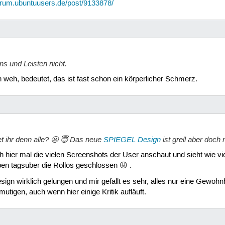
forum.ubuntuusers.de/post/9133878/
ns und Leisten nicht.
n weh, bedeutet, das ist fast schon ein körperlicher Schmerz.
et ihr denn alle? 😬 😇 Das neue
SPIEGEL Design
ist grell aber doch
 hier mal die vielen Screenshots der User anschaut und sieht wie v
ben tagsüber die Rollos geschlossen 😛 .
sign wirklich gelungen und mir gefällt es sehr, alles nur eine Gewohnh
utigen, auch wenn hier einige Kritik aufläuft.