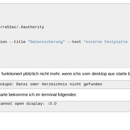
tion
--title
"Datensicherung"
--text
"externe Festplatte
--text
"genug gesichert [
$err
]"
es funktioniert plötzlich nicht mehr. wenn ichs vom desktop aus start
--text
"abgebrochen [
$err
]"
starte bekomme ich im terminal folgendes:
annot open display: :0.0
