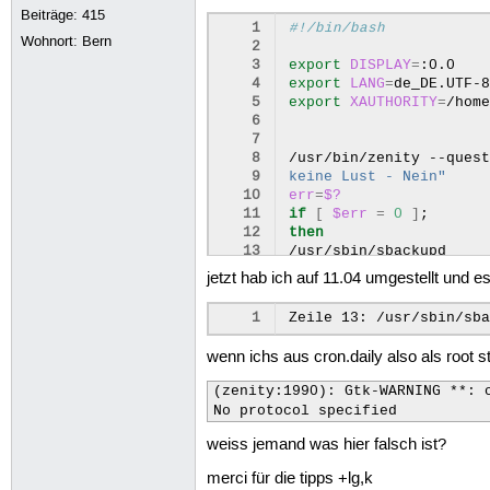
Beiträge:
415
 1
#!/bin/bash
Wohnort: Bern
 2
 3
export
DISPLAY
=
 4
export
LANG
=
 5
export
XAUTHORITY
=
 6
 7
 8
/usr/bin/zenity
--ques
 9
keine Lust - Nein"
10
err
=
$?
11
if
[
$err
=
0
]
;
12
then
13
/usr/sbin/sbackupd

14
/usr/bin/zenity
--info
jetzt hab ich auf 11.04 umgestellt und 
15
else
16
/usr/bin/zenity
--info
1
17
exit
1
18
fi
wenn ichs aus cron.daily also als root 
(zenity:1990): Gtk-WARNING **: c
No protocol specified
weiss jemand was hier falsch ist?
merci für die tipps +lg,k