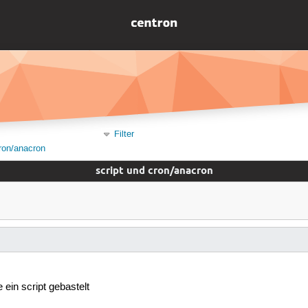
Filter
cron/anacron
script und cron/anacron
e ein script gebastelt