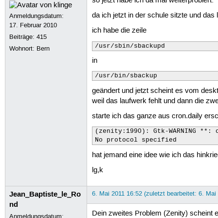
so jetzt habe ich da mal weiterprobiert:
da ich jetzt in der schule sitzte und da
Anmeldungsdatum:
17. Februar 2010
ich habe die zeile
Beiträge:
415
/usr/sbin/sbackupd
Wohnort: Bern
in
/usr/bin/sbackup
geändert und jetzt scheint es vom desk
weil das laufwerk fehlt und dann die zw
starte ich das ganze aus cron.daily ers
(zenity:1990): Gtk-WARNING **: c
No protocol specified
hat jemand eine idee wie ich das hinkri
lg,k
Jean_Baptiste_le_Ro
6. Mai 2011 16:52 (zuletzt bearbeitet: 6. Mai
nd
Dein zweites Problem (Zenity) scheint 
Anmeldungsdatum: