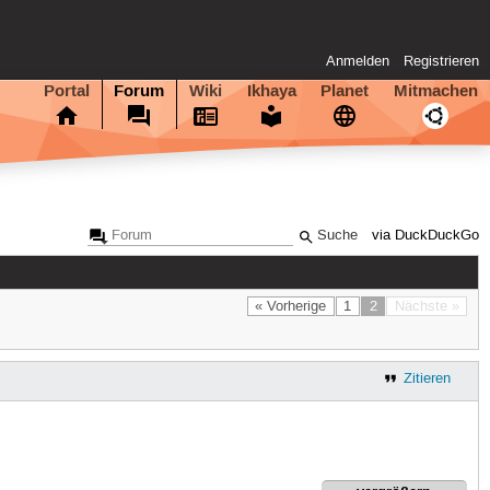
Anmelden
Registrieren
Portal
Forum
Wiki
Ikhaya
Planet
Mitmachen
via DuckDuckGo
« Vorherige
1
2
Nächste »
Zitieren