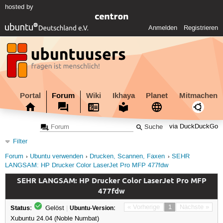
hosted by
Anmelden
Registrieren
Portal
Forum
Wiki
Ikhaya
Planet
Mitmachen
via DuckDuckGo
Filter
Forum
Ubuntu verwenden
Drucken, Scannen, Faxen
SEHR
LANGSAM: HP Drucker Color LaserJet Pro MFP 477fdw
SEHR LANGSAM: HP Drucker Color LaserJet Pro MFP
477fdw
Status:
« Vorherige
1
Nächste »
Gelöst
|
Ubuntu-Version:
Xubuntu 24.04 (Noble Numbat)