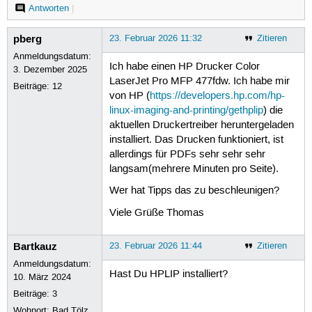
Antworten
|
pberg
23. Februar 2026 11:32
Zitieren
Anmeldungsdatum:
Ich habe einen HP Drucker Color
3. Dezember 2025
LaserJet Pro MFP 477fdw. Ich habe mir
Beiträge:
12
von HP (
https://developers.hp.com/hp-
linux-imaging-and-printing/gethplip
) die
aktuellen Druckertreiber heruntergeladen
installiert. Das Drucken funktioniert, ist
allerdings für PDFs sehr sehr sehr
langsam(mehrere Minuten pro Seite).
Wer hat Tipps das zu beschleunigen?
Viele Grüße Thomas
Bartkauz
23. Februar 2026 11:44
Zitieren
Anmeldungsdatum:
Hast Du HPLIP installiert?
10. März 2024
Beiträge:
3
Wohnort: Bad Tölz