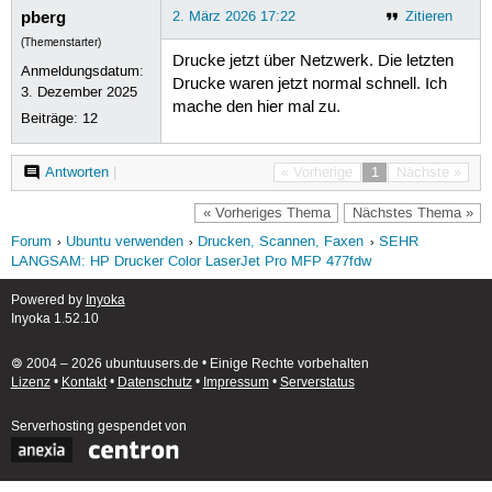
pberg
2. März 2026 17:22
Zitieren
(Themenstarter)
Drucke jetzt über Netzwerk. Die letzten
Anmeldungsdatum:
Drucke waren jetzt normal schnell. Ich
3. Dezember 2025
mache den hier mal zu.
Beiträge:
12
Antworten
|
« Vorherige
1
Nächste »
« Vorheriges Thema
Nächstes Thema »
Forum
Ubuntu verwenden
Drucken, Scannen, Faxen
SEHR
LANGSAM: HP Drucker Color LaserJet Pro MFP 477fdw
Powered by
Inyoka
Inyoka 1.52.10
🄯 2004 – 2026 ubuntuusers.de • Einige Rechte vorbehalten
Lizenz
•
Kontakt
•
Datenschutz
•
Impressum
•
Serverstatus
Serverhosting
gespendet von