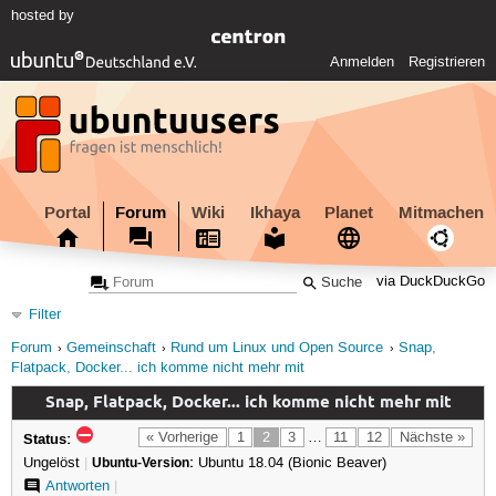
hosted by
Anmelden
Registrieren
Portal
Forum
Wiki
Ikhaya
Planet
Mitmachen
via DuckDuckGo
Filter
Forum
Gemeinschaft
Rund um Linux und Open Source
Snap,
Flatpack, Docker... ich komme nicht mehr mit
Snap, Flatpack, Docker... ich komme nicht mehr mit
Status:
« Vorherige
1
2
3
…
11
12
Nächste »
Ungelöst
|
Ubuntu-Version:
Ubuntu 18.04 (Bionic Beaver)
Antworten
|