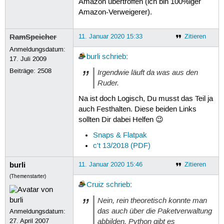
Amazon übertroffen (ich bin 100%iger
Amazon-Verweigerer).
RamSpeicher
11. Januar 2020 15:33
Zitieren
Anmeldungsdatum:
burli
schrieb
:
17. Juli 2009
Beiträge:
2508
Irgendwie läuft da was aus den
Ruder.
Na ist doch Logisch, Du musst das Teil ja
auch Festhalten. Diese beiden Links
sollten Dir dabei Helfen 😉
Snaps & Flatpak
c't 13/2018 (PDF)
burli
11. Januar 2020 15:46
Zitieren
(Themenstarter)
Cruiz
schrieb
:
Nein, rein theoretisch konnte man
das auch über die Paketverwaltung
Anmeldungsdatum:
abbilden. Python gibt es
27. April 2007