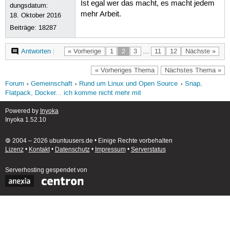
Ist egal wer das macht, es macht jedem
dungsdatum:
mehr Arbeit.
18. Oktober 2016
Beiträge:
18287
Antworten
|
« Vorherige
1
2
3
…
11
12
Nächste »
« Vorheriges Thema
Nächstes Thema »
Forum
Gemeinschaft
Rund um Linux und Open Source
Snap,
Flatpack, Docker... ich komme nicht mehr mit
Powered by
Inyoka
Inyoka 1.52.10
🄯 2004 – 2026 ubuntuusers.de • Einige Rechte vorbehalten
Lizenz
•
Kontakt
•
Datenschutz
•
Impressum
•
Serverstatus
Serverhosting
gespendet von