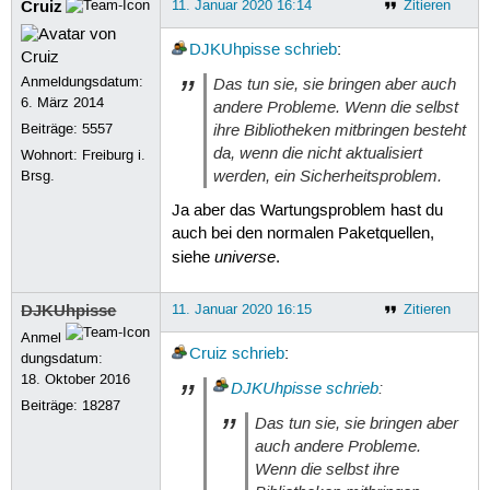
Cruiz
11. Januar 2020 16:14
Zitieren
DJKUhpisse
schrieb
:
Anmeldungsdatum:
Das tun sie, sie bringen aber auch
6. März 2014
andere Probleme. Wenn die selbst
ihre Bibliotheken mitbringen besteht
Beiträge:
5557
da, wenn die nicht aktualisiert
Wohnort: Freiburg i.
werden, ein Sicherheitsproblem.
Brsg.
Ja aber das Wartungsproblem hast du
auch bei den normalen Paketquellen,
universe
siehe
.
DJKUhpisse
11. Januar 2020 16:15
Zitieren
Anmel
Cruiz
schrieb
:
dungsdatum:
18. Oktober 2016
DJKUhpisse
schrieb
:
Beiträge:
18287
Das tun sie, sie bringen aber
auch andere Probleme.
Wenn die selbst ihre