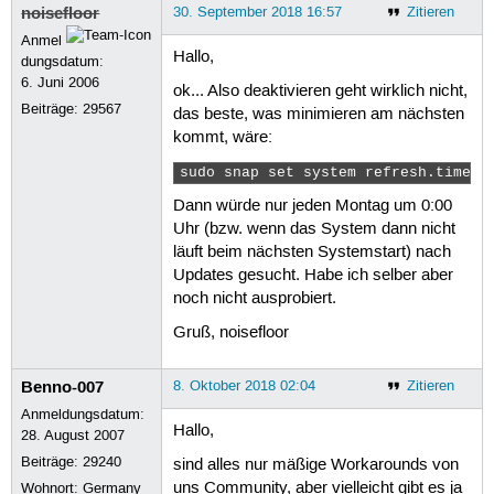
noisefloor
30. September 2018 16:57
Zitieren
Anmel
Hallo,
dungsdatum:
6. Juni 2006
ok... Also deaktivieren geht wirklich nicht,
Beiträge:
29567
das beste, was minimieren am nächsten
kommt, wäre:
sudo snap set system refresh.timer=
Dann würde nur jeden Montag um 0:00
Uhr (bzw. wenn das System dann nicht
läuft beim nächsten Systemstart) nach
Updates gesucht. Habe ich selber aber
noch nicht ausprobiert.
Gruß, noisefloor
Benno-007
8. Oktober 2018 02:04
Zitieren
Anmeldungsdatum:
Hallo,
28. August 2007
Beiträge:
29240
sind alles nur mäßige Workarounds von
uns Community, aber vielleicht gibt es ja
Wohnort: Germany