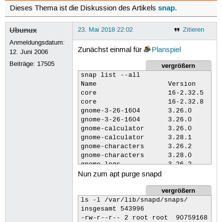
snap
Dieses Thema ist die Diskussion des Artikels
.
Ubunux
23. Mai 2018 22:02
Zitieren
Anmeldungsdatum:
Zunächst einmal für
Planspiel
12. Juni 2006
Beiträge:
17505
vergrößern
snap list --all

Name                  Version    Rev
core                  16-2.32.5  448
core                  16-2.32.8  465
gnome-3-26-1604       3.26.0     59 
gnome-3-26-1604       3.26.0     64 
gnome-calculator      3.26.0     154
gnome-calculator      3.28.1     167
gnome-characters      3.26.2     69 
gnome-characters      3.28.0     86 
gnome-logs            3.26.2     25 
Nun zum apt purge snapd
gnome-logs            3.28.0     31 
gnome-system-monitor  3.26.0     36 
vergrößern
ls -l /var/lib/snapd/snaps/

insgesamt 543996

-rw-r--r-- 2 root root  90759168 Apr