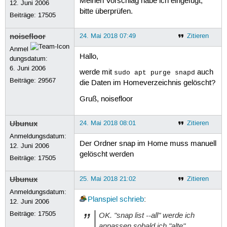
Meinen Vorschlag habe ich eingefügt,
12. Juni 2006
Stopping snap-core-4486.mount

bitte überprüfen.
Stopping unit snap-core-4486.mount

Beiträge:
17505
Waiting until unit snap-core-4486.mo
snap-core-4486.mount is stopped.

noisefloor
24. Mai 2018 07:49
Zitieren
Removing snap core and revision 4486
Removing snap-core-4486.mount

Anmel
Hallo,
Stopping snap-core-4650.mount

dungsdatum:
Stopping unit snap-core-4650.mount

6. Juni 2006
werde mit
auch
sudo apt purge snapd
Waiting until unit snap-core-4650.mo
Beiträge:
29567
die Daten im Homeverzeichnis gelöscht?
snap-core-4650.mount is stopped.

Removing snap core and revision 4650
Gruß, noisefloor
Removing snap-core-4650.mount

Stopping snap-gnome\x2d3\x2d26\x2d16
Stopping unit snap-gnome\x2d3\x2d26\
Ubunux
24. Mai 2018 08:01
Zitieren
Waiting until unit snap-gnome\x2d3\x
Anmeldungsdatum:
snap-gnome\x2d3\x2d26\x2d1604-59.mou
Der Ordner snap im Home muss manuell
12. Juni 2006
Removing snap gnome-3-26-1604 and re
gelöscht werden
Beiträge:
17505
Removing snap-gnome\x2d3\x2d26\x2d16
Stopping snap-gnome\x2d3\x2d26\x2d16
Stopping unit snap-gnome\x2d3\x2d26\
Ubunux
25. Mai 2018 21:02
Zitieren
Waiting until unit snap-gnome\x2d3\x
Anmeldungsdatum:
snap-gnome\x2d3\x2d26\x2d1604-64.mou
Planspiel
schrieb
:
12. Juni 2006
Removing snap gnome-3-26-1604 and re
Removing snap-gnome\x2d3\x2d26\x2d16
Beiträge:
17505
OK. "snap list --all" werde ich
Stopping snap-gnome\x2dcalculator-15
anpassen sobald ich "alte"