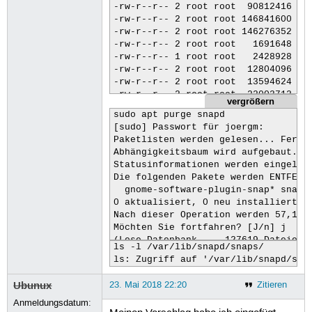
-rw-r--r-- 2 root root  90812416 Mai
-rw-r--r-- 2 root root 146841600 Apr
-rw-r--r-- 2 root root 146276352 Mai
-rw-r--r-- 2 root root   1691648 Apr
-rw-r--r-- 1 root root   2428928 Mai
-rw-r--r-- 2 root root  12804096 Apr
-rw-r--r-- 2 root root  13594624 Mai
-rw-r--r-- 2 root root  22003712 Apr
vergrößern
-rw-r--r-- 1 root root  22609920 Mai
sudo apt purge snapd

-rw-r--r-- 2 root root   3411968 Apr
[sudo] Passwort für joergm: 

-rw-r--r-- 1 root root   3813376 Mai
Paketlisten werden gelesen... Fertig
drwxr-xr-x 2 root root      4096 Ap
Abhängigkeitsbaum wird aufgebaut.   
Statusinformationen werden eingelese
Die folgenden Pakete werden ENTFERNT
  gnome-software-plugin-snap* snapd*
0 aktualisiert, 0 neu installiert, 2
Nach dieser Operation werden 57,1 MB
Möchten Sie fortfahren? [J/n] j

(Lese Datenbank ... 127619 Dateien u
ls -l /var/lib/snapd/snaps/

Entfernen von gnome-software-plugin-
ls: Zugriff auf '/var/lib/snapd/sna
Entfernen von snapd (2.32.5+18.04) .
Trigger für man-db (2.8.3-2) werden 
Ubunux
23. Mai 2018 22:20
Zitieren
(Lese Datenbank ... 127564 Dateien u
Anmeldungsdatum:
Löschen der Konfigurationsdateien vo