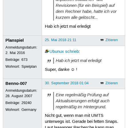
Stopping unit snap-gnome\x2dcalculat
Revisionen (für ein Beispiel) auf
Waiting until unit snap-gnome\x2dcal
dem Rechner habe, hatte ich vor
snap-gnome\x2dcalculator-154.mount i
kurzem alle gelöscht...
Removing snap gnome-calculator and r
Removing snap-gnome\x2dcalculator-15
Hab ich jetzt mal erledigt
Stopping snap-gnome\x2dcalculator-16
Stopping unit snap-gnome\x2dcalculat
Waiting until unit snap-gnome\x2dcal
Planspiel
25. Mai 2018 21:11
Zitieren
snap-gnome\x2dcalculator-167.mount i
Anmeldungsdatum:
Removing snap gnome-calculator and r
Ubunux
schrieb
:
2. Mai 2016
Removing snap-gnome\x2dcalculator-16
Stopping snap-gnome\x2dcharacters-69
Beiträge:
673
Hab ich jetzt mal erledigt
Stopping unit snap-gnome\x2dcharacte
Wohnort: Spielplan
Waiting until unit snap-gnome\x2dcha
Super, danke ☺ !
snap-gnome\x2dcharacters-69.mount is
Removing snap gnome-characters and r
Benno-007
30. September 2018 01:04
Zitieren
Removing snap-gnome\x2dcharacters-69
Stopping snap-gnome\x2dcharacters-86
Anmeldungsdatum:
Eine regelmäßig Prüfung auf
Stopping unit snap-gnome\x2dcharacte
28. August 2007
Waiting until unit snap-gnome\x2dcha
Aktualisierungen erfolgt auch
Beiträge:
29240
snap-gnome\x2dcharacters-86.mount is
regelmäßig im Hintergrund.
Wohnort: Germany
Removing snap gnome-characters and r
Removing snap-gnome\x2dcharacters-86
Nicht gut, wenn man mit UMTS
Stopping snap-gnome\x2dlogs-25.mount
unterwegs ist. Gerade bei fetten Snaps.
Stopping unit snap-gnome\x2dlogs-25.
Laut laaaanger Recherche kann man