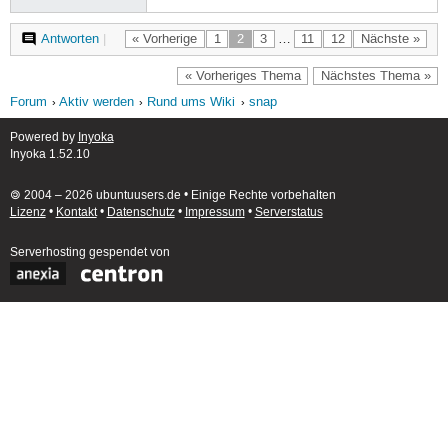
Antworten
|
« Vorherige
1
2
3
…
11
12
Nächste »
« Vorheriges Thema
Nächstes Thema »
Forum
Aktiv werden
Rund ums Wiki
snap
Powered by
Inyoka
Inyoka 1.52.10
🄯 2004 – 2026 ubuntuusers.de • Einige Rechte vorbehalten
Lizenz
•
Kontakt
•
Datenschutz
•
Impressum
•
Serverstatus
Serverhosting
gespendet von