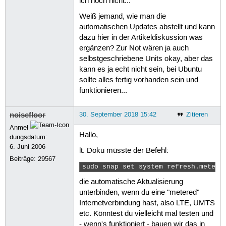
ich noch nicht...
Weiß jemand, wie man die
automatischen Updates abstellt und kann
dazu hier in der Artikeldiskussion was
ergänzen? Zur Not wären ja auch
selbstgeschriebene Units okay, aber das
kann es ja echt nicht sein, bei Ubuntu
sollte alles fertig vorhanden sein und
funktionieren...
noisefloor
30. September 2018 15:42
Zitieren
Anmel
Hallo,
dungsdatum:
6. Juni 2006
lt. Doku müsste der Befehl:
Beiträge:
29567
sudo snap set system refresh.metere
die automatische Aktualisierung
unterbinden, wenn du eine "metered"
Internetverbindung hast, also LTE, UMTS
etc. Könntest du vielleicht mal testen und
- wenn's funktioniert - bauen wir das in