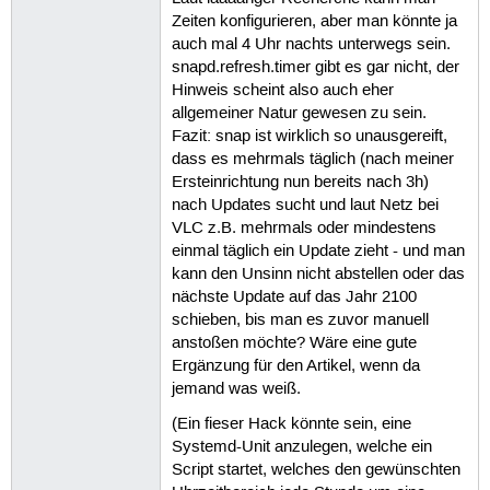
Waiting until unit snap-gnome\x2dlog
Zeiten konfigurieren, aber man könnte ja
snap-gnome\x2dlogs-25.mount is stopp
auch mal 4 Uhr nachts unterwegs sein.
Removing snap gnome-logs and revisio
snapd.refresh.timer gibt es gar nicht, der
Removing snap-gnome\x2dlogs-25.mount
Stopping snap-gnome\x2dlogs-31.mount
Hinweis scheint also auch eher
Stopping unit snap-gnome\x2dlogs-31.
allgemeiner Natur gewesen zu sein.
Waiting until unit snap-gnome\x2dlog
Fazit: snap ist wirklich so unausgereift,
snap-gnome\x2dlogs-31.mount is stopp
dass es mehrmals täglich (nach meiner
Removing snap gnome-logs and revisio
Ersteinrichtung nun bereits nach 3h)
Removing snap-gnome\x2dlogs-31.mount
nach Updates sucht und laut Netz bei
Stopping snap-gnome\x2dsystem\x2dmon
Stopping unit snap-gnome\x2dsystem\x
VLC z.B. mehrmals oder mindestens
Waiting until unit snap-gnome\x2dsys
einmal täglich ein Update zieht - und man
snap-gnome\x2dsystem\x2dmonitor-36.m
kann den Unsinn nicht abstellen oder das
Removing snap gnome-system-monitor a
nächste Update auf das Jahr 2100
Removing snap-gnome\x2dsystem\x2dmon
schieben, bis man es zuvor manuell
Stopping snap-gnome\x2dsystem\x2dmon
anstoßen möchte? Wäre eine gute
Stopping unit snap-gnome\x2dsystem\x
Waiting until unit snap-gnome\x2dsys
Ergänzung für den Artikel, wenn da
snap-gnome\x2dsystem\x2dmonitor-39.m
jemand was weiß.
Removing snap gnome-system-monitor a
(Ein fieser Hack könnte sein, eine
Removing snap-gnome\x2dsystem\x2dmon
Final directory cleanup

Systemd-Unit anzulegen, welche ein
Discarding preserved snap namespaces
Script startet, welches den gewünschten
Removing extra snap-confine apparmor