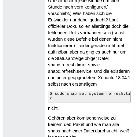
Uhrzeitbereich jede Stunde um eine
Removing snapd cache

Stunde nach vorn konfiguriert/
vorschiebt.) Was haben sich die
Entwickler nur dabei gedacht? Laut
offizieller Doku sollen allerdings doch die
fehlenden Units vorhanden sein (sonst
würden diese Befehle bei denen nicht
funktionieren): Leider gerade nicht mehr
auffindbar, aber da ging es auch nur um
die Statusanzeige obiger Datei
snapd.refresh.timer sowie
snapd.refresh.service. Und die existieren
nun unter geupgradetem Xubuntu 18.04.1
selbst nach erstmaligem
$ sudo snap set system refresh.timer
$
nicht.
Gehören aber komischerweise zu
keinem deb-Paket und wie man alle
snaps nach einer Datei durchsucht, weiß