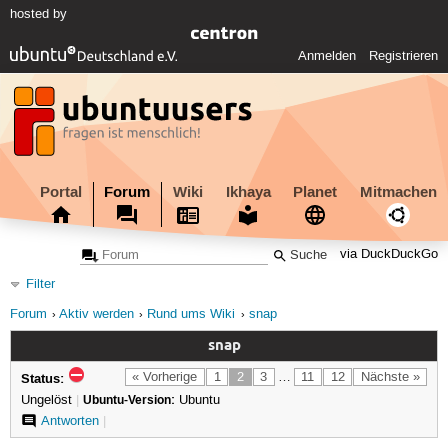
hosted by
Anmelden
Registrieren
Portal
Forum
Wiki
Ikhaya
Planet
Mitmachen
via DuckDuckGo
Filter
Forum
Aktiv werden
Rund ums Wiki
snap
snap
Status:
« Vorherige
1
2
3
…
11
12
Nächste »
Ungelöst
|
Ubuntu-Version:
Ubuntu
Antworten
|