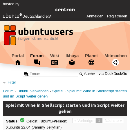
hosted by
Anmelden
Registrieren
Portal
Forum
Wiki
Ikhaya
Planet
Mitmachen
via DuckDuckGo
Filter
Forum
Ubuntu verwenden
Spiele
Spiel mit Wine in Shellscript starten
und im Script weiter gehen
Spiel mit Wine in Shellscript starten und im Script weiter
gehen
Status:
« Vorherige
1
Nächste »
Gelöst
|
Ubuntu-Version:
Xubuntu 22.04 (Jammy Jellyfish)