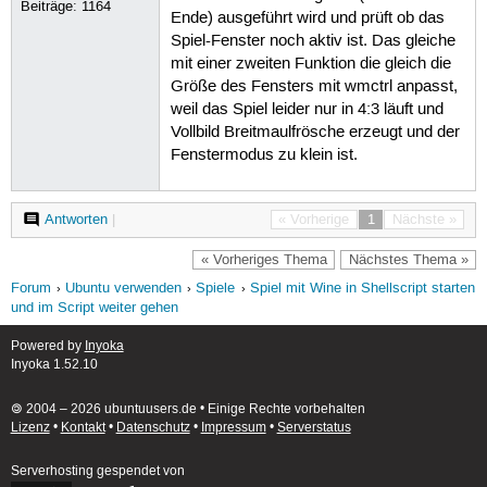
Beiträge:
1164
Ende) ausgeführt wird und prüft ob das
Spiel-Fenster noch aktiv ist. Das gleiche
mit einer zweiten Funktion die gleich die
Größe des Fensters mit wmctrl anpasst,
weil das Spiel leider nur in 4:3 läuft und
Vollbild Breitmaulfrösche erzeugt und der
Fenstermodus zu klein ist.
Antworten
|
« Vorherige
1
Nächste »
« Vorheriges Thema
Nächstes Thema »
Forum
Ubuntu verwenden
Spiele
Spiel mit Wine in Shellscript starten
und im Script weiter gehen
Powered by
Inyoka
Inyoka 1.52.10
🄯 2004 – 2026 ubuntuusers.de • Einige Rechte vorbehalten
Lizenz
•
Kontakt
•
Datenschutz
•
Impressum
•
Serverstatus
Serverhosting
gespendet von