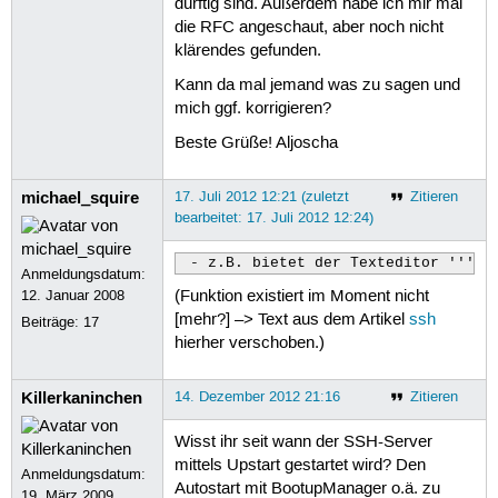
dürftig sind. Außerdem habe ich mir mal
die RFC angeschaut, aber noch nicht
klärendes gefunden.
Kann da mal jemand was zu sagen und
mich ggf. korrigieren?
Beste Grüße! Aljoscha
michael_squire
17. Juli 2012 12:21 (zuletzt
Zitieren
bearbeitet: 17. Juli 2012 12:24)
 - z.B. bietet der Texteditor '''GE
Anmeldungsdatum:
12. Januar 2008
(Funktion existiert im Moment nicht
[mehr?] –> Text aus dem Artikel
ssh
Beiträge:
17
hierher verschoben.)
Killerkaninchen
14. Dezember 2012 21:16
Zitieren
Wisst ihr seit wann der SSH-Server
mittels Upstart gestartet wird? Den
Anmeldungsdatum:
Autostart mit BootupManager o.ä. zu
19. März 2009