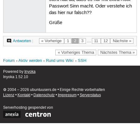
Passwort Sinn macht. Oder verstehe ich
das hier nur falsch??
Grüße
Antworten
|
« Vorherige
1
2
3
…
11
12
Nächste »
« Vorheriges Thema
Nächstes Thema »
Forum
Aktiv werden
Rund ums Wiki
SSH
Powered by
Inyoka
Inyoka 1.52.10
🄯 2004 – 2026 ubuntuusers.de • Einige Rechte vorbehalten
Lizenz
•
Kontakt
•
Datenschutz
•
Impressum
•
Serverstatus
Serverhosting
gespendet von