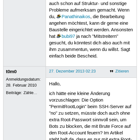
auch schon auf Struktur- und sonstige
Probleme aufmerksam gemacht. Wenn
du,
Panathinaikos
, die Bearbeitung
angehen möchtest, kann dir gerne eine
Baustelle eingerichtet werden. Ansonsten
hat
bubi97
ja nach "Mitstreitern"
gesucht, du könntest dich also auch mit
ihm zusammentun, wenn du willst. Sagt
einfach beide Bescheid.
t0m0
27. Dezember 2013 02:23
Zitieren
Anmeldungsdatum:
Hallo,
28. Februar 2010
Beiträge:
Zähle...
ich hätte eine kleine Änderung
vorzuschlagen: Die Option
"PermitRootLogin" beim SSH-Server auf
"no" zu setzen, müsste doch auch ohne
extra Root-Passwort sinnvoll sein, um
Bots zu blocken, die mit Brute Force auf
den Root-Account feuern? Im Artikel
steht halt da, dass es nur mit extra Root-