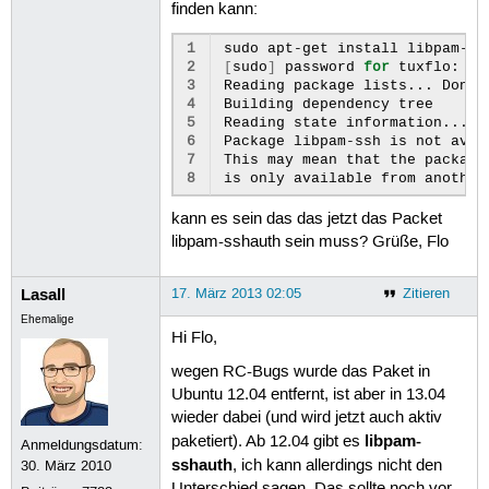
finden kann:
1
sudo
apt-get
install
2
[
sudo
]
password
for
tuxflo:
3
Reading
package
lists...
Done

4
Building
dependency
tree
5
Reading
state
information...
D
6
Package
libpam-ssh
is
not
avai
7
This
may
mean
that
the
package
8
is
only
available
from
another
kann es sein das das jetzt das Packet
libpam-sshauth sein muss? Grüße, Flo
Lasall
17. März 2013 02:05
Zitieren
Ehemalige
Hi Flo,
wegen RC-Bugs wurde das Paket in
Ubuntu 12.04 entfernt, ist aber in 13.04
wieder dabei (und wird jetzt auch aktiv
libpam-
paketiert). Ab 12.04 gibt es
Anmeldungsdatum:
sshauth
, ich kann allerdings nicht den
30. März 2010