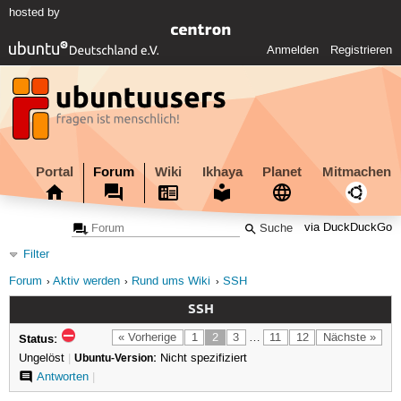
hosted by
Anmelden
Registrieren
Portal
Forum
Wiki
Ikhaya
Planet
Mitmachen
via DuckDuckGo
Filter
Forum
Aktiv werden
Rund ums Wiki
SSH
SSH
Status:
« Vorherige
1
2
3
…
11
12
Nächste »
Ungelöst
|
Ubuntu-Version:
Nicht spezifiziert
Antworten
|