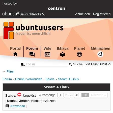
hosted by
Anmelden
Registrieren
Portal
Forum
Wiki
Ikhaya
Planet
Mitmachen
via DuckDuckGo
Filter
Forum
Ubuntu verwenden
Spiele
Steam 4 Linux
Steam 4 Linux
Status:
« Vorherige
1
2
…
49
50
Nächste »
Ungelöst
|
Ubuntu-Version:
Nicht spezifiziert
Antworten
|