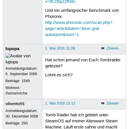
v=fEZBpZ2fN6c
Und ein umfangreicher Benchmark von
Phoronix:
http://www.phoronix.com/scan.php?
page=article&item=linux-grid-
autosport&num=1
lupopa
1. Mai 2016 11:09
Zitieren
Hat schon jemand von Euch Tombraider
getestet?
Anmeldungsdatum:
6. September 2006
Lohnt es sich?
Beiträge:
1549
Wohnort:
/home/micha
ubuntu91
1. Mai 2016 13:12
Zitieren
Anmeldungsdatum:
Tomb Raider hab ich getetet unter
30. Dezember 2008
SteamOS auf meiner Alienware Steam
Beiträge:
250
Machine. Läuft erste sahne und macht