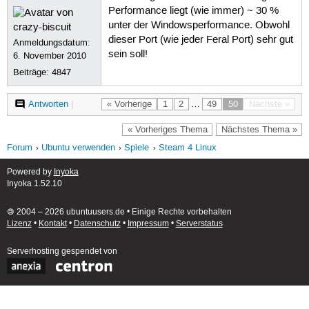
Performance liegt (wie immer) ~ 30 %
unter der Windowsperformance. Obwohl
dieser Port (wie jeder Feral Port) sehr gut
Anmeldungsdatum:
sein soll!
6. November 2010
Beiträge:
4847
Antworten
|
« Vorherige
1
2
…
49
50
Nächste »
« Vorheriges Thema
Nächstes Thema »
Forum
Ubuntu verwenden
Spiele
Steam 4 Linux
Powered by
Inyoka
Inyoka 1.52.10
🄯 2004 – 2026 ubuntuusers.de • Einige Rechte vorbehalten
Lizenz
•
Kontakt
•
Datenschutz
•
Impressum
•
Serverstatus
Serverhosting
gespendet von