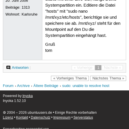
20. Juni 2006
Systempartition ein. Editiere die Datei
Beiträge:
1313
"hosts" mit "sudo nano
Wohnort: Karlsruhe
/mnt/xyz/etc/hosts", berichtige sie und
speichere sie ab. /mnt/xyz/ steht für den
Mountpoint auf den Du die
Systempartition eingehängt hast.
Gruß
tom
Antworten
|
« Vorherige
1
Nächste »
« Vorheriges Thema
Nächstes Thema »
Forum
Archive
Ältere Beiträge
sudo: unable to resolve host
Powered by
Inyoka
Inyoka 1.52.10
🄯 2004 – 2026 ubuntuusers.de • Einige Rechte vorbehalten
Lizenz
•
Kontakt
•
Datenschutz
•
Impressum
•
Serverstatus