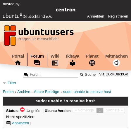
hosted by
Anmelden
Registrieren
Portal
Forum
Wiki
Ikhaya
Planet
Mitmachen
via DuckDuckGo
Filter
Forum
Archive
Ältere Beiträge
sudo: unable to resolve host
sudo: unable to resolve host
Status:
« Vorherige
1
Nächste »
Ungelöst
|
Ubuntu-Version:
Nicht spezifiziert
Antworten
|