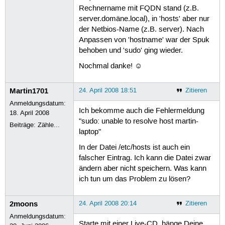
Rechnername mit FQDN stand (z.B.
server.domäne.local), in 'hosts' aber nur
der Netbios-Name (z.B. server). Nach
Anpassen von 'hostname' war der Spuk
behoben und 'sudo' ging wieder.
Nochmal danke! ☺
Martin1701
24. April 2008 18:51
Zitieren
Anmeldungsdatum:
Ich bekomme auch die Fehlermeldung
18. April 2008
"sudo: unable to resolve host martin-
Beiträge:
Zähle...
laptop"
In der Datei /etc/hosts ist auch ein
falscher Eintrag. Ich kann die Datei zwar
ändern aber nicht speichern. Was kann
ich tun um das Problem zu lösen?
2moons
24. April 2008 20:14
Zitieren
Anmeldungsdatum:
Starte mit einer Live-CD, hänge Deine