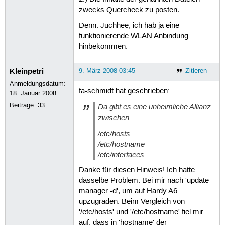
zwecks Quercheck zu posten.
Denn: Juchhee, ich hab ja eine
funktionierende WLAN Anbindung
hinbekommen.
Kleinpetri
9. März 2008 03:45
Zitieren
Anmeldungsdatum:
fa-schmidt hat geschrieben:
18. Januar 2008
Beiträge:
33
Da gibt es eine unheimliche Allianz
zwischen
/etc/hosts
/etc/hostname
/etc/interfaces
Danke für diesen Hinweis! Ich hatte
dasselbe Problem. Bei mir nach 'update-
manager -d', um auf Hardy A6
upzugraden. Beim Vergleich von
'/etc/hosts' und '/etc/hostname' fiel mir
auf, dass in 'hostname' der