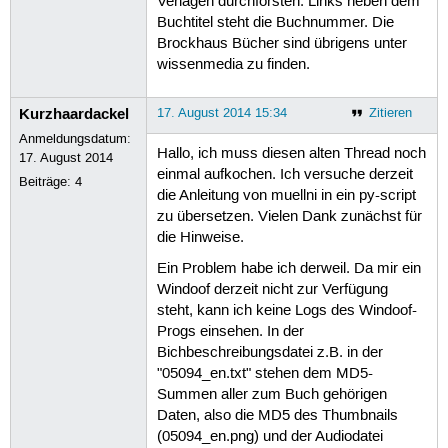
Verlagen durchforsten. Links neben dem
Buchtitel steht die Buchnummer. Die
Brockhaus Bücher sind übrigens unter
wissenmedia zu finden.
Kurzhaardackel
17. August 2014 15:34
Zitieren
Anmeldungsdatum:
Hallo, ich muss diesen alten Thread noch
17. August 2014
einmal aufkochen. Ich versuche derzeit
Beiträge:
4
die Anleitung von muellni in ein py-script
zu übersetzen. Vielen Dank zunächst für
die Hinweise.
Ein Problem habe ich derweil. Da mir ein
Windoof derzeit nicht zur Verfügung
steht, kann ich keine Logs des Windoof-
Progs einsehen. In der
Bichbeschreibungsdatei z.B. in der
"05094_en.txt" stehen dem MD5-
Summen aller zum Buch gehörigen
Daten, also die MD5 des Thumbnails
(05094_en.png) und der Audiodatei