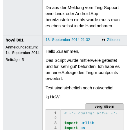
Da aus der Meldung vom Ting-Support
eine Linux oder Android App
bereitzustellen nichts wurde muss man
es eben selbst in die Hand nehmen.
howil001
18. September 2014 21:32
Zitieren
Anmeldungsdatum:
Hallo Zusammen,
14. September 2014
Beiträge:
5
Das Script wurde mittlerweile getestet
und für 'sehr gut' befunden. Ich habe es
um eine Abfrage des Ting-mountpoints
erweitert.
Test sind sicherlich noch notwendig!
lg HoWil
vergrößern
  1
# -*- coding: utf-8 -*-
  2
  3
import
urllib
  4
import
os