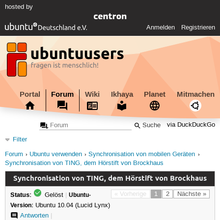
hosted by
Anmelden
Registrieren
Portal
Forum
Wiki
Ikhaya
Planet
Mitmachen
via DuckDuckGo
Filter
Forum
Ubuntu verwenden
Synchronisation von mobilen Geräten
Synchronisation von TING, dem Hörstift von Brockhaus
Synchronisation von TING, dem Hörstift von Brockhaus
Status:
« Vorherige
1
2
Nächste »
Gelöst
|
Ubuntu-
Version:
Ubuntu 10.04 (Lucid Lynx)
Antworten
|