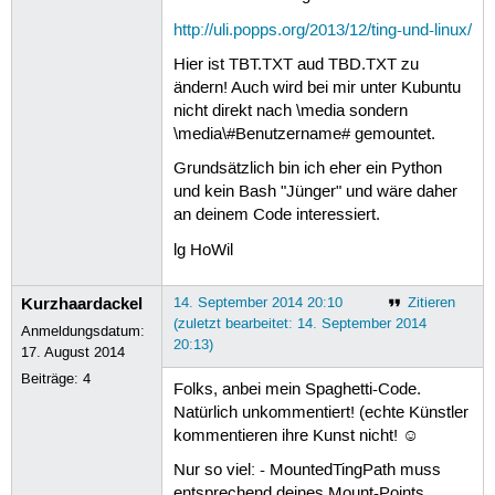
http://uli.popps.org/2013/12/ting-und-linux/
Hier ist TBT.TXT aud TBD.TXT zu
ändern! Auch wird bei mir unter Kubuntu
nicht direkt nach \media sondern
\media\#Benutzername# gemountet.
Grundsätzlich bin ich eher ein Python
und kein Bash "Jünger" und wäre daher
an deinem Code interessiert.
lg HoWil
Kurzhaardackel
14. September 2014 20:10
Zitieren
(zuletzt bearbeitet: 14. September 2014
Anmeldungsdatum:
20:13)
17. August 2014
Beiträge:
4
Folks, anbei mein Spaghetti-Code.
Natürlich unkommentiert! (echte Künstler
kommentieren ihre Kunst nicht! ☺
Nur so viel: - MountedTingPath muss
entsprechend deines Mount-Points