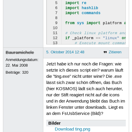
  5
import
re
  6
import
hashlib
  7
import
commands
  8
  9
from
sys
import
platform
as
 10
 11
# Check linux platform and f
 12
if
_platform
==
"linux"
or
_
 13
# Execute mount command
 14
mount
=
commands
.
getoutp
Bauramichele
5. Oktober 2014 12:48
Zitieren
 15
lines
=
mount
.
split
(
'
\n
'
 16
points
=
map
(
lambda
line
Anmeldungsdatum:
 17
Jetzt habe ich nur noch die Fragen: wie
22. Mai 2008
 18
# Defining standard moun
setzte ich dieses script ein? warum läuft
Beiträge:
320
 19
MountedTingPath
=
"/medi
die "ting.exe" nicht unter wine? Die .exe
 20
lässt sich zwar schön öffnen, das Buch
 21
# Check all found mount 
(hier KOSMOS) lädt sich auch herunter,
 22
n
=
-
1
 23
for
a
in
enumerate
(
point
nur der Stift reagiert nicht auf die icons
 24
if
'Ting'
in
a
[
1
]:
und in der Anwendung bleibt das Buch im
 25
n
=
a
[
0
]
linken Fenster unter downloads. Liegt es
 26
MountedTingPath
an dem FsUsbService (Bild)?
 27
print
(
'Found Tin
 28
Bilder
 29
if
n
==-
1
:
 30
print
(
'Could not fin
Download ting.png