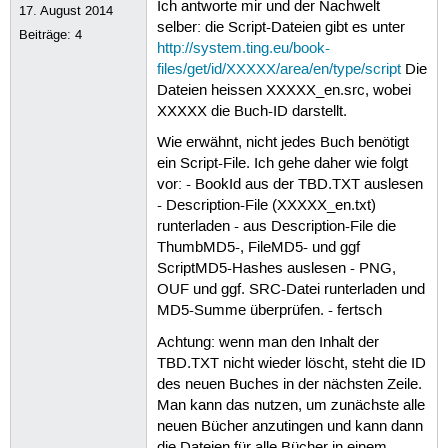
Ich antworte mir und der Nachwelt
17. August 2014
selber: die Script-Dateien gibt es unter
Beiträge:
4
http://system.ting.eu/book-
files/get/id/XXXXX/area/en/type/script
Die
Dateien heissen XXXXX_en.src, wobei
XXXXX die Buch-ID darstellt.
Wie erwähnt, nicht jedes Buch benötigt
ein Script-File. Ich gehe daher wie folgt
vor: - BookId aus der TBD.TXT auslesen
- Description-File (XXXXX_en.txt)
runterladen - aus Description-File die
ThumbMD5-, FileMD5- und ggf
ScriptMD5-Hashes auslesen - PNG,
OUF und ggf. SRC-Datei runterladen und
MD5-Summe überprüfen. - fertsch
Achtung: wenn man den Inhalt der
TBD.TXT nicht wieder löscht, steht die ID
des neuen Buches in der nächsten Zeile.
Man kann das nutzen, um zunächste alle
neuen Bücher anzutingen und kann dann
die Dateien für alle Bücher in einem