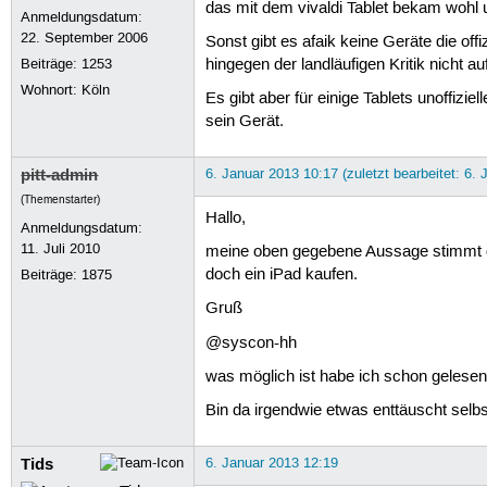
das mit dem vivaldi Tablet bekam wohl
Anmeldungsdatum:
22. September 2006
Sonst gibt es afaik keine Geräte die of
Beiträge:
1253
hingegen der landläufigen Kritik nicht a
Wohnort: Köln
Es gibt aber für einige Tablets unoffizi
sein Gerät.
pitt-admin
6. Januar 2013 10:17 (zuletzt bearbeitet: 6.
(Themenstarter)
Hallo,
Anmeldungsdatum:
11. Juli 2010
meine oben gegebene Aussage stimmt d
doch ein iPad kaufen.
Beiträge:
1875
Gruß
@syscon-hh
was möglich ist habe ich schon gelesen 
Bin da irgendwie etwas enttäuscht selbst
Tids
6. Januar 2013 12:19