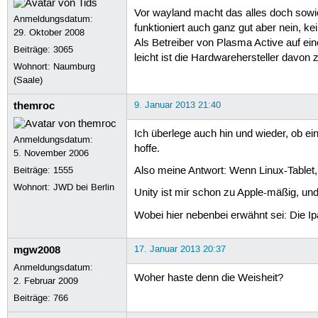
Vor wayland macht das alles doch sowie
Anmeldungsdatum:
funktioniert auch ganz gut aber nein, kei
29. Oktober 2008
Als Betreiber von Plasma Active auf ei
Beiträge:
3065
leicht ist die Hardwarehersteller davon
Wohnort: Naumburg
(Saale)
themroc
9. Januar 2013 21:40
Ich überlege auch hin und wieder, ob ei
Anmeldungsdatum:
hoffe.
5. November 2006
Beiträge:
1555
Also meine Antwort: Wenn Linux-Tablet
Wohnort: JWD bei Berlin
Unity ist mir schon zu Apple-mäßig, und
Wobei hier nebenbei erwähnt sei: Die Ipa
mgw2008
17. Januar 2013 20:37
Anmeldungsdatum:
Woher haste denn die Weisheit?
2. Februar 2009
Beiträge:
766