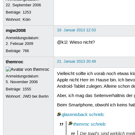
22. September 2006
Beiträge:
1253
Wohnort: Köln
mgw2008
19. Januar 2013 12:03
Anmeldungsdatum:
@k1l: Wieso nicht?
2. Februar 2009
Beiträge:
766
themroc
21. Januar 2013 20:49
Vielleicht sollte ich vorab noch etwas 
Anmeldungsdatum:
Apple nicht Herr im Hause bin. Ich bev
5. November 2006
Android-Tablet zulegen. Alleine schon de
Beiträge:
1555
Aber, ich mag das Seitenverhältnis der 
Wohnort: JWD bei Berlin
Beim Smartphone, obwohl ich keins habe,
glasenisback
schrieb
:
themroc
schrieb
:
Die Ipad's sind wirklich mei