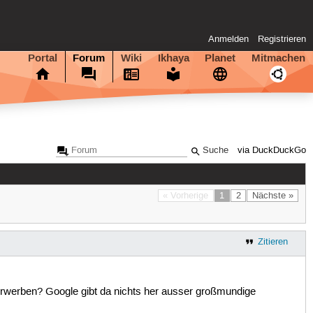
Anmelden
Registrieren
Portal
Forum
Wiki
Ikhaya
Planet
Mitmachen
via DuckDuckGo
« Vorherige
1
2
Nächste »
Zitieren
 erwerben? Google gibt da nichts her ausser großmundige