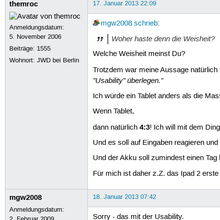
themroc
17. Januar 2013 22:09
mgw2008
schrieb
:
Anmeldungsdatum:
5. November 2006
Woher haste denn die Weisheit?
Beiträge:
1555
Welche Weisheit meinst Du?
Wohnort: JWD bei Berlin
Trotzdem war meine Aussage natürlich f
"Usability" überlegen."
Ich würde ein Tablet anders als die Mas
Wenn Tablet,
4:3
dann natürlich
! Ich will mit dem Di
Und es soll auf Eingaben reagieren und f
Und der Akku soll zumindest einen Tag ha
Für mich ist daher z.Z. das Ipad 2 erst
mgw2008
18. Januar 2013 07:42
Anmeldungsdatum:
Sorry - das mit der Usability.
2. Februar 2009