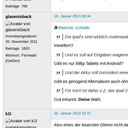
Beiträge:
766
glasenisback
18. Januar 2013 09:44
themroc
schrieb
:
Anmeldungsdatum:
Die Ipad's sind wirklich meilenwei
20. November 2011
Inwiefern?
Beiträge:
1603
Und es soll auf Eingaben reagieren
Wohnort: Fernwald
(Gießen)
Gibt es nur Billig-Tablets mit Android?
Und der Akku soll zumindest einen 
Gibt es genügend Alternativen auch ohn
Für mich ist daher z.Z. das Ipad 2
Deine
Gut erkannt:
Wahl.
k1l
18. Januar 2013 10:37
Also eines der teuersten (Wenn nicht da
Anmeldungsdatum: