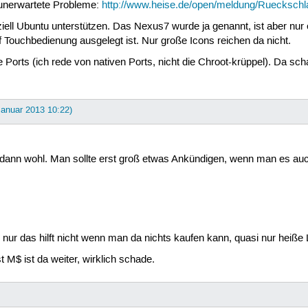
 unerwartete Probleme:
http://www.heise.de/open/meldung/Rueckschla
fiziell Ubuntu unterstützen. Das Nexus7 wurde ja genannt, ist aber n
uf Touchbedienung ausgelegt ist. Nur große Icons reichen da nicht.
elle Ports (ich rede von nativen Ports, nicht die Chroot-krüppel). Da
 Januar 2013 10:22)
ann wohl. Man sollte erst groß etwas Ankündigen, wenn man es au
nur das hilft nicht wenn man da nichts kaufen kann, quasi nur heiße L
 M$ ist da weiter, wirklich schade.