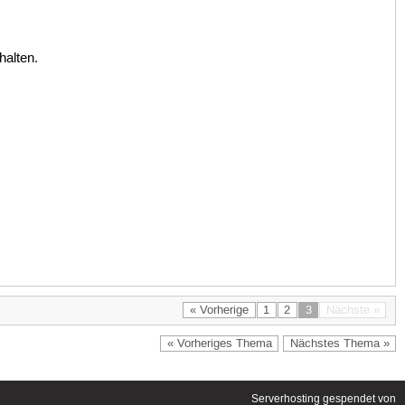
halten.
« Vorherige
1
2
3
Nächste »
« Vorheriges Thema
Nächstes Thema »
Serverhosting
gespendet von