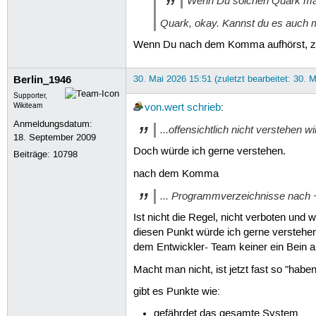
Wenn
Du
solchen Quark ma
Quark, okay. Kannst du es auch m
Wenn Du nach dem Komma aufhörst, zu le
Berlin_1946
30. Mai 2026 15:51 (zuletzt bearbeitet: 30. 
Supporter,
Wikiteam
von.wert
schrieb
:
Anmeldungsdatum:
...offensichtlich nicht verstehen will
18. September 2009
Doch würde ich gerne verstehen.
Beiträge:
10798
nach dem Komma
... Programmverzeichnisse nach 
Ist nicht die Regel, nicht verboten und 
diesen Punkt würde ich gerne verstehen.
dem Entwickler- Team keiner ein Bein au
Macht man nicht, ist jetzt fast so "hab
gibt es Punkte wie:
gefährdet das gesamte System