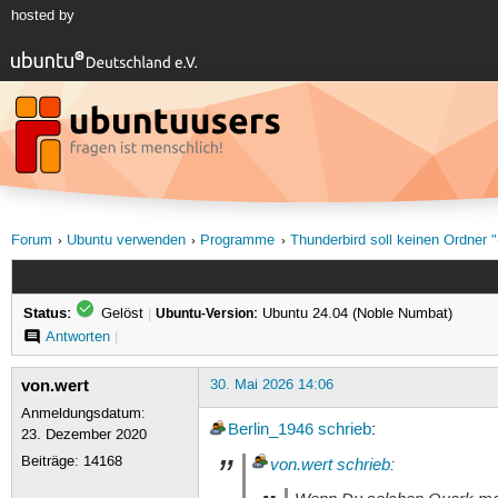
hosted by
Forum
Ubuntu verwenden
Programme
Thunderbird soll keinen Ordner "
Status:
Gelöst
|
Ubuntu-Version:
Ubuntu 24.04 (Noble Numbat)
Antworten
|
von.wert
30. Mai 2026 14:06
Anmeldungsdatum:
Berlin_1946
schrieb
:
23. Dezember 2020
Beiträge:
14168
von.wert
schrieb
: