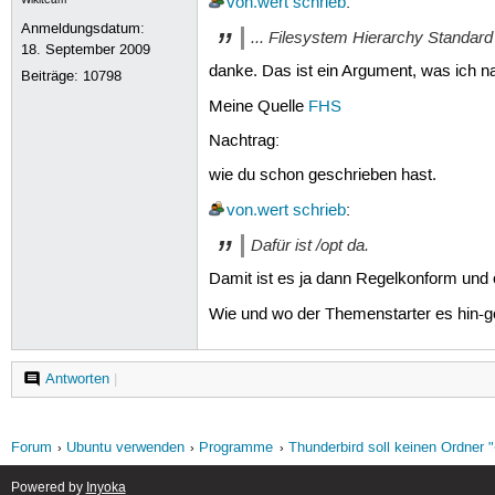
von.wert
schrieb
:
Anmeldungsdatum:
... Filesystem Hierarchy Standard 
18. September 2009
danke. Das ist ein Argument, was ich na
Beiträge:
10798
Meine Quelle
FHS
Nachtrag:
wie du schon geschrieben hast.
von.wert
schrieb
:
Dafür ist /opt da.
Damit ist es ja dann Regelkonform und 
Wie und wo der Themenstarter es hin-g
Antworten
|
Forum
Ubuntu verwenden
Programme
Thunderbird soll keinen Ordner "
Powered by
Inyoka