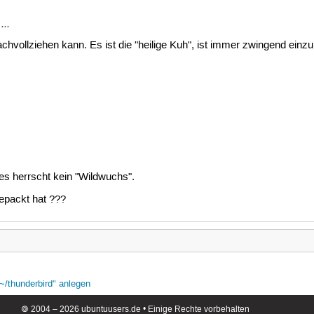
...
chvollziehen kann. Es ist die "heilige Kuh", ist immer zwingend einzu
es herrscht kein "Wildwuchs".
epackt hat ???
~/thunderbird" anlegen
🄯 2004 – 2026 ubuntuusers.de • Einige Rechte vorbehalten