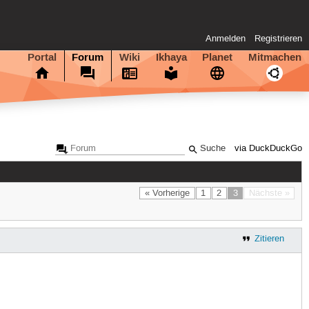
Anmelden
Registrieren
Portal
Forum
Wiki
Ikhaya
Planet
Mitmachen
via DuckDuckGo
« Vorherige
1
2
3
Nächste »
Zitieren