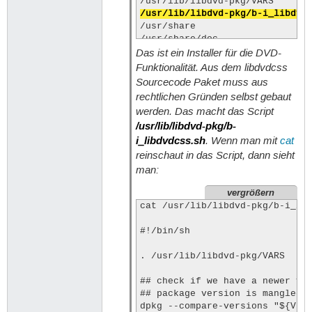
/usr/lib/libdvd-pkg/b-i_libdvd
/usr/share

/usr/share/doc

Das ist ein Installer für die DVD-
/usr/share/doc/libdvd-pkg

/usr/share/doc/libdvd-pkg/READM
Funktionalität. Aus dem libdvdcss
/usr/share/doc/libdvd-pkg/chang
Sourcecode Paket muss aus
/usr/share/doc/libdvd-pkg/copyr
rechtlichen Gründen selbst gebaut
/usr/share/libdvd-pkg

werden. Das macht das Script
/usr/share/libdvd-pkg/debian

/usr/lib/libdvd-pkg/b-
/usr/share/libdvd-pkg/debian/ch
i_libdvdcss.sh
. Wenn man mit
cat
/usr/share/libdvd-pkg/debian/co
/usr/share/libdvd-pkg/debian/co
reinschaut in das Script, dann sieht
/usr/share/libdvd-pkg/debian/do
man:
/usr/share/libdvd-pkg/debian/li
/usr/share/libdvd-pkg/debian/li
vergrößern
/usr/share/libdvd-pkg/debian/li
cat /usr/lib/libdvd-pkg/b-i_lib
/usr/share/libdvd-pkg/debian/no
/usr/share/libdvd-pkg/debian/ru
#!/bin/sh

/usr/share/libdvd-pkg/debian/so
/usr/share/libdvd-pkg/debian/so
. /usr/lib/libdvd-pkg/VARS

/usr/share/libdvd-pkg/debian/so
/usr/share/libdvd-pkg/debian/wa
## check if we have a newer ver
/usr/share/libdvd-pkg/libdvdcss
## package version is mangled t
/usr/share/libdvd-pkg/libdvdcss
dpkg --compare-versions "${VERG