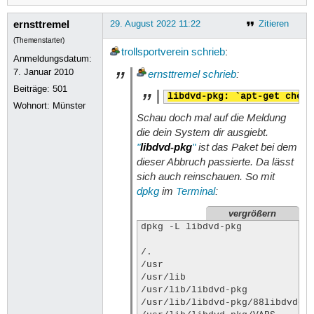
ernsttremel
29. August 2022 11:22
Zitieren
(Themenstarter)
trollsportverein
schrieb
:
Anmeldungsdatum:
7. Januar 2010
ernsttremel
schrieb
:
Beiträge:
501
libdvd-pkg: `apt-get check
Wohnort: Münster
Schau doch mal auf die Meldung
die dein System dir ausgiebt.
"
libdvd-pkg
"
ist das Paket bei dem
dieser Abbruch passierte. Da lässt
sich auch reinschauen. So mit
dpkg
im
Terminal
:
vergrößern
dpkg -L libdvd-pkg

/.

/usr

/usr/lib

/usr/lib/libdvd-pkg

/usr/lib/libdvd-pkg/88libdvdcss