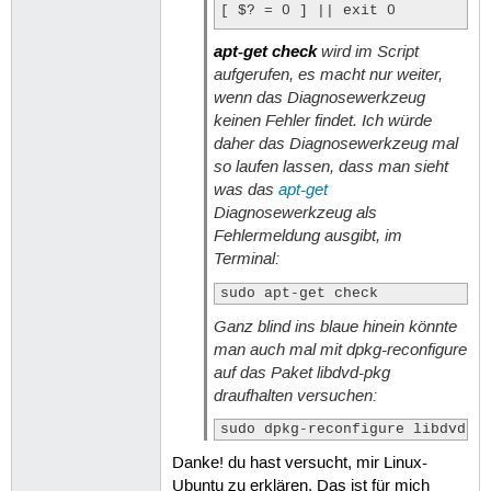
/usr/share/libdvd-pkg/libdvdcss
[ $? = 0 ] || exit 0

/usr/share/libdvd-pkg/libdvdcss
/usr/share/libdvd-pkg/libdvdcss
apt-get check
wird im Script
## we have newer package to bui
/usr/share/libdvd-pkg/libdvdcss
aufgerufen, es macht nur weiter,
/usr/share/libdvd-pkg/libdvdcss
## Check if this very version o
wenn das Diagnosewerkzeug
/usr/share/libdvd-pkg/libdvdcss
## and avoid re-installing if i
keinen Fehler findet. Ich würde
/usr/share/lintian

if [ -f "${DIR}/${PKGG}-${VERGG
daher das Diagnosewerkzeug mal
/usr/share/lintian/overrides

    echo "${PKGI}: Package ${PK
/usr/share/lintian/overrides/l
so laufen lassen, dass man sieht
    exit 0

was das
apt-get
fi

Diagnosewerkzeug als
## check if DPKG database is lo
Fehlermeldung ausgibt, im
dpkg -P non-existent-package 2>
Terminal:
if [ "$?" -eq 2 ]; then

    echo "${PKGI}: dpkg databas
sudo apt-get check
    if [ -h "/etc/apt/apt.conf.
Ganz blind ins blaue hinein könnte
        echo "${PKGI}: Building
    fi

man auch mal mit
dpkg-reconfigure
    exit 0

auf das Paket libdvd-pkg
fi

draufhalten versuchen:
## Download orig.tar (if needed
sudo dpkg-reconfigure libdvd-p
if [ ! -s ${DIR}/*_${VERGG%%-*}
Danke! du hast versucht, mir Linux-
    echo "${PKGI}: Downloading 
    [ -d "${DIR}" ] || mkdir -p
Ubuntu zu erklären. Das ist für mich