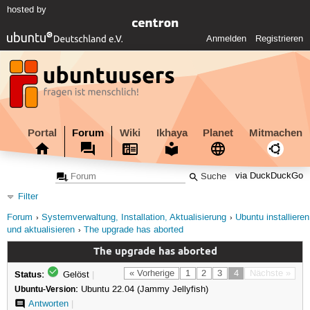
hosted by
Anmelden
Registrieren
Portal
Forum
Wiki
Ikhaya
Planet
Mitmachen
via DuckDuckGo
Filter
Forum
Systemverwaltung, Installation, Aktualisierung
Ubuntu installieren
und aktualisieren
The upgrade has aborted
The upgrade has aborted
Status:
« Vorherige
1
2
3
4
Nächste »
Gelöst
|
Ubuntu-Version:
Ubuntu 22.04 (Jammy Jellyfish)
Antworten
|