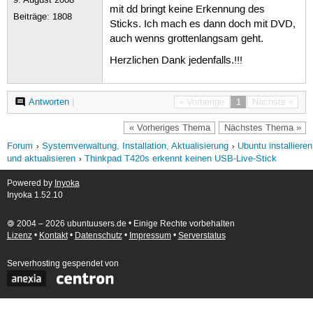
mit dd bringt keine Erkennung des
Beiträge:
1808
Sticks. Ich mach es dann doch mit DVD,
auch wenns grottenlangsam geht.
Herzlichen Dank jedenfalls.!!!
Antworten
|
« Vorherige
1
Nächste »
« Vorheriges Thema
Nächstes Thema »
Forum
Systemverwaltung, Installation, Aktualisierung
Ubuntu installieren
und aktualisieren
Thinkpad T420s erkennt keinen USB-Live-Stick
Powered by
Inyoka
Inyoka 1.52.10
🄯 2004 – 2026 ubuntuusers.de • Einige Rechte vorbehalten
Lizenz
•
Kontakt
•
Datenschutz
•
Impressum
•
Serverstatus
Serverhosting
gespendet von