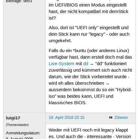
Beiträge:
9853
im UEFI/BIOS einen Modus eingestellt
hast, der nicht kompatibel mit demStick
ist?
Also, dort ist "UEFI only" eingestellt und
dein Stick kann nur "legacy" - oder auch
umgekehrt.
Falls du ein *buntu (oder anderes Linux)
verfügbar hast, dann erstell doch mal das
Live-System
mit
dd
→ "dd" funktioniert
zuverlässig und kümmert sich auch nicht
darum, wie der Stick vorbereitet wurde -
wird eh alles überschrieben →
ausserdem bekommst du so ein "Hybrid-
iso" was beides kann, UEFI und
klassisches BIOS.
luigi17
19. April 2019 22:15
Zitieren
(Themenstarter)
Weder mit UEFI noch mit legacy klappt
Anmeldungsdatum:
es. Und auch die - interessante - Version
9. August 2008