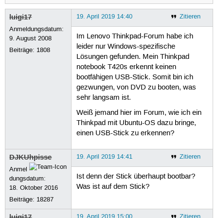
luigi17
19. April 2019 14:40
Zitieren
Anmeldungsdatum:
Im Lenovo Thinkpad-Forum habe ich
9. August 2008
leider nur Windows-spezifische
Beiträge:
1808
Lösungen gefunden. Mein Thinkpad
notebook T420s erkennt keinen
bootfähigen USB-Stick. Somit bin ich
gezwungen, von DVD zu booten, was
sehr langsam ist.
Weiß jemand hier im Forum, wie ich ein
Thinkpad mit Ubuntu-OS dazu bringe,
einen USB-Stick zu erkennen?
DJKUhpisse
19. April 2019 14:41
Zitieren
Anmel
Ist denn der Stick überhaupt bootbar?
dungsdatum:
Was ist auf dem Stick?
18. Oktober 2016
Beiträge:
18287
luigi17
19. April 2019 15:00
Zitieren