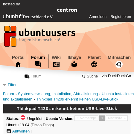
hosted by
Anmelden
Registrieren
Portal
Forum
Wiki
Ikhaya
Planet
Mitmachen
via DuckDuckGo
Filter
Forum
Systemverwaltung, Installation, Aktualisierung
Ubuntu installieren
und aktualisieren
Thinkpad T420s erkennt keinen USB-Live-Stick
Thinkpad T420s erkennt keinen USB-Live-Stick
Status:
« Vorherige
1
Nächste »
Ungelöst
|
Ubuntu-Version:
Ubuntu 19.04 (Disco Dingo)
Antworten
|