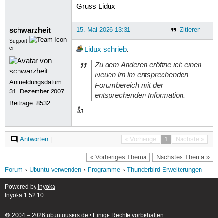
Gruss Lidux
schwarzheit
15. Mai 2026 13:31
Zitieren
Support
er
Lidux
schrieb
:
Zu dem Anderen eröffne ich einen
Neuen im im entsprechenden
Anmeldungsdatum:
Forumbereich mit der
31. Dezember 2007
entsprechenden Information.
Beiträge:
8532
👍
Antworten
|
« Vorherige
1
Nächste »
« Vorheriges Thema
Nächstes Thema »
Forum
Ubuntu verwenden
Programme
Thunderbird Erweiterungen
Powered by
Inyoka
Inyoka 1.52.10
🄯 2004 – 2026 ubuntuusers.de • Einige Rechte vorbehalten