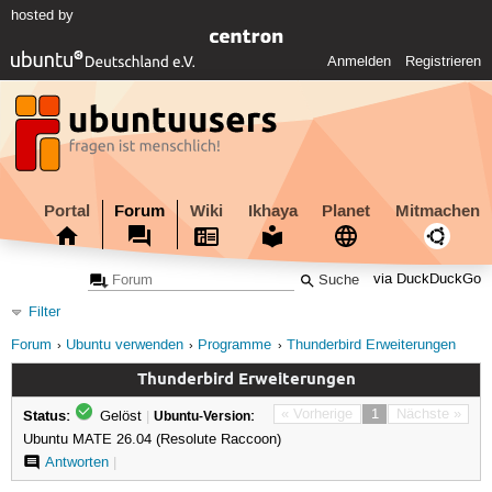
hosted by
Anmelden
Registrieren
Portal
Forum
Wiki
Ikhaya
Planet
Mitmachen
via DuckDuckGo
Filter
Forum
Ubuntu verwenden
Programme
Thunderbird Erweiterungen
Thunderbird Erweiterungen
Status:
« Vorherige
1
Nächste »
Gelöst
|
Ubuntu-Version:
Ubuntu MATE 26.04 (Resolute Raccoon)
Antworten
|