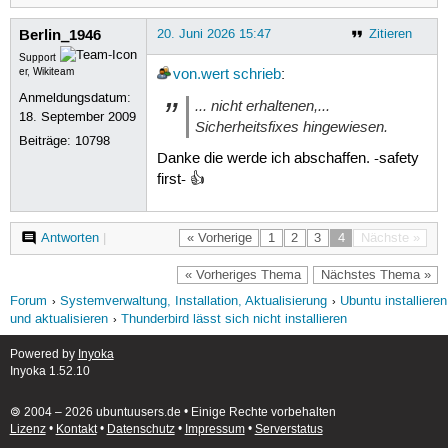
Berlin_1946
20. Juni 2026 15:47
Zitieren
Support
er, Wikiteam
von.wert
schrieb
:
Anmeldungsdatum:
... nicht erhaltenen,...
18. September 2009
Sicherheitsfixes hingewiesen.
Beiträge:
10798
Danke die werde ich abschaffen. -safety
first- 👍
Antworten
|
« Vorherige
1
2
3
4
Nächste »
« Vorheriges Thema
Nächstes Thema »
Forum
Systemverwaltung, Installation, Aktualisierung
Ubuntu installieren
und aktualisieren
Thunderbird lässt sich nicht installieren
Powered by
Inyoka
Inyoka 1.52.10
🄯 2004 – 2026 ubuntuusers.de • Einige Rechte vorbehalten
Lizenz
•
Kontakt
•
Datenschutz
•
Impressum
•
Serverstatus