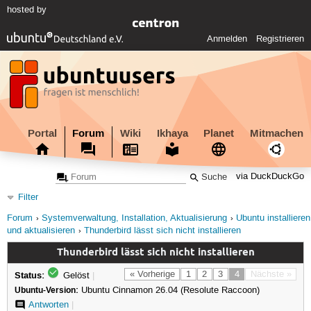
hosted by
Anmelden
Registrieren
Portal
Forum
Wiki
Ikhaya
Planet
Mitmachen
via DuckDuckGo
Filter
Forum
Systemverwaltung, Installation, Aktualisierung
Ubuntu installieren
und aktualisieren
Thunderbird lässt sich nicht installieren
Thunderbird lässt sich nicht installieren
Status:
« Vorherige
1
2
3
4
Nächste »
Gelöst
|
Ubuntu-Version:
Ubuntu Cinnamon 26.04 (Resolute Raccoon)
Antworten
|