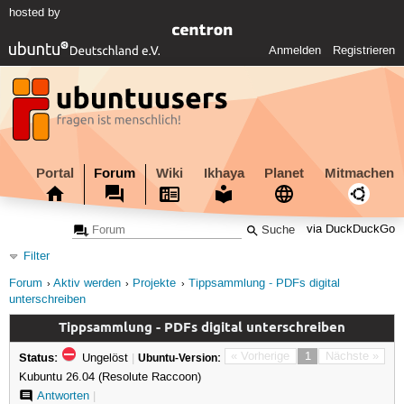
hosted by
Anmelden
Registrieren
Portal
Forum
Wiki
Ikhaya
Planet
Mitmachen
via DuckDuckGo
Filter
Forum
Aktiv werden
Projekte
Tippsammlung - PDFs digital
unterschreiben
Tippsammlung - PDFs digital unterschreiben
Status:
« Vorherige
1
Nächste »
Ungelöst
|
Ubuntu-Version:
Kubuntu 26.04 (Resolute Raccoon)
Antworten
|