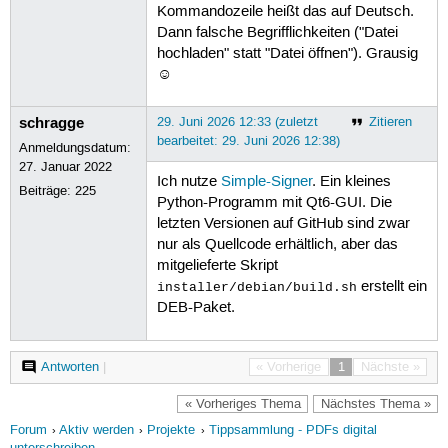
Kommandozeile heißt das auf Deutsch.
Dann falsche Begrifflichkeiten ("Datei
hochladen" statt "Datei öffnen"). Grausig
☺
schragge
29. Juni 2026 12:33 (zuletzt
Zitieren
bearbeitet: 29. Juni 2026 12:38)
Anmeldungsdatum:
27. Januar 2022
Ich nutze
Simple-Signer
. Ein kleines
Beiträge:
225
Python-Programm mit Qt6-GUI. Die
letzten Versionen auf GitHub sind zwar
nur als Quellcode erhältlich, aber das
mitgelieferte Skript
erstellt ein
installer/debian/build.sh
DEB-Paket.
Antworten
|
« Vorherige
1
Nächste »
« Vorheriges Thema
Nächstes Thema »
Forum
Aktiv werden
Projekte
Tippsammlung - PDFs digital