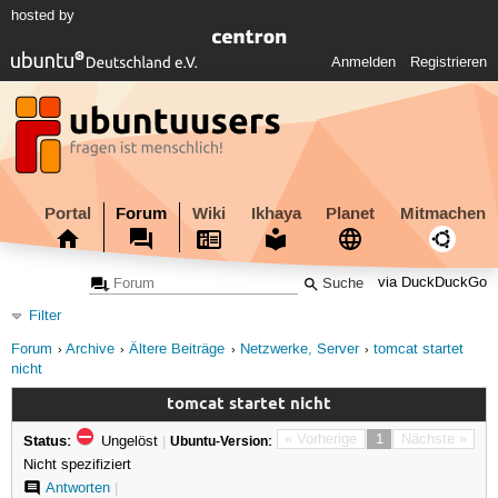
hosted by
Anmelden
Registrieren
Portal
Forum
Wiki
Ikhaya
Planet
Mitmachen
via DuckDuckGo
Filter
Forum
Archive
Ältere Beiträge
Netzwerke, Server
tomcat startet
nicht
tomcat startet nicht
Status:
« Vorherige
1
Nächste »
Ungelöst
|
Ubuntu-Version:
Nicht spezifiziert
Antworten
|