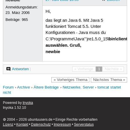
Anmeldungsdatum:
Hi,
23. März 2006
Beiträge:
965
das liegt an Java 6. Mit Java 5
funktioniert Tomcat 5.5. Unter
Konfigurationen - Java muss du
\bin\client\
C:\Programme\Java'''jre1.5.0_15
auswählen. Gruß,
newbie
Antworten
|
« Vorherige
1
Nächste »
« Vorheriges Thema
Nächstes Thema »
Forum
Archive
Ältere Beiträge
Netzwerke, Server
tomcat startet
nicht
Powered by
Inyoka
Inyoka 1.52.10
🄯 2004 – 2026 ubuntuusers.de • Einige Rechte vorbehalten
Lizenz
•
Kontakt
•
Datenschutz
•
Impressum
•
Serverstatus