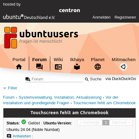
hosted by
Anmelden
Registrieren
Portal
Forum
Wiki
Ikhaya
Planet
Mitmachen
via DuckDuckGo
Filter
Forum
Systemverwaltung, Installation, Aktualisierung
Vor der
Installation und grundlegende Fragen
Touchscreen fehlt am Chromebook
Touchscreen fehlt am Chromebook
Status:
« Vorherige
1
Nächste »
Gelöst
|
Ubuntu-Version:
Ubuntu 24.04 (Noble Numbat)
Antworten
|