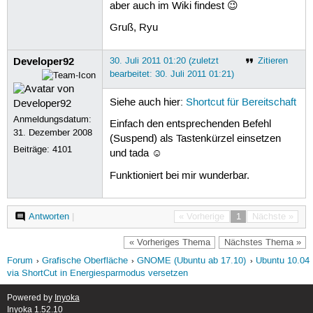
aber auch im Wiki findest 😉
Gruß, Ryu
Developer92
30. Juli 2011 01:20 (zuletzt
Zitieren
bearbeitet: 30. Juli 2011 01:21)
Siehe auch hier:
Shortcut für Bereitschaft
Anmeldungsdatum:
Einfach den entsprechenden Befehl
31. Dezember 2008
(Suspend) als Tastenkürzel einsetzen
Beiträge:
4101
und tada ☺
Funktioniert bei mir wunderbar.
Antworten
|
« Vorherige
1
Nächste »
« Vorheriges Thema
Nächstes Thema »
Forum
Grafische Oberfläche
GNOME (Ubuntu ab 17.10)
Ubuntu 10.04
via ShortCut in Energiesparmodus versetzen
Powered by
Inyoka
Inyoka 1.52.10