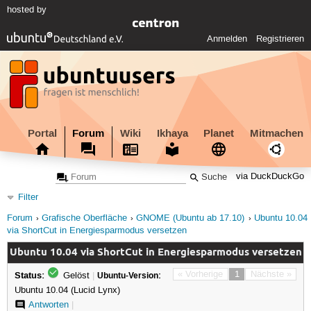
hosted by
Anmelden
Registrieren
Portal
Forum
Wiki
Ikhaya
Planet
Mitmachen
via DuckDuckGo
Filter
Forum
Grafische Oberfläche
GNOME (Ubuntu ab 17.10)
Ubuntu 10.04
via ShortCut in Energiesparmodus versetzen
Ubuntu 10.04 via ShortCut in Energiesparmodus versetzen
Status:
« Vorherige
1
Nächste »
Gelöst
|
Ubuntu-Version:
Ubuntu 10.04 (Lucid Lynx)
Antworten
|