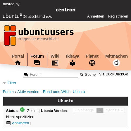
hosted by
Anmelden
Registrieren
Portal
Forum
Wiki
Ikhaya
Planet
Mitmachen
via DuckDuckGo
Filter
Forum
Aktiv werden
Rund ums Wiki
Ubuntu
Ubuntu
Status:
« Vorherige
1
Nächste »
Gelöst
|
Ubuntu-Version:
Nicht spezifiziert
Antworten
|