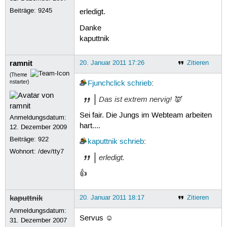
Beiträge:
9245
erledigt.
Danke
kaputtnik
ramnit
20. Januar 2011 17:26
Zitieren
(Theme
nstarter)
Fjunchclick
schrieb
:
Das ist extrem nervig! 👿
Sei fair. Die Jungs im Webteam arbeiten
Anmeldungsdatum:
hart....
12. Dezember 2009
Beiträge:
922
kaputtnik
schrieb
:
Wohnort: /dev/tty7
erledigt.
👍
kaputtnik
20. Januar 2011 18:17
Zitieren
Anmeldungsdatum:
Servus ☺
31. Dezember 2007