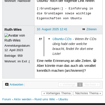
Ubuntu" noch der folgende Link hinein:
Wohnort: Hannover
[:Grundlagen:] - Einführung in
die Grundlagen sowie wichtige
Eigenschaften von Ubuntu
Ruth-Wies
10. August 2025 12:41
Zitieren
Ubuntu-CDs
- Wenn Ihr CDs
übrig habt oder welche
Anmeldungsdatum:
braucht, findet Ihr dort eine
12. April 2023
Liste!
Beiträge:
959
Eine nette Erinnerung an alte Zeiten. 😀
Wohnort: im Exil ;(
Aber könnte man das auch als veraltet
kenntlich machen (archivieren)?
Antworten
|
« Vorherige
1
Nächste »
« Vorheriges Thema
Nächstes Thema »
Forum
Aktiv werden
Rund ums Wiki
Ubuntu