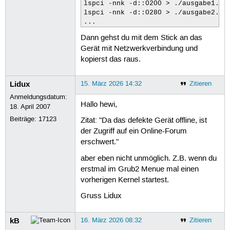
lspci -nnk -d::0200 > ./ausgabe1.txt
lspci -nnk -d::0280 > ./ausgabe2.txt
...
Dann gehst du mit dem Stick an das
Gerät mit Netzwerkverbindung und
kopierst das raus.
Lidux
15. März 2026 14:32
Zitieren
Anmeldungsdatum:
Hallo hewi,
18. April 2007
Beiträge:
17123
Zitat: "Da das defekte Gerät offline, ist
der Zugriff auf ein Online-Forum
erschwert."
aber eben nicht unmöglich. Z.B. wenn du
erstmal im Grub2 Menue mal einen
vorherigen Kernel startest.
Gruss Lidux
kB
16. März 2026 08:32
Zitieren