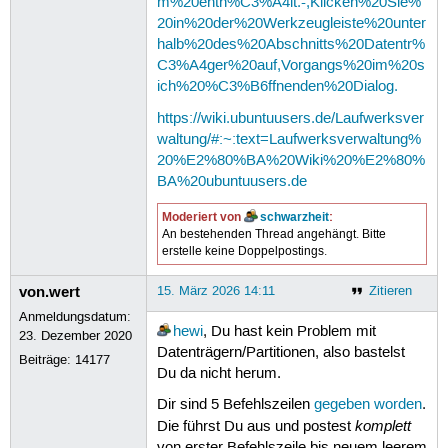
m%20enth%C3%A4lt.-,Klicken%20Sie%
20in%20der%20Werkzeugleiste%20unter
halb%20des%20Abschnitts%20Datentr%
C3%A4ger%20auf,Vorgangs%20im%20s
ich%20%C3%B6ffnenden%20Dialog.
https://wiki.ubuntuusers.de/Laufwerksver
waltung/#:~:text=Laufwerksverwaltung%
20%E2%80%BA%20Wiki%20%E2%80%
BA%20ubuntuusers.de
Moderiert von
schwarzheit
:
An bestehenden Thread angehängt. Bitte
erstelle keine Doppelpostings.
von.wert
15. März 2026 14:11
Zitieren
Anmeldungsdatum:
hewi
, Du hast kein Problem mit
23. Dezember 2020
Datenträgern/Partitionen, also bastelst
Beiträge:
14177
Du da nicht herum.
Dir sind 5 Befehlszeilen
gegeben worden
.
komplett
Die führst Du aus und postest