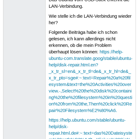
Das Ubuntu vom USB-Stick erkennt die
LAN-Verbindung.
Wie stelle ich die LAN-Verbindung wieder
her?
Folgende Beiträga habe ich schon
gelesen, ich kann allerdings nicht
erkennen, ob die mein Problem
überhaupt lösen können:
https://help-
ubuntu-com.translate.goog/stable/ubuntu-
help/disk-repair.html.en?
_x_tr_sl=en&_x_tr_tl=de&_x_tr_hl=de&_
x_tr_pto=sge#:~:text=Repair%20a%20fil
esystem&text=the%20Activities%20over
view.-,Select%20the%20disk%20containi
ng%20the%20filesystem%20in%20questi
on%20from%20the,Then%20click%20Re
pair%20Filesystem%E2%80%A6.
https://help.ubuntu.com/stable/ubuntu-
help/disk-
repair.html.de#:~:text=das%20Dateisyste