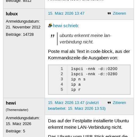
Beiträge:
8512
lubux
15. März 2026 13:47
Zitieren
Anmeldungsdatum:
hewi
schrieb
:
21. November 2012
Beiträge:
14728
ubuntu erkennt meine lan-
verbindung nicht.
Poste mal als Text in code-block, aus der
Kommandozeile die Ausgaben von:
1
lspci -nnk -d::0200

2
lspci -nnk -d::0280

3
ip n s

4
ip a

5
hewi
15. März 2026 13:47 (zuletzt
Zitieren
bearbeitet: 15. März 2026 13:53)
(Themenstarter)
Anmeldungsdatum:
Das auf der Festplatte installierte Ubuntu
15. März 2026
erkennt meine LAN-Verbindung nicht.
Beiträge:
5