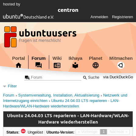
hosted by
Anmelden
Registrieren
Portal
Forum
Wiki
Ikhaya
Planet
Mitmachen
via DuckDuckGo
Filter
Forum
Systemverwaltung, Installation, Aktualisierung
Netzwerk und
Internetzugang einrichten
Ubuntu 24.04.03 LTS reparieren - LAN-
Hardware/WLAN-Hardware wiederherstellen
Ubuntu 24.04.03 LTS reparieren - LAN-Hardware/WLAN-
Hardware wiederherstellen
Status:
« Vorherige
1
Nächste »
Ungelöst
|
Ubuntu-Version: