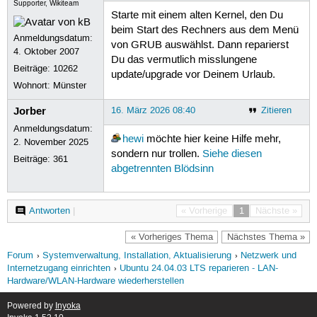
Supporter, Wikiteam
Starte mit einem alten Kernel, den Du
beim Start des Rechners aus dem Menü
Anmeldungsdatum:
von GRUB auswählst. Dann reparierst
4. Oktober 2007
Du das vermutlich misslungene
Beiträge:
10262
update/upgrade vor Deinem Urlaub.
Wohnort: Münster
Jorber
16. März 2026 08:40
Zitieren
Anmeldungsdatum:
hewi
möchte hier keine Hilfe mehr,
2. November 2025
sondern nur trollen.
Siehe diesen
Beiträge:
361
abgetrennten Blödsinn
Antworten
|
« Vorherige
1
Nächste »
« Vorheriges Thema
Nächstes Thema »
Forum
Systemverwaltung, Installation, Aktualisierung
Netzwerk und
Internetzugang einrichten
Ubuntu 24.04.03 LTS reparieren - LAN-
Hardware/WLAN-Hardware wiederherstellen
Powered by
Inyoka