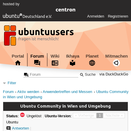
hosted by
Anmelden
Registrieren
Portal
Forum
Wiki
Ikhaya
Planet
Mitmachen
via DuckDuckGo
Filter
Forum
Aktiv werden
Anwendertreffen und Messen
Ubuntu Community
in Wien und Umgebung
Ubuntu Community in Wien und Umgebung
Status:
« Vorherige
1
Nächste »
Ungelöst
|
Ubuntu-Version:
Ubuntu
Antworten
|