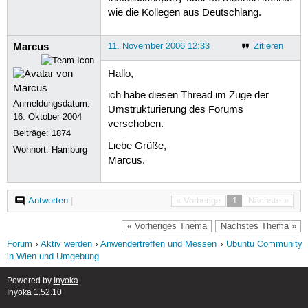
wie die Kollegen aus Deutschlang.
Marcus
11. November 2006 12:33
Zitieren
Hallo,
ich habe diesen Thread im Zuge der
Anmeldungsdatum:
Umstrukturierung des Forums
16. Oktober 2004
verschoben.
Beiträge:
1874
Liebe Grüße,
Wohnort: Hamburg
Marcus.
Antworten
|
« Vorherige
1
Nächste »
« Vorheriges Thema
Nächstes Thema »
Forum
Aktiv werden
Anwendertreffen und Messen
Ubuntu Community
in Wien und Umgebung
Powered by
Inyoka
Inyoka 1.52.10