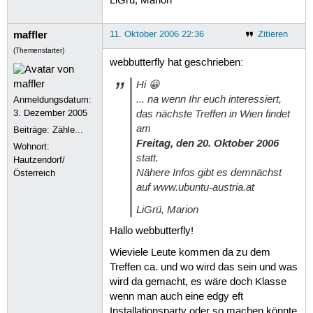
LiGrü, Marion
maffler
11. Oktober 2006 22:36
Zitieren
(Themenstarter)
webbutterfly hat geschrieben:
Hi 😀
... na wenn Ihr euch interessiert,
Anmeldungsdatum:
das nächste Treffen in Wien findet
3. Dezember 2005
am
Beiträge:
Zähle...
Freitag, den 20. Oktober 2006
Wohnort:
statt.
Hautzendorf/
Nähere Infos gibt es demnächst
Österreich
auf www.ubuntu-austria.at
LiGrü, Marion
Hallo webbutterfly!
Wieviele Leute kommen da zu dem
Treffen ca. und wo wird das sein und was
wird da gemacht, es wäre doch Klasse
wenn man auch eine edgy eft
Installationsparty oder so machen könnte