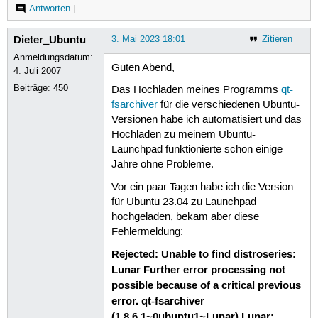
Antworten
|
Dieter_Ubuntu
3. Mai 2023 18:01
Zitieren
Anmeldungsdatum:
Guten Abend,
4. Juli 2007
Beiträge:
450
Das Hochladen meines Programms
qt-
fsarchiver
für die verschiedenen Ubuntu-
Versionen habe ich automatisiert und das
Hochladen zu meinem Ubuntu-
Launchpad funktionierte schon einige
Jahre ohne Probleme.
Vor ein paar Tagen habe ich die Version
für Ubuntu 23.04 zu Launchpad
hochgeladen, bekam aber diese
Fehlermeldung:
Rejected: Unable to find distroseries:
Lunar Further error processing not
possible because of a critical previous
error. qt-fsarchiver
(1.8.6.1~0ubuntu1~Lunar) Lunar;