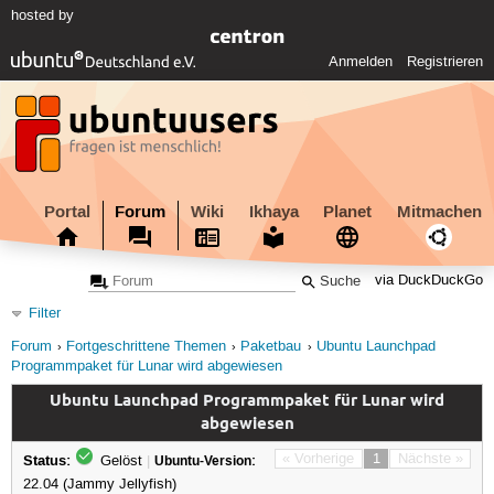
hosted by
Anmelden
Registrieren
Portal
Forum
Wiki
Ikhaya
Planet
Mitmachen
via DuckDuckGo
Filter
Forum
Fortgeschrittene Themen
Paketbau
Ubuntu Launchpad
Programmpaket für Lunar wird abgewiesen
Ubuntu Launchpad Programmpaket für Lunar wird
abgewiesen
Status:
« Vorherige
1
Nächste »
Gelöst
|
Ubuntu-Version:
22.04 (Jammy Jellyfish)