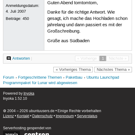
Guten Abend tomtomtom,
Anmeldungsdatum:
4. Juli 2007
Danke für die richtige Antwort. Wie
gesagt, ich mache das Hochladen schon
Beiträge:
450
jahrelang und dann passiert es mit der
Großschreibung.
Grüße aus Südbaden
Antworten
|
« Vorherige
1
Nächste »
« Vorheriges Thema
Nächstes Thema »
Forum
Fortgeschrittene Themen
Paketbau
Ubuntu Launchpad
Programmpaket für Lunar wird abgewiesen
Powered by
Inyoka
Inyoka 1.52.10
🄯 2004 – 2026 ubuntuusers.de • Einige Rechte vorbehalten
Lizenz
•
Kontakt
•
Datenschutz
•
Impressum
•
Serverstatus
Serverhosting
gespendet von