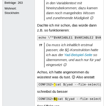
in den Variablentext mit
Beiträge:
263
hineinzubekommen; dazu kamen
Wohnort:
dann noch mangelndes Wissen
Stockholm
und zunehmende Müdigkeit 😉
Dachte ich mir schon, das würde dann
z.B. so funktionieren:
echo \""$VARIABLE1 $VARIABLE2 $VARI
Da muss ich inhaltlich erstmal
passen; die $()-Konstruktion hatte
ich aus der
Yad-Beispiel-Seite
so
übernommen, und auch nur für yad
eingesetzt 😉
Achso, ich hatte angenommen du
wüsstest was du tust. 😉 Also anstatt
CONFIG2=
`
cat $(yad --file-selection
schreibst du besser
CONFIG2=
$(
cat $(yad --file-selectio