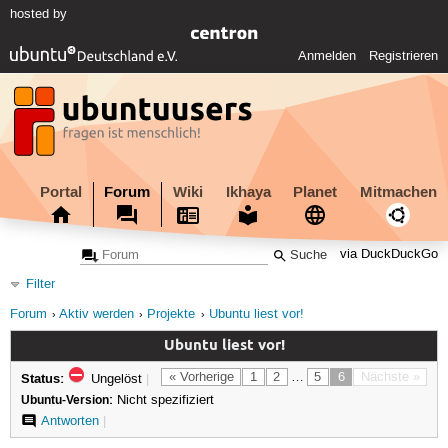
hosted by
Anmelden
Registrieren
Portal
Forum
Wiki
Ikhaya
Planet
Mitmachen
via DuckDuckGo
Filter
Forum
Aktiv werden
Projekte
Ubuntu liest vor!
Ubuntu liest vor!
Status:
« Vorherige
1
2
…
5
6
Nächste »
Ungelöst
|
Ubuntu-Version:
Nicht spezifiziert
Antworten
|