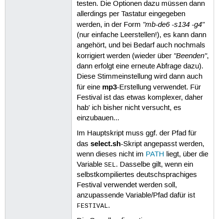
testen. Die Optionen dazu müssen dann
allerdings per Tastatur eingegeben
"mb-de6 -s134 -g4"
werden, in der Form
(nur einfache Leerstellen!), es kann dann
angehört, und bei Bedarf auch nochmals
"Beenden"
korrigiert werden (wieder über
,
dann erfolgt eine erneute Abfrage dazu).
Diese Stimmeinstellung wird dann auch
mp3
für eine
-Erstellung verwendet. Für
Festival ist das etwas komplexer, daher
hab' ich bisher nicht versucht, es
einzubauen...
Im Hauptskript muss ggf. der Pfad für
select.sh
das
-Skript angepasst werden,
wenn dieses nicht im
PATH
liegt, über die
Variable
. Dasselbe gilt, wenn ein
SEL
selbstkompiliertes deutschsprachiges
Festival verwendet werden soll,
anzupassende Variable/Pfad dafür ist
.
FESTIVAL