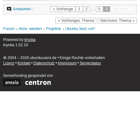
Antworten
|
« Vorherige
1
2
…
5
6
Nächste »
« Vorheriges Thema
Nächstes Thema »
Forum
Aktiv werden
Projekte
Ubuntu liest vor!
Powered by
Inyoka
Inyoka 1.52.10
🄯 2004 – 2026 ubuntuusers.de • Einige Rechte vorbehalten
Lizenz
•
Kontakt
•
Datenschutz
•
Impressum
•
Serverstatus
Serverhosting
gespendet von