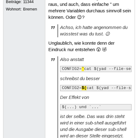
Beiträge:
11344
raus, und auch, dass einfache " um
Wohnort: Bremen
mehrere Variablen durchaus sinnvoll sein
können. Oder 😉?
Achso, ich hatte angenommen du
wüsstest was du tust. 😉
Unglaublich, wie konnte denn der
Eindruck nur entstehen 😲 🤣
Also anstatt
CONFIG2=
`
cat $(yad --file-sele
schreibst du besser
CONFIG2=
$(
cat $(yad --file-sel
Der Effekt von
$(...) und `...`
ist der selbe. Das was drin steht
wird in einer sub-shell ausgeführt
und die Ausgabe dieser sub-shell
wird an dieser Stelle eingesetzt.