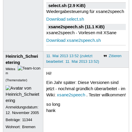
select.sh (2.9 KiB)
Wiedergabesteuerung für xsane2speech
Download select.sh
xsane2speech.sh (11.1 KiB)
xsane2speech - Vorlesen mit XSane
Download xsane2speech.sh
Heinrich_Schwi
11. Mai 2013 13:52 (zuletzt
Zitieren
bearbeitet: 11. Mai 2013 13:52)
etering
Wikitea
Hi!
m
(Themenstarter)
Ein Jahr später: Diese Versionen sind
jetzt - nochmal gründlich überarbeitet - im
Wiki:
xsane2speech
. Tester willkommen!
so long
Anmeldungsdatum:
hank
12. November 2005
Beiträge:
11344
Wohnort: Bremen