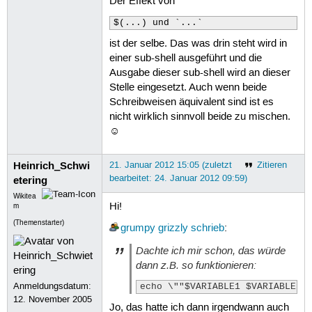
Der Effekt von
$(...) und `...`
ist der selbe. Das was drin steht wird in
einer sub-shell ausgeführt und die
Ausgabe dieser sub-shell wird an dieser
Stelle eingesetzt. Auch wenn beide
Schreibweisen äquivalent sind ist es
nicht wirklich sinnvoll beide zu mischen.
☺
Heinrich_Schwi
21. Januar 2012 15:05 (zuletzt
Zitieren
bearbeitet: 24. Januar 2012 09:59)
etering
Wikitea
Hi!
m
(Themenstarter)
grumpy grizzly
schrieb
:
Dachte ich mir schon, das würde
dann z.B. so funktionieren:
Anmeldungsdatum:
echo \""$VARIABLE1 $VARIABLE2 
12. November 2005
Jo, das hatte ich dann irgendwann auch