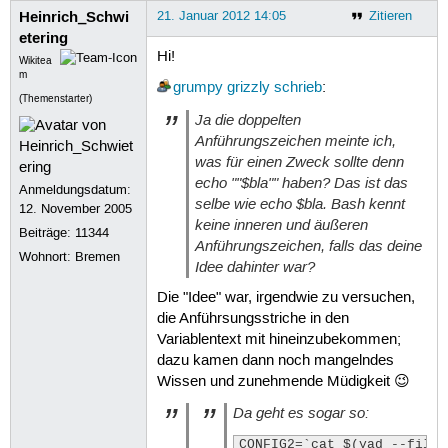
Heinrich_Schwi
21. Januar 2012 14:05
Zitieren
etering
Hi!
Wikitea
m
grumpy grizzly
schrieb
:
(Themenstarter)
Ja die doppelten
Anführungszeichen meinte ich,
was für einen Zweck sollte denn
echo ""$bla"" haben? Das ist das
Anmeldungsdatum:
selbe wie echo $bla. Bash kennt
12. November 2005
keine inneren und äußeren
Beiträge:
11344
Anführungszeichen, falls das deine
Wohnort: Bremen
Idee dahinter war?
Die "Idee" war, irgendwie zu versuchen,
die Anführsungsstriche in den
Variablentext mit hineinzubekommen;
dazu kamen dann noch mangelndes
Wissen und zunehmende Müdigkeit 😉
Da geht es sogar so:
CONFIG2=`cat $(yad --file-