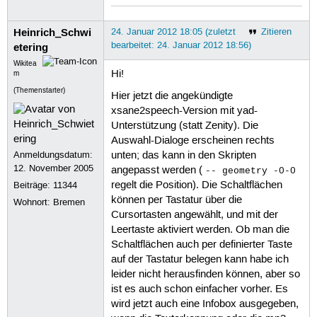
Heinrich_Schwi
24. Januar 2012 18:05 (zuletzt
Zitieren
bearbeitet: 24. Januar 2012 18:56)
etering
Wikitea
Hi!
m
(Themenstarter)
Hier jetzt die angekündigte
xsane2speech-Version mit yad-
Unterstützung (statt Zenity). Die
Auswahl-Dialoge erscheinen rechts
Anmeldungsdatum:
unten; das kann in den Skripten
12. November 2005
angepasst werden (
-- geometry -0-0
regelt die Position). Die Schaltflächen
Beiträge:
11344
können per Tastatur über die
Wohnort: Bremen
Cursortasten angewählt, und mit der
Leertaste aktiviert werden. Ob man die
Schaltflächen auch per definierter Taste
auf der Tastatur belegen kann habe ich
leider nicht herausfinden können, aber so
ist es auch schon einfacher vorher. Es
wird jetzt auch eine Infobox ausgegeben,