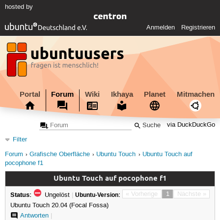
hosted by
Anmelden
Registrieren
Portal
Forum
Wiki
Ikhaya
Planet
Mitmachen
via DuckDuckGo
Filter
Forum
Grafische Oberfläche
Ubuntu Touch
Ubuntu Touch auf
pocophone f1
Ubuntu Touch auf pocophone f1
Status:
« Vorherige
1
Nächste »
Ungelöst
|
Ubuntu-Version:
Ubuntu Touch 20.04 (Focal Fossa)
Antworten
|