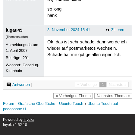
so long
hank
lugau45
3. November 2024 15:41
Zitieren
(Themenstarter)
Ok, das ist sehr schade, dann werde ich
Anmeldungsdatum:
wieder auf postmarketos wechseln.
1. April 2007
Schade hat mir gut gefallen eigentlich.
Beiträge:
291
Wohnort: Doberlug-
Kirchhain
Antworten
|
« Vorherige
1
Nächste »
« Vorheriges Thema
Nächstes Thema »
Forum
Grafische Oberfläche
Ubuntu Touch
Ubuntu Touch auf
pocophone f1
Powered by
Inyoka
Inyoka 1.52.10