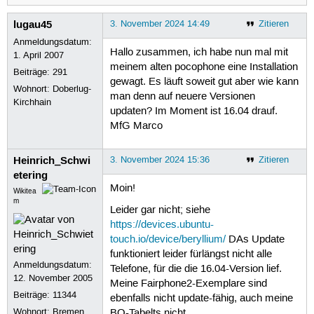
lugau45
3. November 2024 14:49
Zitieren
Anmeldungsdatum:
Hallo zusammen, ich habe nun mal mit
1. April 2007
meinem alten pocophone eine Installation
Beiträge:
291
gewagt. Es läuft soweit gut aber wie kann
Wohnort: Doberlug-
man denn auf neuere Versionen
Kirchhain
updaten? Im Moment ist 16.04 drauf.
MfG Marco
Heinrich_Schwi
3. November 2024 15:36
Zitieren
etering
Moin!
Wikitea
m
Leider gar nicht; siehe
https://devices.ubuntu-
touch.io/device/beryllium/
DAs Update
funktioniert leider fürlängst nicht alle
Anmeldungsdatum:
Telefone, für die die 16.04-Version lief.
12. November 2005
Meine Fairphone2-Exemplare sind
Beiträge:
11344
ebenfalls nicht update-fähig, auch meine
Wohnort: Bremen
BQ-Tabelts nicht.