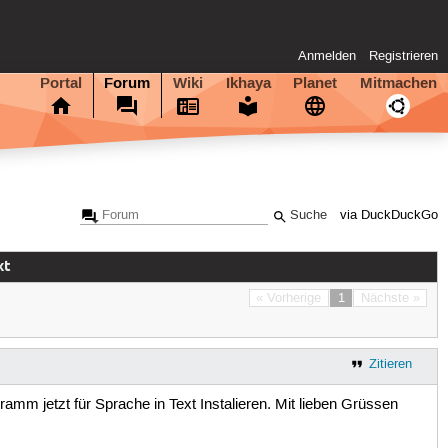
Anmelden
Registrieren
Portal
Forum
Wiki
Ikhaya
Planet
Mitmachen
via DuckDuckGo
xt
« Vorherige
1
Nächste »
Zitieren
mm jetzt für Sprache in Text Instalieren. Mit lieben Grüssen