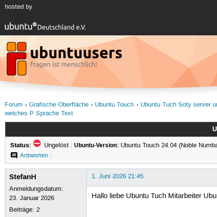
hosted by
Forum
Grafische Oberfläche
Ubuntu Touch
Ubuntu Tuch Soty server u
welches P Sprache Text
U
Status:
Ungelöst
|
Ubuntu-Version:
Ubuntu Touch 24.04 (Noble Numba
Antworten
|
StefanH
1. Juni 2026 21:45
Anmeldungsdatum:
Hallo liebe Ubuntu Tuch Mitarbeiter Ub
23. Januar 2026
Beiträge:
2