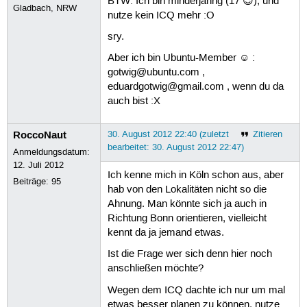
BTW: Ich bin minderjährig (17 😉), und
Gladbach, NRW
nutze kein ICQ mehr :O
sry.
Aber ich bin Ubuntu-Member ☺ :
gotwig@ubuntu.com ,
eduardgotwig@gmail.com , wenn du da
auch bist :X
RoccoNaut
30. August 2012 22:40 (zuletzt
Zitieren
bearbeitet: 30. August 2012 22:47)
Anmeldungsdatum:
12. Juli 2012
Ich kenne mich in Köln schon aus, aber
Beiträge:
95
hab von den Lokalitäten nicht so die
Ahnung. Man könnte sich ja auch in
Richtung Bonn orientieren, vielleicht
kennt da ja jemand etwas.
Ist die Frage wer sich denn hier noch
anschließen möchte?
Wegen dem ICQ dachte ich nur um mal
etwas besser planen zu können, nutze