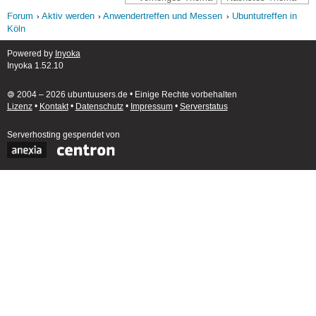
Forum
Aktiv werden
Anwendertreffen und Messen
Ubuntutreffen in
Köln
Powered by
Inyoka
Inyoka 1.52.10
🄯 2004 – 2026 ubuntuusers.de • Einige Rechte vorbehalten
Lizenz
•
Kontakt
•
Datenschutz
•
Impressum
•
Serverstatus
Serverhosting
gespendet von