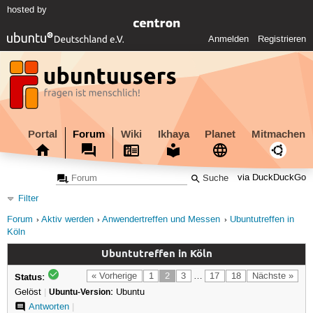
hosted by
Anmelden
Registrieren
Portal
Forum
Wiki
Ikhaya
Planet
Mitmachen
via DuckDuckGo
Filter
Forum
Aktiv werden
Anwendertreffen und Messen
Ubuntutreffen in
Köln
Ubuntutreffen in Köln
Status:
« Vorherige
1
2
3
…
17
18
Nächste »
Gelöst
|
Ubuntu-Version:
Ubuntu
Antworten
|