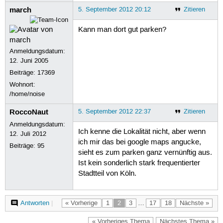
march
5. September 2012 20:12
Zitieren
Kann man dort gut parken?
Anmeldungsdatum:
12. Juni 2005
Beiträge:
17369
Wohnort:
/home/noise
RoccoNaut
5. September 2012 22:37
Zitieren
Anmeldungsdatum:
Ich kenne die Lokalität nicht, aber wenn
12. Juli 2012
ich mir das bei google maps angucke,
Beiträge:
95
sieht es zum parken ganz vernünftig aus.
Ist kein sonderlich stark frequentierter
Stadtteil von Köln.
Antworten
|
« Vorherige
1
2
3
…
17
18
Nächste »
« Vorheriges Thema
Nächstes Thema »