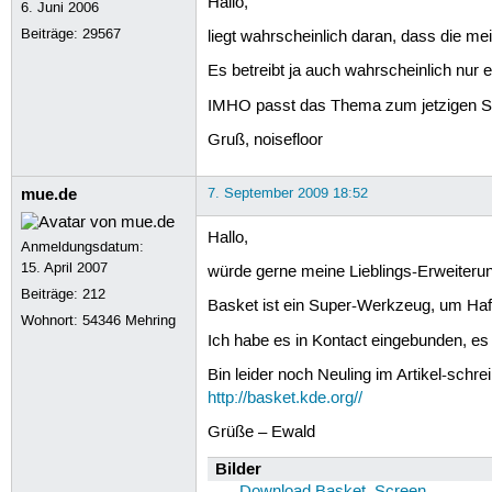
Hallo,
6. Juni 2006
Beiträge:
29567
liegt wahrscheinlich daran, dass die m
Es betreibt ja auch wahrscheinlich nur 
IMHO passt das Thema zum jetzigen Sch
Gruß, noisefloor
mue.de
7. September 2009 18:52
Hallo,
Anmeldungsdatum:
15. April 2007
würde gerne meine Lieblings-Erweiterun
Beiträge:
212
Basket ist ein Super-Werkzeug, um Haft
Wohnort: 54346 Mehring
Ich habe es in Kontact eingebunden, es l
Bin leider noch Neuling im Artikel-schre
http://basket.kde.org//
Grüße – Ewald
Bilder
Download Basket_Screen