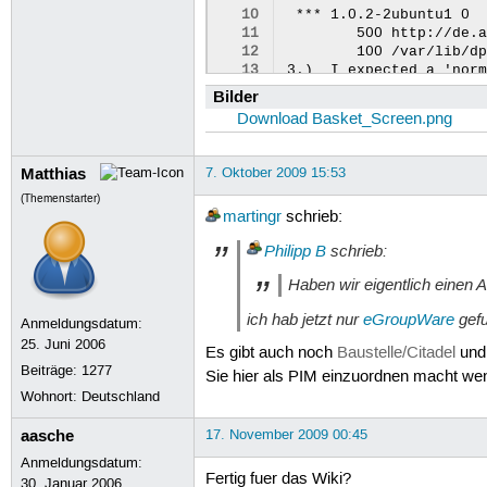
10
 *** 1.0.2-2ubuntu1 0

11
        500 http://de.a
12
        100 /var/lib/dp
13
3.)  I expected a 'norm
14
4.)  Errormessage 'GPGM
Bilder
15
kontact has the same Er
Download Basket_Screen.png
16
|N:2009-03-08 17:25

17
basket:

18
  Installiert:1.0.2-2ub
Matthias
7. Oktober 2009 15:53
19
  Mögliche Pakete:1.0.2
(Themenstarter)
20
  Versions-Tabelle:

martingr
schrieb:
21
 *** 1.0.2-2ubuntu1 0

22
        500 http://de.a
Philipp B
schrieb:
23
        100 /var/lib/dp
24
muelux@muelux-LT6cA:~$ 
Haben wir eigentlich einen 
25
kontact:

26
  Installiert:4:3.5.10-
ich hab jetzt nur
eGroupWare
gef
Anmeldungsdatum:
27
  Mögliche Pakete:4:3.5
25. Juni 2006
28
  Versions-Tabelle:

Es gibt auch noch
Baustelle/Citadel
un
29
 *** 4:3.5.10-0ubuntu1~
Beiträge:
1277
Sie hier als PIM einzuordnen macht wen
30
        500 http://de.a
Wohnort: Deutschland
31
        500 http://secu
32
        100 /var/lib/dp
aasche
17. November 2009 00:45
33
     4:3.5.10-0ubuntu1~
34
        500 http://de.a
Anmeldungsdatum:
35
     4:3.5.9-0ubuntu3 0
Fertig fuer das Wiki?
30. Januar 2006