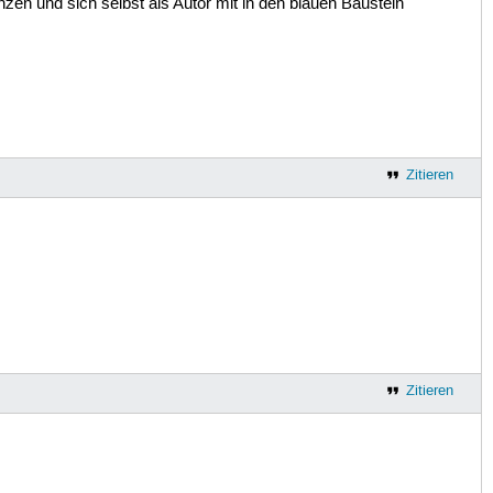
änzen und sich selbst als Autor mit in den blauen Baustein
Zitieren
Zitieren