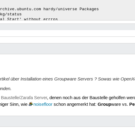
rchive.ubuntu.com hardy/universe Packages

kg/status

al Start' without errros 

E: Ungültige Krypto-Engine', this Message occurs 3 times
rormessages, since basket is 'plugged-in' after the inst
untu1

-2ubuntu1

rchive.ubuntu.com hardy/universe Packages

kg/status

sudo apt-cache policy kontact

Artikel über Installation eines Groupware Servers ? Sowas wie Open
0ubuntu1~hardy3.1

unden.
.10-0ubuntu1~hardy3.1

d
Baustelle/Zarafa Server
, denen noch aus der Baustelle geholfen we
hardy3.1 0

Group
Pe
iger Sinn, wie
noisefloor
schon angemerkt hat:
ware vs.
rchive.ubuntu.com hardy-updates/main Packages

rity.ubuntu.com hardy-security/main Packages

kg/status

hardy2 0

rchive.ubuntu.com hardy-backports/main Packages


