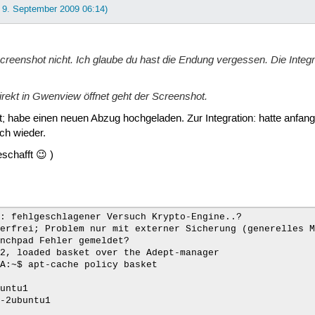
: 9. September 2009 06:14)
 Screenshot nicht. Ich glaube du hast die Endung vergessen. Die Integr
irekt in Gwenview öffnet geht der Screenshot.
lt; habe einen neuen Abzug hochgeladen. Zur Integration: hatte anfan
ch wieder.
schafft 😉 )
erfrei; Problem nur mit externer Sicherung (generelles M
nchpad Fehler gemeldet?

2, loaded basket over the Adept-manager

A:~$ apt-cache policy basket

untu1

-2ubuntu1
