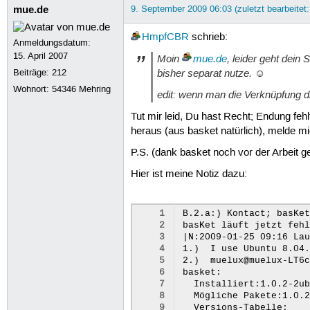
mue.de
9. September 2009 06:03 (zuletzt bearbeitet
HmpfCBR
schrieb:
Anmeldungsdatum:
15. April 2007
Moin
mue.de
, leider geht dein
bisher separat nutze. ☺
Beiträge:
212
Wohnort: 54346 Mehring
edit: wenn man die Verknüpfung d
Tut mir leid, Du hast Recht; Endung feh
heraus (aus basket natürlich), melde mi
P.S. (dank basket noch vor der Arbeit ge
Hier ist meine Notiz dazu:
 1
B.2.a:)	Kontact; basKet: fehlgeschlagener Versuch Krypto-Engine..?

 2
basKet läuft jetzt fehl
 3
|N:2009-01-25 09:16 Lau
 4
1.)  I use Ubuntu 8.04.
 5
2.)  muelux@muelux-LT6c
 6
basket:

 7
  Installiert:1.0.2-2ub
 8
  Mögliche Pakete:1.0.2
 9
  Versions-Tabelle:
