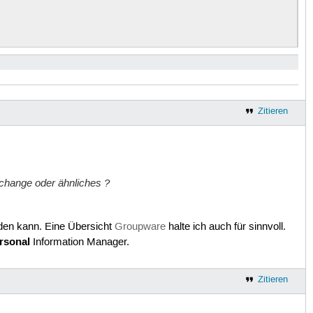
 (as many as Welcome-Baskets to be opened).

allation

Zitieren
Xchange oder ähnliches ?
rden kann. Eine Übersicht
Groupware
halte ich auch für sinnvoll.
rsonal
Information Manager.
Zitieren