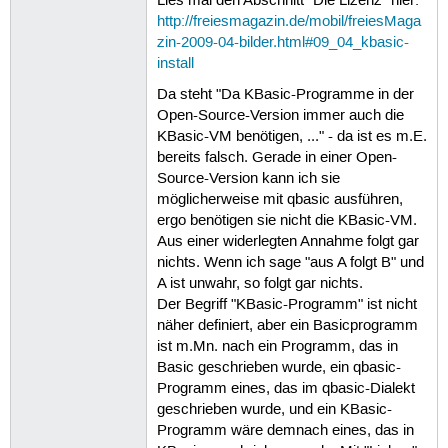
Lies mal den Abschnitt "Die Lizenz" hier:
http://freiesmagazin.de/mobil/freiesMaga
zin-2009-04-bilder.html#09_04_kbasic-
install
Da steht "Da KBasic-Programme in der
Open-Source-Version immer auch die
KBasic-VM benötigen, ..." - da ist es m.E.
bereits falsch. Gerade in einer Open-
Source-Version kann ich sie
möglicherweise mit qbasic ausführen,
ergo benötigen sie nicht die KBasic-VM.
Aus einer widerlegten Annahme folgt gar
nichts. Wenn ich sage "aus A folgt B" und
A ist unwahr, so folgt gar nichts.
Der Begriff "KBasic-Programm" ist nicht
näher definiert, aber ein Basicprogramm
ist m.Mn. nach ein Programm, das in
Basic geschrieben wurde, ein qbasic-
Programm eines, das im qbasic-Dialekt
geschrieben wurde, und ein KBasic-
Programm wäre demnach eines, das in