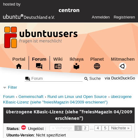
hosted by
Anmelden
Registrieren
Portal
Forum
Wiki
Ikhaya
Planet
Mitmachen
via DuckDuckGo
Filter
Forum
Gemeinschaft
Rund um Linux und Open Source
überzogene
KBasic-Lizenz (siehe "freiesMagazin 04/2009 erschienen")
überzogene KBasic-Lizenz (siehe "freiesMagazin 04/2009
erschienen")
Status:
« Vorherige
1
2
…
4
5
Nächste »
Ungelöst
|
Ubuntu-Version:
Nicht spezifiziert