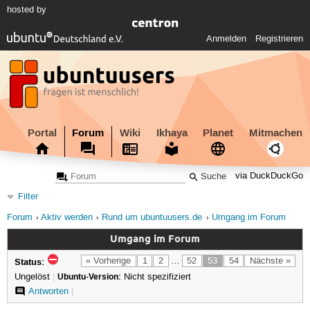
hosted by
Anmelden
Registrieren
Portal
Forum
Wiki
Ikhaya
Planet
Mitmachen
via DuckDuckGo
Filter
Forum
Aktiv werden
Rund um ubuntuusers.de
Umgang im Forum
Umgang im Forum
Status:
« Vorherige
1
2
…
52
53
54
Nächste »
Ungelöst
|
Ubuntu-Version:
Nicht spezifiziert
Antworten
|