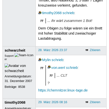
Timber, also Nadelholz 3, 5 oder 7 Lagen
kreuzweise verleimt, gefunden.
timothy2068
schrieb
:
... ihr wärt zusammen 1 Bot!
Dem Obigen zu folge wären sie ein Brett
mit hoher Stabilität und zweiachsiger
Lastabtragung.
schwarzheit
28. März 2026 23:37
Zitieren
Support
er
Mylin
schrieb
:
von.wert
schrieb
:
... CLT
Anmeldungsdatum:
31. Dezember 2007
?
Beiträge:
8538
https://chemnitzer.linux-tage.de
timothy2068
29. März 2026 08:16
Zitieren
Anmeldungsdatum: