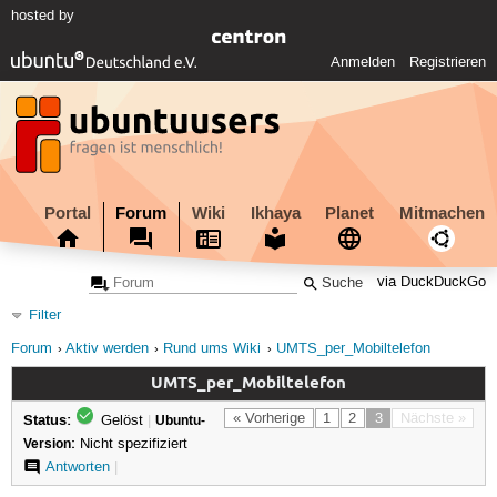
hosted by
Anmelden
Registrieren
Portal
Forum
Wiki
Ikhaya
Planet
Mitmachen
via DuckDuckGo
Filter
Forum
Aktiv werden
Rund ums Wiki
UMTS_per_Mobiltelefon
UMTS_per_Mobiltelefon
Status:
« Vorherige
1
2
3
Nächste »
Gelöst
|
Ubuntu-
Version:
Nicht spezifiziert
Antworten
|