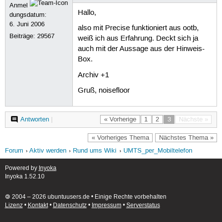
Anmel
Hallo,
dungsdatum:
6. Juni 2006
also mit Precise funktioniert aus ootb,
Beiträge:
29567
weiß ich aus Erfahrung. Deckt sich ja
auch mit der Aussage aus der Hinweis-
Box.
Archiv +1
Gruß, noisefloor
Antworten
|
« Vorherige
1
2
3
Nächste »
« Vorheriges Thema
Nächstes Thema »
Forum
Aktiv werden
Rund ums Wiki
UMTS_per_Mobiltelefon
Powered by
Inyoka
Inyoka 1.52.10
🄯 2004 – 2026 ubuntuusers.de • Einige Rechte vorbehalten
Lizenz
•
Kontakt
•
Datenschutz
•
Impressum
•
Serverstatus