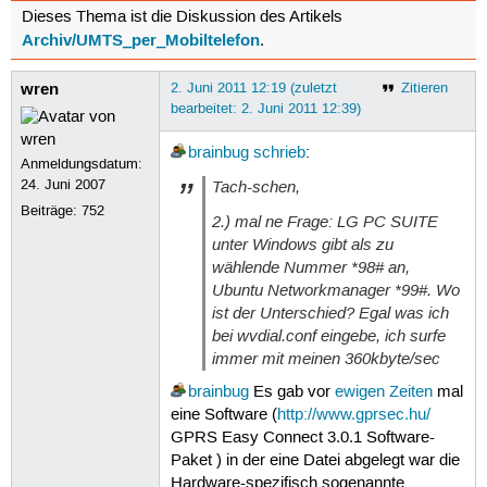
Dieses Thema ist die Diskussion des Artikels
Archiv/UMTS_per_Mobiltelefon
.
wren
2. Juni 2011 12:19 (zuletzt
Zitieren
bearbeitet: 2. Juni 2011 12:39)
brainbug
schrieb
:
Anmeldungsdatum:
24. Juni 2007
Tach-schen,
Beiträge:
752
2.) mal ne Frage: LG PC SUITE
unter Windows gibt als zu
wählende Nummer *98# an,
Ubuntu Networkmanager *99#. Wo
ist der Unterschied? Egal was ich
bei wvdial.conf eingebe, ich surfe
immer mit meinen 360kbyte/sec
brainbug
Es gab vor
ewigen Zeiten
mal
eine Software (
http://www.gprsec.hu/
GPRS Easy Connect 3.0.1 Software-
Paket ) in der eine Datei abgelegt war die
Hardware-spezifisch sogenannte