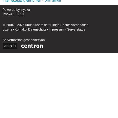
Internetzugang einrichten
UMTSmon
Powered by
Inyoka
Inyoka 1.52.10
🄯 2004 – 2026 ubuntuusers.de • Einige Rechte vorbehalten
Lizenz
•
Kontakt
•
Datenschutz
•
Impressum
•
Serverstatus
Serverhosting
gespendet von