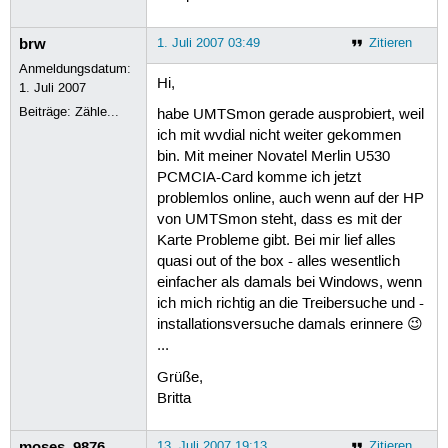
brw
1. Juli 2007 03:49
Zitieren
Anmeldungsdatum:
Hi,
1. Juli 2007
Beiträge:
Zähle...
habe UMTSmon gerade ausprobiert, weil
ich mit wvdial nicht weiter gekommen
bin. Mit meiner Novatel Merlin U530
PCMCIA-Card komme ich jetzt
problemlos online, auch wenn auf der HP
von UMTSmon steht, dass es mit der
Karte Probleme gibt. Bei mir lief alles
quasi out of the box - alles wesentlich
einfacher als damals bei Windows, wenn
ich mich richtig an die Treibersuche und -
installationsversuche damals erinnere 😉
...
Grüße,
Britta
moses_9876
13. Juli 2007 19:13
Zitieren