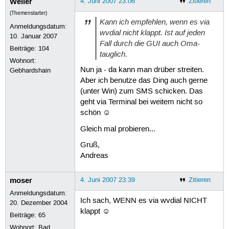
Weller
4. Juni 2007 23:06
Zitieren
(Themenstarter)
Kann ich empfehlen, wenn es via
Anmeldungsdatum:
wvdial nicht klappt. Ist auf jeden
10. Januar 2007
Fall durch die GUI auch Oma-
Beiträge:
104
tauglich.
Wohnort:
Nun ja - da kann man drüber streiten.
Gebhardshain
Aber ich benutze das Ding auch gerne
(unter Win) zum SMS schicken. Das
geht via Terminal bei weitem nicht so
schön ☺
Gleich mal probieren...
Gruß,
Andreas
moser
4. Juni 2007 23:39
Zitieren
Anmeldungsdatum:
Ich sach, WENN es via wvdial NICHT
20. Dezember 2004
klappt ☺
Beiträge:
65
Wohnort: Bad