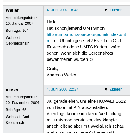
Weller
4. Juni 2007 18:48
Zitieren
Anmeldungsdatum:
Hallo!
10. Januar 2007
Hat schon jemand UMTSmon
Beiträge:
104
http://umtsmon.sourceforge.net/index.sht
Wohnort:
ml
mit Ubuntu getestet? Es ist ein GUI
Gebhardshain
für verschiedene UMTS Karten - wäre
schön, wenn sich die Screenshots
bewahrheiten würden ☺
Gruß,
Andreas Weller
moser
4. Juni 2007 22:27
Zitieren
Anmeldungsdatum:
Ja, gerade eben, um eine HUAWEI E612
20. Dezember 2004
von Base mit PIN auszustatten.
Beiträge:
65
Allerdings konnte ich keine Verbindung
Wohnort: Bad
mit umtsmon herstellen, das klappte
Kreuznach
anschließend aber mit wvdial. Ich schau
mal, ob's noch offene Anfragen gibt,