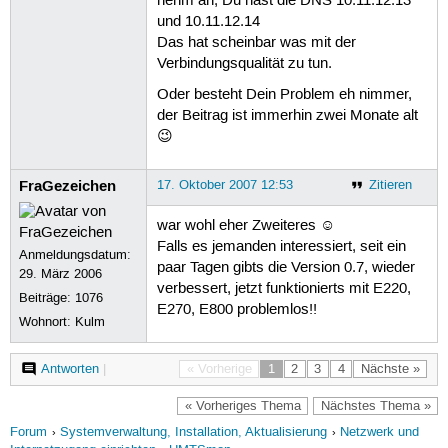
nehm an, Du hast die DNS 10.11.12.13
und 10.11.12.14
Das hat scheinbar was mit der
Verbindungsqualität zu tun.
Oder besteht Dein Problem eh nimmer,
der Beitrag ist immerhin zwei Monate alt
😉
FraGezeichen
17. Oktober 2007 12:53
Zitieren
war wohl eher Zweiteres ☺
Falls es jemanden interessiert, seit ein
Anmeldungsdatum:
paar Tagen gibts die Version 0.7, wieder
29. März 2006
verbessert, jetzt funktionierts mit E220,
Beiträge:
1076
E270, E800 problemlos!!
Wohnort: Kulm
Antworten
|
« Vorherige
1
2
3
4
Nächste »
« Vorheriges Thema
Nächstes Thema »
Forum
Systemverwaltung, Installation, Aktualisierung
Netzwerk und