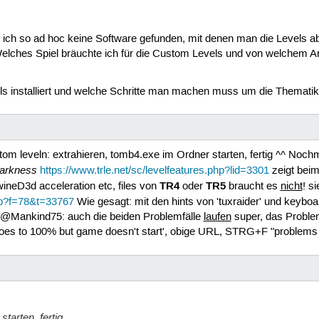
ich so ad hoc keine Software gefunden, mit denen man die Levels ab
Welches Spiel bräuchte ich für die Custom Levels und von welchem A
ls installiert und welche Schritte man machen muss um die Thematik
tom leveln: extrahieren, tomb4.exe im Ordner starten, fertig ^^ Noc
darkness
https://www.trle.net/sc/levelfeatures.php?lid=3301
zeigt beim
TR4
TR5
wineD3d acceleration etc, files von
oder
braucht es
nicht
! s
php?f=78&t=33767
Wie gesagt: mit den hints von 'tuxraider' und keyboar
. @Mankind75: auch die beiden Problemfälle
laufen
super, das Proble
oes to 100% but game doesn't start', obige URL, STRG+F "problems
tarten, fertig