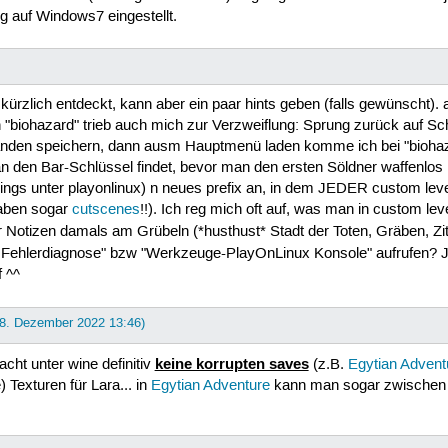
     

g auf Windows7 eingestellt.
     

     

     

     

     

 kürzlich entdeckt, kann aber ein paar hints geben (falls gewünscht). 
     

n "biohazard" trieb auch mich zur Verzweiflung: Sprung zurück auf S
     

     

nden speichern, dann ausm Hauptmenü laden komme ich bei "biohazard
     

den Bar-Schlüssel findet, bevor man den ersten Söldner waffenlos ki
     

rdings unter playonlinux) n neues prefix an, in dem JEDER custom le
     

 haben sogar
cutscenes
!!). Ich reg mich oft auf, was man in custom le
     

otizen damals am Grübeln (*husthust* Stadt der Toten, Gräben, Zita
     

ehlerdiagnose" bzw "Werkzeuge-PlayOnLinux Konsole" aufrufen? Ja, i
     

     

 ^^
     

     

 8. Dezember 2022 13:46)
     

     

     

keine korrupten saves
acht unter wine definitiv
(z.B.
Egytian Advent
     

Texturen für Lara... in
Egytian Adventure
kann man sogar zwischen 2
     

     

     
