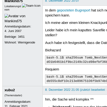
Mankind75
8. Dezember 2022 20:07
  inflating: audio/071.wav      
  inflating: audio/072.wav      
Lokalisierungst
  inflating: audio/073.wav      
eam
In dem
geposteten Bugreport
hat sich n
  inflating: audio/080.wav      
speichern kann.
  inflating: audio/081.wav      
  inflating: audio/082.wav      
Ich meine aber einen kleinen Knackpun
Anmeldungsdatum:
  inflating: audio/083.wav      
Leider habe ich mein kaputtes Savefile 
  inflating: audio/091.mp3      
4. Juni 2007
  inflating: audio/093.wav      
stellen?
Beiträge:
3451
  inflating: audio/099.wav      
Wohnort: Wernigerode
Auch habe ich festgestellt, dass die D
  inflating: audio/101.wav      
  inflating: audio/102.wav      
Biohazard
  inflating: audio/103.wav      
  inflating: audio/104.mp3      
bash-5.1$ sha256sum Tomb_NextGen
  inflating: audio/105.wav      
d01b6461b1f9bc2149c32cd98efbf36
  inflating: audio/106.wav      
Requiem
  inflating: audio/107.wav      
  inflating: audio/AlbumArt_{000
bash-5.1$ sha256sum Tomb_NextGen
  inflating: audio/AlbumArt_{000
db555c8df10c213e89675106f5b974b
  inflating: audio/AlbumArtSmall
  inflating: audio/desktop.ini  
xubu2
8. Dezember 2022 21:05 (zuletzt bearbeitet:
  inflating: audio/Folder.jpg   
  inflating: audio/Thumbs.db    
(Themenstarter)
hm, die Sache wird komplex ^^
  inflating: data/final.tr4     
Anmeldungsdatum:
  inflating: data/inferno.tr4   
11. Februar 2021