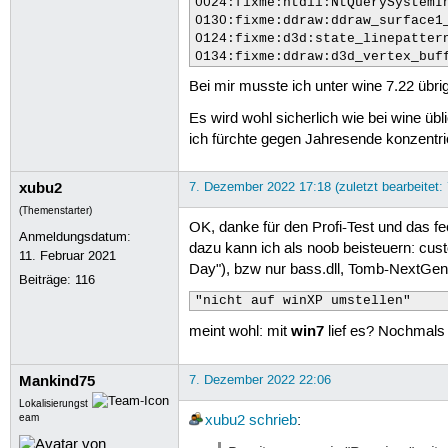
0024:fixme:ntdll:NtQuerySystemIn
0130:fixme:ddraw:ddraw_surface1_
0124:fixme:d3d:state_linepatter
0134:fixme:ddraw:d3d_vertex_buf
Bei mir musste ich unter wine 7.22 übr
Es wird wohl sicherlich wie bei wine üb
ich fürchte gegen Jahresende konzentrie
xubu2
7. Dezember 2022 17:18 (zuletzt bearbeitet:
(Themenstarter)
OK, danke für den Profi-Test und das f
Anmeldungsdatum:
dazu kann ich als noob beisteuern: cus
11. Februar 2021
Day"), bzw nur bass.dll, Tomb-NextGene
Beiträge:
116
"nicht auf winXP umstellen"
win7
meint wohl: mit
lief es? Nochmal
Mankind75
7. Dezember 2022 22:06
Lokalisierungst
eam
xubu2
schrieb
: