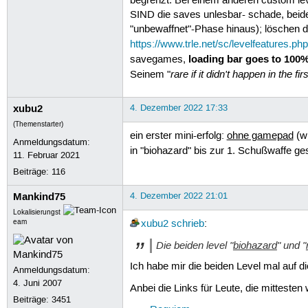
begrenzt. Bei einem anderen custom leve
SIND die saves unlesbar- schade, beide 
"unbewaffnet"-Phase hinaus); löschen des
https://www.trle.net/sc/levelfeatures.ph
loading bar goes to 100%
savegames,
rare if it didn't happen in the firs
Seinem "
xubu2
4. Dezember 2022 17:33
(Themenstarter)
ein erster mini-erfolg:
ohne gamepad
(w
Anmeldungsdatum:
in "biohazard" bis zur 1. Schußwaffe ge
11. Februar 2021
Beiträge:
116
Mankind75
4. Dezember 2022 21:01
Lokalisierungst
eam
xubu2
schrieb
:
Die beiden level "
biohazard
" und "
Ich habe mir die beiden Level mal auf d
Anmeldungsdatum:
4. Juni 2007
Anbei die Links für Leute, die mittesten 
Beiträge:
3451