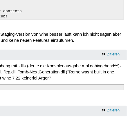
 contexts.

tub!
Staging-Version von wine besser läuft kann ich nicht sagen aber
n und keine neuen Features einzuführen.
Zitieren
ang mit .dlls (deute die Konsolenausgabe mal dahingehend^^)-
l, flep.dll, Tomb-NextGeneration.dll ("Rome wasnt built in one
 wine 7.22 keinerlei Ärger?
Zitieren