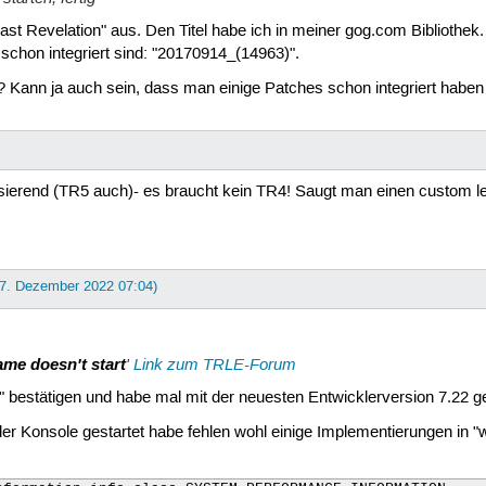
last Revelation" aus. Den Titel habe ich in meiner gog.com Bibliot
schon integriert sind: "20170914_(14963)".
? Kann ja auch sein, dass man einige Patches schon integriert haben s
ierend (TR5 auch)- es braucht kein TR4! Saugt man einen custom leve
 7. Dezember 2022 07:04)
ame doesn't start
'
Link zum TRLE-Forum
" bestätigen und habe mal mit der neuesten Entwicklerversion 7.22 g
r Konsole gestartet habe fehlen wohl einige Implementierungen in "w