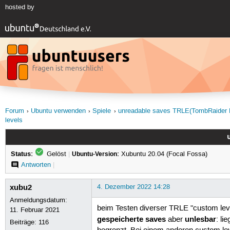
hosted by
Forum
Ubuntu verwenden
Spiele
unreadable saves TRLE(TombRaider L
levels
Status:
Gelöst
|
Ubuntu-Version:
Xubuntu 20.04 (Focal Fossa)
Antworten
|
xubu2
4. Dezember 2022 14:28
Anmeldungsdatum:
beim Testen diverser TRLE "custom leve
11. Februar 2021
gespeicherte saves
unlesbar
aber
: li
Beiträge:
116