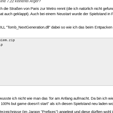
ine 7.22 keinerlei Ärger?
 die Straßen von Paris zur Metro rennt (die ich natürlich nicht gefu
at auch geklappt). Auch bei einem Neustart wurde der Spielstand in P
DLL "Tomb_NextGeneration.dll" dabei so wie ich das beim Entpacken
iem.zip 

p

     

     

     

     

     

     

     

     

     

     

     

 wusste ich nicht wie man das Tor am Anfang aufmacht. Da bin ich w
     

00% but game doesn't start" als ich diesen Spielstand neu laden wol
     

     

Verzeichnisse (im Jargon "Prefixes") angelegt und diese dürften wohl j