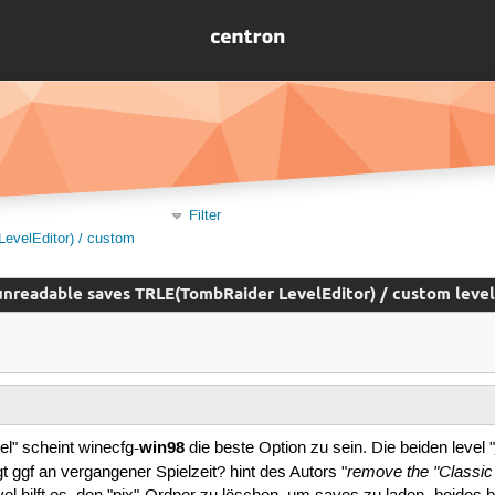
Filter
evelEditor) / custom
unreadable saves TRLE(TombRaider LevelEditor) / custom level
win98
l" scheint winecfg-
die beste Option zu sein. Die beiden level "
remove the "Classic I
egt ggf an vergangener Spielzeit? hint des Autors "