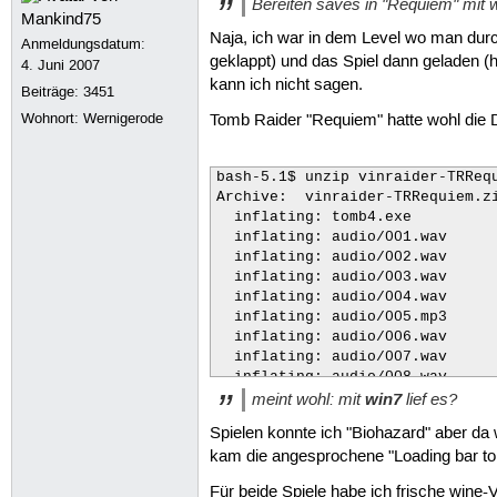
Bereiten saves in "Requiem" mit w
Naja, ich war in dem Level wo man durch
Anmeldungsdatum:
geklappt) und das Spiel dann geladen (h
4. Juni 2007
kann ich nicht sagen.
Beiträge:
3451
Wohnort: Wernigerode
Tomb Raider "Requiem" hatte wohl die 
bash-5.1$ unzip vinraider-TRRequ
Archive:  vinraider-TRRequiem.zi
  inflating: tomb4.exe          
  inflating: audio/001.wav      
  inflating: audio/002.wav      
  inflating: audio/003.wav      
  inflating: audio/004.wav      
  inflating: audio/005.mp3      
  inflating: audio/006.wav      
  inflating: audio/007.wav      
  inflating: audio/008.wav      
meint wohl: mit
win7
lief es?
  inflating: audio/009.wav      
  inflating: audio/010.wav      
Spielen konnte ich "Biohazard" aber da
  inflating: audio/011.wav      
kam die angesprochene "Loading bar to 1
  inflating: audio/012.wav      
  inflating: audio/013.wav      
Für beide Spiele habe ich frische wine-