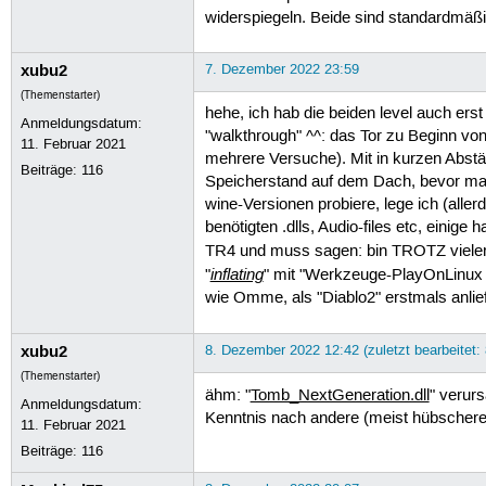
  inflating: audio/014.wav      
widerspiegeln. Beide sind standardmäßi
  inflating: audio/015.wav      
  inflating: audio/016.wav      
  inflating: audio/017.wav      
xubu2
7. Dezember 2022 23:59
  inflating: audio/018.wav      
(Themenstarter)
  inflating: audio/019.wav      
hehe, ich hab die beiden level auch erst
  inflating: audio/020.wav      
Anmeldungsdatum:
"walkthrough" ^^: das Tor zu Beginn vo
  inflating: audio/021.mp3      
11. Februar 2021
  inflating: audio/023.wav      
mehrere Versuche). Mit in kurzen Abstä
Beiträge:
116
  inflating: audio/024.mp3      
Speicherstand auf dem Dach, bevor man 
  inflating: audio/026.wav      
wine-Versionen probiere, lege ich (alle
  inflating: audio/027.wav      
benötigten .dlls, Audio-files etc, einige
  inflating: audio/028.wav      
TR4 und muss sagen: bin TROTZ vieler N
  inflating: audio/030.wav      
inflating
"
" mit "Werkzeuge-PlayOnLinux F
  inflating: audio/033.wav      
  inflating: audio/034.wav      
wie Omme, als "Diablo2" erstmals anlief
  inflating: audio/035.wav      
  inflating: audio/036.wav      
xubu2
8. Dezember 2022 12:42 (zuletzt bearbeitet:
  inflating: audio/040.wav      
  inflating: audio/050.mp3      
(Themenstarter)
  inflating: audio/051.mp3      
ähm: "
Tomb_NextGeneration.dll
" verurs
Anmeldungsdatum:
  inflating: audio/057.wav      
Kenntnis nach andere (meist hübschere) 
11. Februar 2021
  inflating: audio/059.wav      
  inflating: audio/064.wav      
Beiträge:
116
  inflating: audio/070.wav      