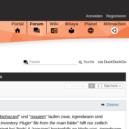
Anmelden
Registrieren
Portal
Forum
Wiki
Ikhaya
Planet
Mitmachen
via DuckDuckGo
s
« Vorherige
1
2
Nächste »
Zitieren
biohazard
" und "
requiem
" laufen zwar, irgendwann sind
nventory Plugin" file from the main folder
" hilft nur zeitlich