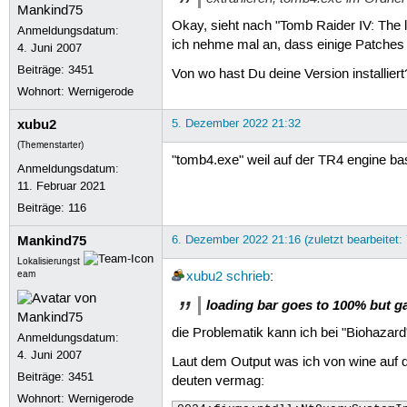
Okay, sieht nach "Tomb Raider IV: The 
Anmeldungsdatum:
ich nehme mal an, dass einige Patches 
4. Juni 2007
Beiträge:
3451
Von wo hast Du deine Version installiert
Wohnort: Wernigerode
xubu2
5. Dezember 2022 21:32
(Themenstarter)
"tomb4.exe" weil auf der TR4 engine bas
Anmeldungsdatum:
11. Februar 2021
Beiträge:
116
Mankind75
6. Dezember 2022 21:16 (zuletzt bearbeitet:
Lokalisierungst
eam
xubu2
schrieb
:
loading bar goes to 100% but g
die Problematik kann ich bei "Biohazard
Anmeldungsdatum:
4. Juni 2007
Laut dem Output was ich von wine auf de
Beiträge:
3451
deuten vermag:
Wohnort: Wernigerode