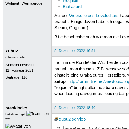
Requiem
Wohnort: Wernigerode
Biohazard
Auf der
Webseite des Leveleditors
habe 
braucht. Einige davon habe ich sogar. 
Steam, Gog.com)
Bitte beschreibe auch wie man die Leve
xubu2
5. Dezember 2022 16:51
(Themenstarter)
moin in die Runde! der Witz bei den cus
Anmeldungsdatum:
shadow of 
braucht man ihn nicht. Z.B.
11. Februar 2021
einstellt
: eine Graka eures Herstellers, 
Beiträge:
116
setup
"
http://forum.trle.net/viewtopic.
"requiem" bringt selten nutzbare saves
when loading savegames, loading bar g
Mankind75
5. Dezember 2022 18:40
Lokalisierungst
eam
xubu2
schrieb
:
extrahieren, tomb4.exe im Ordner s