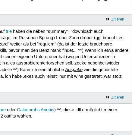
Zitieren
auf
trle
haben die neben "summary", "download" auch
chräge, im Rutschen Sprung+L über Zaun drüber (ggf braucht es
" weiter als bei "requiem" (da ist der letzte brauchbare
llt, bevor man den Benzintank findet... ^^) Wenn ich etwa andere
vel seinen eigenen Unterordner hat (wegen Unterschieden in
veln alles ausprobieren/erforschen soll, zocke nebenbei wieder
Ausgabe
delle ^^) Kann ich eine ähnliche
wie die gepostete
ch habe .exes auch "einst" nur mit wine gestartet, war stolz
Zitieren
ure
oder
Catacombs Anubis
) ^^, diese .dll ermöglicht meiner
 outfits wählen.