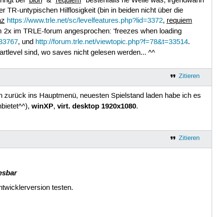
ingt bei "
bioh
" & "
requiem
" bestenfalls ne Weile was, irgendwann
TR-untypischen Hilflosigkeit (bin in beiden nicht über die
az
https://www.trle.net/sc/levelfeatures.php?lid=3372
,
requiem
m 2x im TRLE-forum angesprochen: 'freezes when loading
=33767
, und
http://forum.trle.net/viewtopic.php?f=78&t=33514
.
tlevel sind, wo saves nicht gelesen werden... ^^
Zitieren
n zurück ins Hauptmenü, neuesten Spielstand laden habe ich es
winXP
virt. desktop 1920x1080
bietet^^),
,
.
Zitieren
esbar
ntwicklerversion testen.