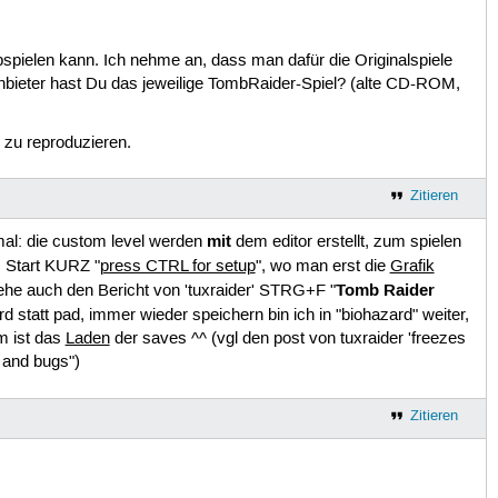
spielen kann. Ich nehme an, dass man dafür die Originalspiele
nbieter hast Du das jeweilige TombRaider-Spiel? (alte CD-ROM,
 zu reproduzieren.
Zitieren
mit
hmal: die custom level werden
dem editor erstellt, zum spielen
 Start KURZ "
press CTRL for setup
", wo man erst die
Grafik
Tomb Raider
iehe auch den Bericht von 'tuxraider' STRG+F "
d statt pad, immer wieder speichern bin ich in "biohazard" weiter,
m ist das
Laden
der saves ^^ (vgl den post von tuxraider 'freezes
 and bugs")
Zitieren