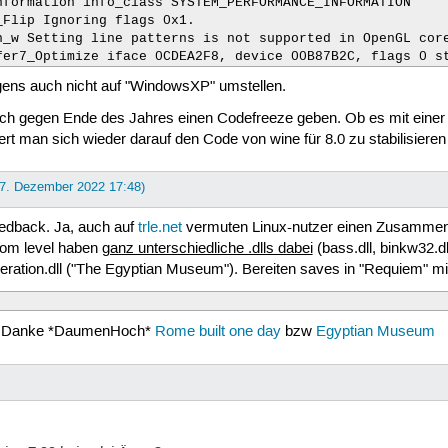
formation info_class SYSTEM_PERFORMANCE_INFORMATION

Flip Ignoring flags 0x1.

n_w Setting line patterns is not supported in OpenGL core
fer7_Optimize iface 0CDEA2F8, device 00B87B2C, flags 0 s
igens auch nicht auf "WindowsXP" umstellen.
lich gegen Ende des Jahres einen Codefreeze geben. Ob es mit einer 
rt man sich wieder darauf den Code von wine für 8.0 zu stabilisiere
 7. Dezember 2022 17:48)
eedback. Ja, auch auf
trle.net
vermuten Linux-nutzer einen Zusammenh
tom level haben
ganz unterschiedliche .dlls dabei
(bass.dll, binkw32.dl
ration.dll ("The Egyptian Museum"). Bereiten saves in "Requiem" mit
s Danke *DaumenHoch*
Rome built one day
bzw
Egyptian Museum