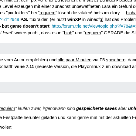
l hilft es, den "pix"-Ordner zu löschen, um saves zu laden- beides br
Level erzeugen mit einer zunächst unbewaffneten Lara ein Gefühl der 
 "pix-folders" bei "
requiem
" löscht die vitalen! hints im diary ...
bioh
P.S.
winXP
p?lid=2949
'tuxraider' (er nutzt
in winecfg) hat das Proble
 but game doesn't start
'
http://forum.trle.net/viewtopic.php?f=78&t
t level
" widerspricht, dass es in "
bioh
" und "
requiem
" GERADE die Star
ie vom Autor empfohlen) und
alle paar Minuten
via F5
speichern
, dan
wine 7.11
schafft:
(neueste Version, die Playonlinux zum download an
requiem
" laufen zwar, irgendwann sind
gespeicherte saves
aber
unl
ie Festplatte herunter geladen und kann gerne mal mit der aktuellen E
wollen: