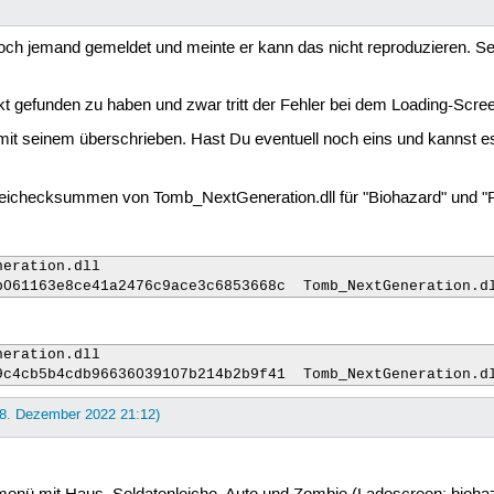
     

     

     

och jemand gemeldet und meinte er kann das nicht reproduzieren. Sei
     

     

     

kt gefunden zu haben und zwar tritt der Fehler bei dem Loading-Scr
     

mit seinem überschrieben. Hast Du eventuell noch eins und kannst es
     

     

     

ateichecksummen von Tomb_NextGeneration.dll für "Biohazard" und "R
     

     

     

     

eration.dll 

     

b061163e8ce41a2476c9ace3c6853668c  Tomb_NextGeneration.d
     

     

00000-0000-0000-0000-000000000000}_Large.jpg  

eration.dll 

00000-0000-0000-0000-000000000000}_Small.jpg  

9c4cb5b4cdb96636039107b214b2b9f41  Tomb_NextGeneration.d
.jpg  

     

 8. Dezember 2022 21:12)
     

     

     

     
