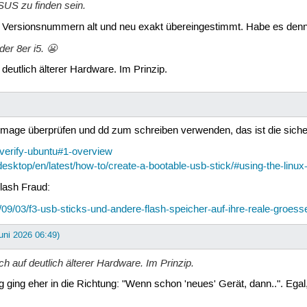
SUS zu finden sein.
e Versionsnummern alt und neu exakt übereingestimmt. Habe es dennoc
der 8er i5. 😬
eutlich älterer Hardware. Im Prinzip.
e überprüfen und dd zum schreiben verwenden, das ist die sicherst
-verify-ubuntu#1-overview
esktop/en/latest/how-to/create-a-bootable-usb-stick/#using-the-lin
lash Fraud:
23/09/03/f3-usb-sticks-und-andere-flash-speicher-auf-ihre-reale-groess
Juni 2026 06:49)
 auf deutlich älterer Hardware. Im Prinzip.
ging eher in die Richtung: "Wenn schon 'neues' Gerät, dann..". Egal,