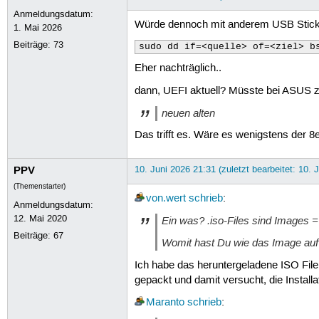
Anmeldungsdatum:
Würde dennoch mit anderem USB Stic
1. Mai 2026
Beiträge:
73
sudo dd if=<quelle> of=<ziel> b
Eher nachträglich..
dann, UEFI aktuell? Müsste bei ASUS zu
neuen alten
Das trifft es. Wäre es wenigstens der 8e
PPV
10. Juni 2026 21:31 (zuletzt bearbeitet: 10. 
(Themenstarter)
von.wert
schrieb
:
Anmeldungsdatum:
12. Mai 2020
Ein was? .iso-Files
sind
Images = 
Beiträge:
67
Womit
hast Du
wie
das Image auf
Ich habe das heruntergeladene ISO File 
gepackt und damit versucht, die Installat
Maranto
schrieb
: