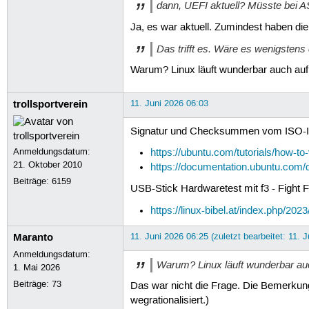
dann, UEFI aktuell? Müsste bei A
Ja, es war aktuell. Zumindest haben di
Das trifft es. Wäre es wenigstens 
Warum? Linux läuft wunderbar auch auf d
trollsportverein
11. Juni 2026 06:03
Signatur und Checksummen vom ISO-Imag
Anmeldungsdatum:
https://ubuntu.com/tutorials/how-to
21. Oktober 2010
https://documentation.ubuntu.com/d
Beiträge:
6159
USB-Stick Hardwaretest mit f3 - Fight F
https://linux-bibel.at/index.php/20
Maranto
11. Juni 2026 06:25 (zuletzt bearbeitet: 11. 
Anmeldungsdatum:
Warum? Linux läuft wunderbar auch
1. Mai 2026
Beiträge:
73
Das war nicht die Frage. Die Bemerkung 
wegrationalisiert.)