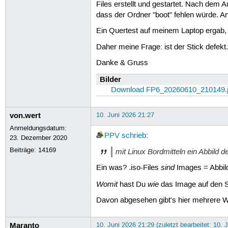
Files erstellt und gestartet. Nach dem 
dass der Ordner "boot" fehlen würde. A
Ein Quertest auf meinem Laptop ergab, 
Daher meine Frage: ist der Stick defek
Danke & Gruss
Bilder
Download FP6_20260610_210149.
von.wert
10. Juni 2026 21:27
Anmeldungsdatum:
PPV
schrieb
:
23. Dezember 2020
Beiträge:
14169
mit Linux Bordmitteln ein Abbild de
sind
Ein was? .iso-Files
Images = Abbild
Womit
wie
hast Du
das Image auf den 
Davon abgesehen gibt's hier mehrere Wik
Maranto
10. Juni 2026 21:29 (zuletzt bearbeitet: 10. 