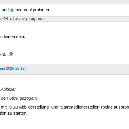
k und
dd
nochmal probieren.
s=4M status=progress
 finden sein.
r i5. 😬
Juni 2026 22:18)
Abbilder.
 den Stick gezogen?
mit "USB Abbilderstellung" und "Startmedienersteller" (beide ausprobi
ion zu starten.