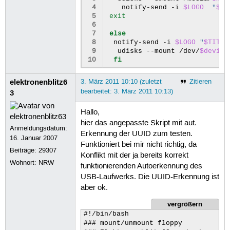
 4
notify-send
-i
$LOGO
"
$TI
 5
exit
 6
 7
else
 8
notify-send
-i
$LOGO
"
$TITLE
 9
udisks
--mount
/dev/
$device
10
fi
elektronenblitz6
3. März 2011 10:10 (zuletzt
Zitieren
bearbeitet: 3. März 2011 10:13)
3
Hallo,
hier das angepasste Skript mit aut.
Anmeldungsdatum:
Erkennung der UUID zum testen.
16. Januar 2007
Funktioniert bei mir nicht richtig, da
Beiträge:
29307
Konflikt mit der ja bereits korrekt
Wohnort: NRW
funktionierenden Autoerkennung des
USB-Laufwerks. Die UUID-Erkennung ist
aber ok.
vergrößern
#!/bin/bash

### mount/unmount floppy
