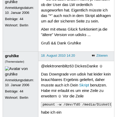
ob der User das LW ordentlich
Anmeldungsdatum:
ausgeworfen hat. Eigentlich müsste ich
10. Januar 2006
das "*" auch noch in dem Skript abfragen
Beiträge:
44
um auf der sicheren Seite zu sein.
Wohnort: Berlin
Aber mit etwas Glück funktioniert ja die
"ältere" Version von udisks ...
Gruß && Dank Gruhlke
gruhlke
18. August 2010 14:20
Zitieren
(Themenstarter)
@elektronenblitz63 DickesDanke ☺
Das Downgrade von udisk hat leider kein
brauchbares Ergebnis geliefert, daher
Anmeldungsdatum:
10. Januar 2006
musste auch ich Dein
Skript
benutzen.
Habe mir erlaubt es um eine Zeile zu
Beiträge:
44
erweitern ☺ Vor die Zeile
Wohnort: Berlin
pmount -w /dev/fd0 /media/Diskette
habe ich ein