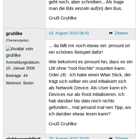
geht noch, aber schreiben... Als trage
if [ "$floppy_mount" = "/dev/"$devic
man die Bits einzeln auf(in) den Bus.
  pumount /media/$mountpoint

   notify-send -i $LOGO  "$TITLE" "$
Gruß Gruhlke
exit

gruhlke
else

19. August 2010 08:41
Zitieren
 notify-send -i $LOGO "$TITLE" "$WAI
(Themenstarter)
  pmount -w /dev/$device /media/$mou
... da fällt mir noch etwas ein: pmount ist
 fi

ein schönes Beispiel dafür!
floppy_mount="`mount -l | egrep  -wo
Wie bekommt es pmount hin, dass es ein
Anmeldungsdatum:
10. Januar 2006
LW ohne "root Rechte" mounten kann.
if [ "$floppy_mount" = "/dev/"$devic
Oder zB.: Ich habe einen Wlan Stick, der
Beiträge:
44
   notify-send -i $LOGO "$TITLE" "$M
trägt sich selber ein und initialsiert sich
Wohnort: Berlin
 else

als Network Device. Als User kann ich
    notify-send -i $LOGO "$TITLE" "$
 fi

Devices nur als Root initialisieren. Ich
 exit
hab darüber bis dato noch nichts
gefunden... Hat jemand mal nen Tipp, wo
ich darüber etwas lesen kann?
Gruß Gruhlke
elektronenblitz6
19. August 2010 19:56
Zitieren