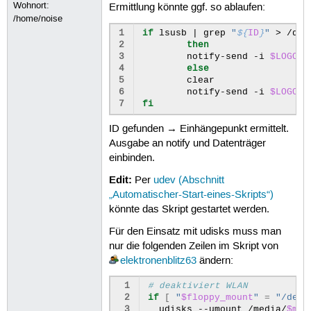
32
Wohnort:
Ermittlung könnte ggf. so ablaufen:
33
else
/home/noise
34
notify-send
-i
$LOGO
"
$TITLE
1
if
lsusb
|
grep
"
${
ID
}
"
>
/dev
35
pmount
--sync
--noatime
--t
2
then
36
fi
3
notify-send
-i
$LOGO
"
37
4
else
38
floppy_mount
=
"`mount -l | egr
5
39
6
notify-send
-i
$LOGO
"
40
if
[
"
$floppy_mount
"
=
"/dev/
7
fi
41
notify-send
-i
$LOGO
"
$TIT
42
else
ID gefunden → Einhängepunkt ermittelt.
43
notify-send
-i
$LOGO
"
$TI
Ausgabe an notify und Datenträger
44
fi
45
exit
einbinden.
Edit:
Per
udev (Abschnitt
„Automatischer-Start-eines-Skripts“)
könnte das Skript gestartet werden.
Für den Einsatz mit udisks muss man
nur die folgenden Zeilen im Skript von
elektronenblitz63
ändern:
 1
# deaktiviert WLAN
 2
if
[
"
$floppy_mount
"
=
"/dev/
 3
udisks
--umount
/media/
$mou