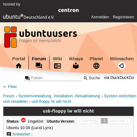
hosted by
Anmelden
Registrieren
Portal
Forum
Wiki
Ikhaya
Planet
Mitmachen
via DuckDuckGo
Filter
Forum
Systemverwaltung, Installation, Aktualisierung
System einrichten
und verwalten
usb-floppy lw will nicht
usb-floppy lw will nicht
Status:
« Vorherige
1
Nächste »
Ungelöst
|
Ubuntu-Version:
Ubuntu 10.04 (Lucid Lynx)
Antworten
|