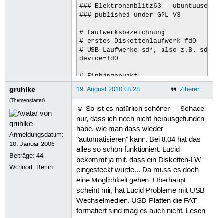
### Elektronenblitz63 - ubuntuusers.
### published under GPL V3

# Laufwerksbezeichnung

# erstes Diskettenlaufwerk fd0 

# USB-Laufwerke sd*, also z.B. sdb, 
device=fd0

# Einhängepunkt

mountpoint=Diskette

gruhlke
19. August 2010 08:28
Zitieren
(Themenstarter)
# libnotify settings

☺ So ist es natürlich schöner –- Schade
TITLE="Diskettenlaufwerk"

nur, dass ich noch nicht herausgefunden
WAIT="Lese Diskette. Einen Moment bi
habe, wie man dass wieder
MOUNT="Diskette eingebunden"

Anmeldungsdatum:
UNMOUNT="Diskette kann entfernt werd
"automatisieren" kann. Bei 8.04 hat das
10. Januar 2006
ERROR="keine Diskette im Laufwerk !"
alles so schön funktioniert. Lucid
Beiträge:
44
bekommt ja mit, dass ein Disketten-LW
# angezeigtes Logo/Icon

Wohnort: Berlin
eingesteckt wurde... Da muss es doch
LOGO=/usr/share/icons/gnome/scalable
eine Möglichkeit geben. Überhaupt
scheint mir, hat Lucid Probleme mit USB
# Abfrage Status Diskette geladen

floppy_mount="`mount -l | egrep  -wo
Wechselmedien. USB-Platten die FAT
formatiert sind mag es auch nicht. Lesen
# deaktiviert WLAN
