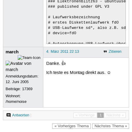
### Elektronenblitz63 - ubuntuusers.
### published under GPL V3

# Laufwerksbezeichnung

# erstes Diskettenlaufwerk fd0 

# USB-Laufwerke sd*, also z.B. sdb, 
# device=fd0

# Autoerkennung USB-Laufwerk über di
uuid="`ls -Al /dev/disk/by-uuid | aw
march
4. März 2011 22:13
Zitieren
 fdiscuuid="`echo $uuid  | egrep -o 
  device=disk/by-uuid/$fdiscuuid

Danke. 👍
# Einhängepunkt

Ich teste es Montag direkt aus. ☺
mountpoint=Diskette

Anmeldungsdatum:
12. Juni 2005
# libnotify settings

Beiträge:
17369
TITLE="Diskettenlaufwerk"

Wohnort:
WAIT="Lese Diskette. Einen Moment bi
/home/noise
MOUNT="Diskette eingebunden"

UNMOUNT="Diskette kann entfernt werd
ERROR="keine Diskette im Laufwerk !"
Antworten
|
« Vorherige
1
Nächste »
# angezeigtes Logo/Icon

« Vorheriges Thema
Nächstes Thema »
LOGO=/usr/share/icons/gnome/scalable