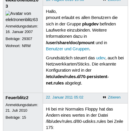
3
Hallo,
pmount erlaubt es allen Benutzern die
plugdev
sich in der Gruppe
befinden
Anmeldungsdatum:
Laufwerke einzubinden. Weitere
16. Januar 2007
Informationen dazu in
Beiträge:
29307
/user/share/doc/pmount
und in
Wohnort: NRW
Benutzer und Gruppen
.
Grundsätzlich steuert das
udev
, auch bei
Netzwerkkarten/Sticks. Die erkannte
Konfiguration wird in der
/etc/udev/rules.d/70-persistent-
net.rules
abgelegt.
Feuerblitz2
22. Januar 2011 05:02
Zitieren
Anmeldungsdatum:
Hi bei mir Normales Floppy hat das
21. Juli 2010
Ändern eines wertes in der Datei
Beiträge:
15
/lib/udev/rules.d/80-udisks.rules bei Zeile
175: