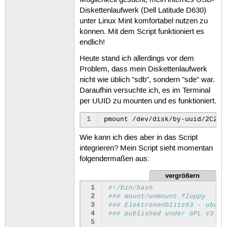
Möglichkeit gesucht, mein internes USB-
Diskettenlaufwerk (Dell Latitude D630)
unter Linux Mint komfortabel nutzen zu
können. Mit dem Script funktioniert es
endlich!
Heute stand ich allerdings vor dem
Problem, dass mein Diskettenlaufwerk
nicht wie üblich "sdb", sondern "sde" war.
Daraufhin versuchte ich, es im Terminal
per UUID zu mounten und es funktioniert.
1
pmount
/dev/disk/by-uuid/2C20-
Wie kann ich dies aber in das Script
integrieren? Mein Script sieht momentan
folgendermaßen aus:
vergrößern
 1
#!/bin/bash
 2
### mount/unmount floppy
 3
### Elektronenblitz63 - ubunt
 4
### published under GPL V3
 5