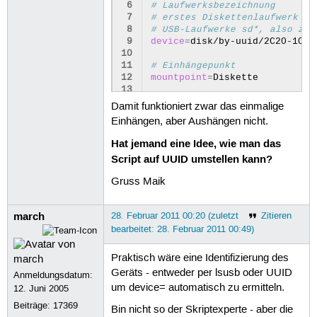
 6
# Laufwerksbezeichnung
 7
# erstes Diskettenlaufwerk fd
 8
# USB-Laufwerke sd*, also z.B
 9
device
=
disk/by-uuid/2C20-10F4

10
11
# Einhängepunkt
12
mountpoint
=
Diskette

13
14
# libnotify settings
Damit funktioniert zwar das einmalige
15
TITLE
=
"Diskettenlaufwerk"
Einhängen, aber Aushängen nicht.
16
WAIT
=
"Lese Diskette. Einen Mo
17
MOUNT
=
"Diskette eingebunden"
Hat jemand eine Idee, wie man das
18
UNMOUNT
=
"Diskette kann entfer
Script auf UUID umstellen kann?
19
ERROR
=
"keine Diskette im Lauf
20
Gruss Maik
21
# angezeigtes Logo/Icon
22
LOGO
=
/usr/share/icons/gnome/4
23
march
28. Februar 2011 00:20 (zuletzt
Zitieren
24
# Abfrage Status Diskette gel
bearbeitet: 28. Februar 2011 00:49)
25
floppy_mount
=
"`mount -l | egr
26
Praktisch wäre eine Identifizierung des
27
# Diskette aushängen
28
if
[
"
$floppy_mount
"
=
"/dev/
Geräts - entweder per lsusb oder UUID
Anmeldungsdatum:
29
pumount
/media/
$mountpoint
um device= automatisch zu ermitteln.
12. Juni 2005
30
notify-send
-i
$LOGO
"
$TI
Beiträge:
17369
31
exit
Bin nicht so der Skriptexperte - aber die