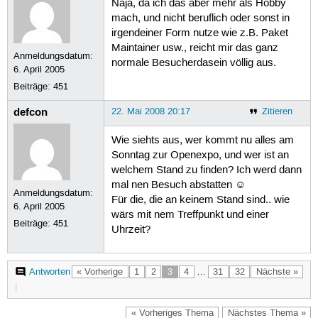
Naja, da ich das aber mehr als Hobby
mach, und nicht beruflich oder sonst in
irgendeiner Form nutze wie z.B. Paket
Maintainer usw., reicht mir das ganz
Anmeldungsdatum:
normale Besucherdasein völlig aus.
6. April 2005
Beiträge:
451
defcon
22. Mai 2008 20:17
Zitieren
Wie siehts aus, wer kommt nu alles am
Sonntag zur Openexpo, und wer ist an
welchem Stand zu finden? Ich werd dann
mal nen Besuch abstatten ☺
Anmeldungsdatum:
Für die, die an keinem Stand sind.. wie
6. April 2005
wärs mit nem Treffpunkt und einer
Beiträge:
451
Uhrzeit?
Antworten
« Vorherige
1
2
3
4
…
31
32
Nächste »
|
« Vorheriges Thema
Nächstes Thema »