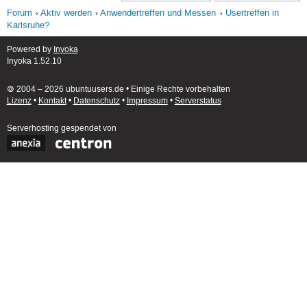
Forum
Aktiv werden
Anwendertreffen und Messen
Usertreffen in
Karlsruhe?
Powered by
Inyoka
Inyoka 1.52.10
🄯 2004 – 2026 ubuntuusers.de • Einige Rechte vorbehalten
Lizenz
•
Kontakt
•
Datenschutz
•
Impressum
•
Serverstatus
Serverhosting
gespendet von