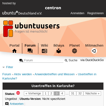
hosted by
Anmelden
Registrieren
Portal
Forum
Wiki
Ikhaya
Planet
Mitmachen
via DuckDuckGo
Filter
Forum
Aktiv werden
Anwendertreffen und Messen
Usertreffen in
Karlsruhe?
Usertreffen in Karlsruhe?
Status:
« Vorherige
1
2
3
4
…
31
32
Nächste »
Ungelöst
|
Ubuntu-Version:
Nicht spezifiziert
Antworten
|