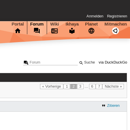
Anmelden
Registrieren
Portal
Forum
Wiki
Ikhaya
Planet
Mitmachen
via DuckDuckGo
« Vorherige
1
2
3
…
6
7
Nächste »
Zitieren