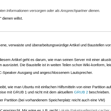
en Informationen versorgen oder als Ansprechpartner dienen.
 dienen willst.
sene, verwaiste und überarbeitungswürdige Artikel und Baustellen vors
 diesem Artikel geht es darum, wie man seinen Server mit einer aku
ausrüstet. Die Baustelle ist in weiten Teilen schon Wiki-konform, leid
C-Speaker-Ausgang und angeschlossenem Lautsprecher.
reibt, wie man Ubuntu mit einfachen Hilfsmitteln von einer Partition 
sweise mit GRUB 1 und nicht mit dem aktuellem
GRUB 2
beschrieben.
eier Partition (bei vorhandenem Speicherplatz reicht auch eine VM)
e" erwünscht. Mir wäre es z.B. recht
Lokale Paketquellen/apt-cacher