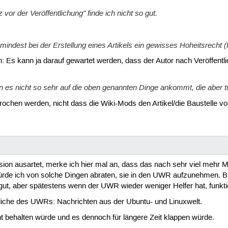
 vor der Veröffentlichung" finde ich nicht so gut.
indest bei der Erstellung eines Artikels ein gewisses Hoheitsrecht (f
n: Es kann ja darauf gewartet werden, dass der Autor nach Veröffentl
nen es nicht so sehr auf die oben genannten Dinge ankommt, die aber t
rochen werden, nicht dass die Wiki-Mods den Artikel/die Baustelle vo
sion ausartet, merke ich hier mal an, dass das nach sehr viel mehr M
de ich von solche Dingen abraten, sie in den UWR aufzunehmen. Bis 
v gut, aber spätestens wenn der UWR wieder weniger Helfer hat, funkt
tliche des UWRs: Nachrichten aus der Ubuntu- und Linuxwelt.
ht behalten würde und es dennoch für längere Zeit klappen würde.