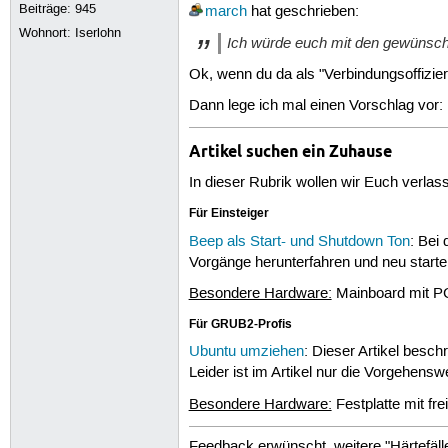
Beiträge:
945
march
hat geschrieben:
Wohnort: Iserlohn
Ich würde euch mit den gewünscht
Ok, wenn du da als "Verbindungsoffizier"
Dann lege ich mal einen Vorschlag vor:
Artikel suchen ein Zuhause
In dieser Rubrik wollen wir Euch verlas
Für Einsteiger
Beep als Start- und Shutdown Ton
: Bei
Vorgänge herunterfahren und neu starten 
Besondere Hardware:
Mainboard mit P
Für GRUB2-Profis
Ubuntu umziehen
: Dieser Artikel besch
Leider ist im Artikel nur die Vorgehen
Besondere Hardware:
Festplatte mit fr
Feedback erwünscht, weitere "Härtefäll