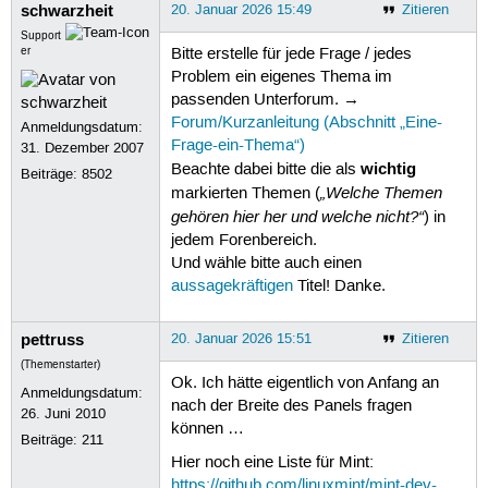
schwarzheit
20. Januar 2026 15:49
Zitieren
Support
er
Bitte erstelle für jede Frage / jedes
Problem ein eigenes Thema im
passenden Unterforum. →
Forum/Kurzanleitung (Abschnitt „Eine-
Anmeldungsdatum:
Frage-ein-Thema“)
31. Dezember 2007
wichtig
Beachte dabei bitte die als
Beiträge:
8502
„Welche Themen
markierten Themen (
gehören hier her und welche nicht?“
) in
jedem Forenbereich.
Und wähle bitte auch einen
aussagekräftigen
Titel! Danke.
pettruss
20. Januar 2026 15:51
Zitieren
(Themenstarter)
Ok. Ich hätte eigentlich von Anfang an
Anmeldungsdatum:
nach der Breite des Panels fragen
26. Juni 2010
können …
Beiträge:
211
Hier noch eine Liste für Mint:
https://github.com/linuxmint/mint-dev-