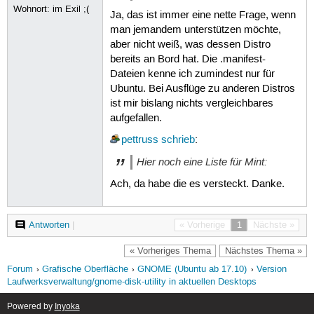
Wohnort: im Exil ;(
Ja, das ist immer eine nette Frage, wenn
man jemandem unterstützen möchte,
aber nicht weiß, was dessen Distro
bereits an Bord hat. Die .manifest-
Dateien kenne ich zumindest nur für
Ubuntu. Bei Ausflüge zu anderen Distros
ist mir bislang nichts vergleichbares
aufgefallen.
pettruss
schrieb
:
Hier noch eine Liste für Mint:
Ach, da habe die es versteckt. Danke.
Antworten
|
« Vorherige
1
Nächste »
« Vorheriges Thema
Nächstes Thema »
Forum
Grafische Oberfläche
GNOME (Ubuntu ab 17.10)
Version
Laufwerksverwaltung/gnome-disk-utility in aktuellen Desktops
Powered by
Inyoka