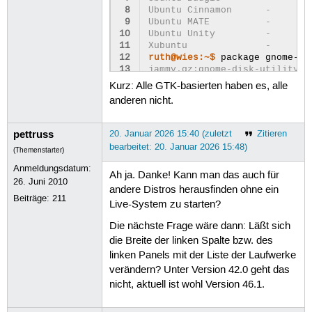
 8
Ubuntu Cinnamon      -      j
 9
Ubuntu MATE          -      j
10
Ubuntu Unity         -      j
11
Xubuntu              -      j
12
ruth@wies:~$ 
package
13
jammy.gz:gnome-disk-utility (
14
noble.gz:gnome-disk-utility (
Kurz: Alle GTK-basierten haben es, alle
15
questing.gz:gnome-disk-utilit
anderen nicht.
16
resolute.gz:gnome-disk-utilit
17
ruth@wies:~$ 
pettruss
20. Januar 2026 15:40 (zuletzt
Zitieren
bearbeitet: 20. Januar 2026 15:48)
(Themenstarter)
Anmeldungsdatum:
Ah ja. Danke! Kann man das auch für
26. Juni 2010
andere Distros herausfinden ohne ein
Beiträge:
211
Live-System zu starten?
Die nächste Frage wäre dann: Läßt sich
die Breite der linken Spalte bzw. des
linken Panels mit der Liste der Laufwerke
verändern? Unter Version 42.0 geht das
nicht, aktuell ist wohl Version 46.1.