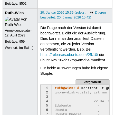
Beiträge:
8502
Ruth-Wies
20. Januar 2026 15:39 (zuletzt
Zitieren
bearbeitet: 20. Januar 2026 15:42)
Die Frage nach der Version ist damit
Anmeldungsdatum:
beantwortet. Bleibt die der Auslieferung.
12. April 2023
Dies kann man den .manifest-Dateien
Beiträge:
959
entnehmen, die zu jeder Version
Wohnort: im Exil ;(
veröffentlicht werden. Bsp. Bei
https://releases.ubuntu.com/25.10/
die
ubuntu-25.10-desktop-amd64.manifest
Für beide Auswertungen habe ich eigene
Skripte:
vergrößern
 1
ruth@wies:~$ 
manifest
-t
 2
gnome-disk-utility ist nur Be
 3
 4
                   22.04  24.
 5
Edubuntu             -      j
 6
Ubuntu               j      j
 7
Ubuntu Budgie        -      j