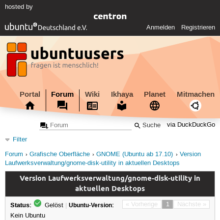
hosted by
Anmelden
Registrieren
Portal
Forum
Wiki
Ikhaya
Planet
Mitmachen
via DuckDuckGo
Filter
Forum
Grafische Oberfläche
GNOME (Ubuntu ab 17.10)
Version
Laufwerksverwaltung/gnome-disk-utility in aktuellen Desktops
Version Laufwerksverwaltung/gnome-disk-utility in
aktuellen Desktops
Status:
« Vorherige
1
Nächste »
Gelöst
|
Ubuntu-Version:
Kein Ubuntu