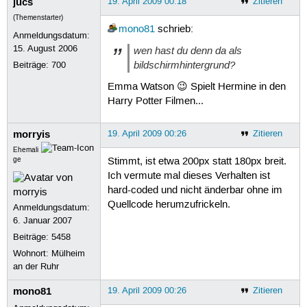
jucs
19. April 2009 00:18
Zitieren
(Themenstarter)
mono81
schrieb:
Anmeldungsdatum:
15. August 2006
wen hast du denn da als
bildschirmhintergrund?
Beiträge:
700
Emma Watson 😉 Spielt Hermine in den
Harry Potter Filmen...
morryis
19. April 2009 00:26
Zitieren
Ehemali
ge
Stimmt, ist etwa 200px statt 180px breit.
Ich vermute mal dieses Verhalten ist
hard-coded und nicht änderbar ohne im
Quellcode herumzufrickeln.
Anmeldungsdatum:
6. Januar 2007
Beiträge:
5458
Wohnort: Mülheim
an der Ruhr
mono81
19. April 2009 00:26
Zitieren