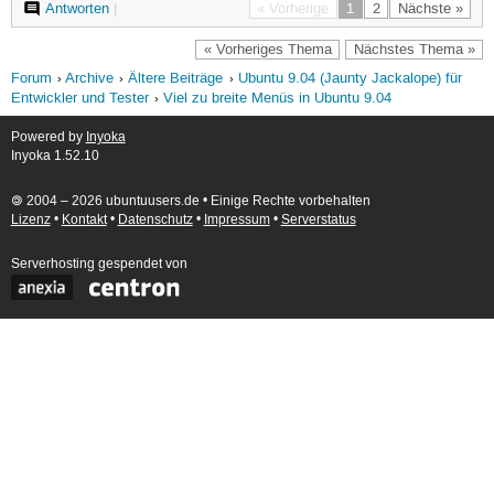
Antworten
|
« Vorherige
1
2
Nächste »
« Vorheriges Thema
Nächstes Thema »
Forum
Archive
Ältere Beiträge
Ubuntu 9.04 (Jaunty Jackalope) für
Entwickler und Tester
Viel zu breite Menüs in Ubuntu 9.04
Powered by
Inyoka
Inyoka 1.52.10
🄯 2004 – 2026 ubuntuusers.de • Einige Rechte vorbehalten
Lizenz
•
Kontakt
•
Datenschutz
•
Impressum
•
Serverstatus
Serverhosting
gespendet von