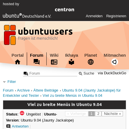
hosted by
Anmelden
Registrieren
Portal
Forum
Wiki
Ikhaya
Planet
Mitmachen
via DuckDuckGo
Filter
Forum
Archive
Ältere Beiträge
Ubuntu 9.04 (Jaunty Jackalope) für
Entwickler und Tester
Viel zu breite Menüs in Ubuntu 9.04
Viel zu breite Menüs in Ubuntu 9.04
Status:
« Vorherige
1
2
Nächste »
Ungelöst
|
Ubuntu-
Version:
Ubuntu 9.04 (Jaunty Jackalope)
Antworten
|