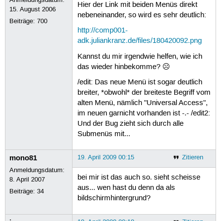
Hier der Link mit beiden Menüs direkt
15. August 2006
nebeneinander, so wird es sehr deutlich:
Beiträge:
700
http://comp001-
adk.juliankranz.de/files/180420092.png
Kannst du mir irgendwie helfen, wie ich
das wieder hinbekomme? ☹
/edit: Das neue Menü ist sogar deutlich
breiter, *obwohl* der breiteste Begriff vom
alten Menü, nämlich "Universal Access",
im neuen garnicht vorhanden ist -.- /edit2:
Und der Bug zieht sich durch alle
Submenüs mit...
mono81
19. April 2009 00:15
Zitieren
Anmeldungsdatum:
bei mir ist das auch so. sieht scheisse
8. April 2007
aus... wen hast du denn da als
Beiträge:
34
bildschirmhintergrund?