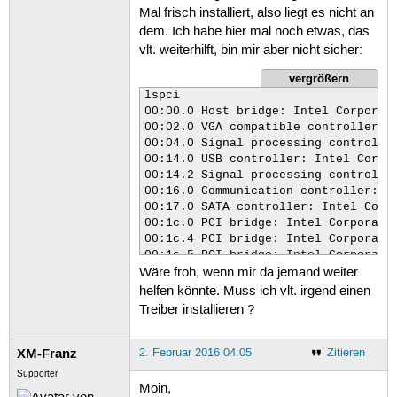
Mal frisch installiert, also liegt es nicht an
dem. Ich habe hier mal noch etwas, das
vlt. weiterhilft, bin mir aber nicht sicher:
vergrößern
lspci

00:00.0 Host bridge: Intel Corporati
00:02.0 VGA compatible controller: I
00:04.0 Signal processing controller
00:14.0 USB controller: Intel Corpor
00:14.2 Signal processing controller
00:16.0 Communication controller: In
00:17.0 SATA controller: Intel Corpo
00:1c.0 PCI bridge: Intel Corporatio
00:1c.4 PCI bridge: Intel Corporatio
00:1c.5 PCI bridge: Intel Corporatio
Wäre froh, wenn mir da jemand weiter
00:1f.0 ISA bridge: Intel Corporatio
00:1f.2 Memory controller: Intel Cor
helfen könnte. Muss ich vlt. irgend einen
00:1f.3 Audio device: Intel Corporat
Treiber installieren ?
00:1f.4 SMBus: Intel Corporation Dev
01:00.0 Display controller: Advance
XM-Franz
02:00.0 Ethernet controller: Realte
2. Februar 2016 04:05
Zitieren
03:00.0 Network controller: Realtek
Supporter
Moin,