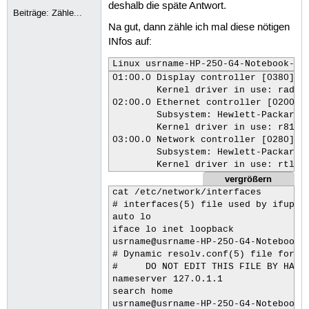
deshalb die späte Antwort.
Beiträge:
Zähle...
Na gut, dann zähle ich mal diese nötigen
INfos auf:
Linux usrname-HP-250-G4-Notebook-PC
01:00.0 Display controller [0380]: 
	Kernel driver in use: radeon

02:00.0 Ethernet controller [0200]:
	Subsystem: Hewlett-Packard Company Device [103c:8136]

	Kernel driver in use: r8169

03:00.0 Network controller [0280]: 
	Subsystem: Hewlett-Packard Company Device [103c:804c]

	Kernel driver in use: rtl87
vergrößern
cat /etc/network/interfaces

# interfaces(5) file used by ifup(8)
auto lo

iface lo inet loopback

usrname@usrname-HP-250-G4-Notebook-P
# Dynamic resolv.conf(5) file for gl
#     DO NOT EDIT THIS FILE BY HAND 
nameserver 127.0.1.1

search home

usrname@usrname-HP-250-G4-Notebook-P