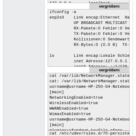
127.0.0.1	localhost

vergrößern
127.0.1.1	usrname-HP-250-G4-Notebook-PC

ifconfig -a

enp2s0    Link encap:Ethernet  Hardw
# The following lines are desirable 
          UP BROADCAST MULTICAST  MT
::1     ip6-localhost ip6-loopback

          RX-Pakete:0 Fehler:0 Verlo
fe00::0 ip6-localnet

          TX-Pakete:0 Fehler:0 Verlo
ff00::0 ip6-mcastprefix

          Kollisionen:0 Sendewartesc
ff02::1 ip6-allnodes

          RX-Bytes:0 (0.0 B)  TX-Byt
ff02::2 ip6-allrouters
lo        Link encap:Lokale Schleife
          inet Adresse:127.0.0.1  Ma
          inet6-Adresse: ::1/128 Gül
vergrößern
          UP LOOPBACK RUNNING  MTU:6
cat /var/lib/NetworkManager.state

          RX-Pakete:1138 Fehler:0 Ve
cat: /var/lib/NetworkManager.state: 
          TX-Pakete:1138 Fehler:0 Ve
usrname@usrname-HP-250-G4-Notebook-P
          Kollisionen:0 Sendewartesc
[main]

          RX-Bytes:106631 (106.6 KB)
NetworkingEnabled=true

WirelessEnabled=true

wlp3s0    Link encap:Ethernet  Hardw
WWANEnabled=true

          inet Adresse:192.168.1.115
WimaxEnabled=true

          inet6-Adresse: fe80::aaa7:
usrname@usrname-HP-250-G4-Notebook-P
          inet6-Adresse: 2a02:120b:2
[main]

          inet6-Adresse: 2a02:120b:2
plugins=ifupdown,keyfile,ofono

          UP BROADCAST RUNNING MULTI
cat /etc/udev/rules.d/70-persistent-
dns=dnsmasq
