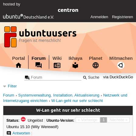
hosted by
Anmelden
Registrieren
Portal
Forum
Wiki
Ikhaya
Planet
Mitmachen
via DuckDuckGo
Filter
Forum
Systemverwaltung, Installation, Aktualisierung
Netzwerk und
Internetzugang einrichten
W-Lan geht nur sehr schlecht
W-Lan geht nur sehr schlecht
Status:
« Vorherige
1
Nächste »
Ungelöst
|
Ubuntu-Version:
Ubuntu 15.10 (Wily Werewolf)
Antworten
|