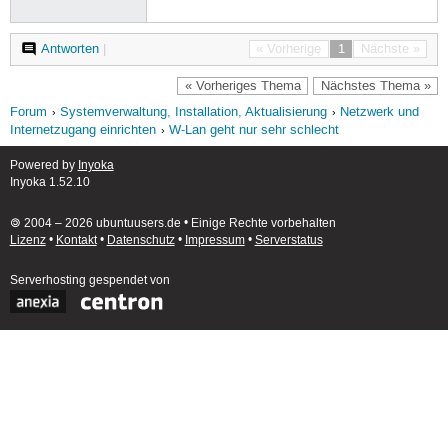
Antworten
|
« Vorherige
1
Nächste »
« Vorheriges Thema
Nächstes Thema »
Forum
Systemverwaltung, Installation, Aktualisierung
Netzwerk und
Internetzugang einrichten
W-Lan geht nur sehr schlecht
Powered by
Inyoka
Inyoka 1.52.10
🄯 2004 – 2026 ubuntuusers.de • Einige Rechte vorbehalten
Lizenz
•
Kontakt
•
Datenschutz
•
Impressum
•
Serverstatus
Serverhosting
gespendet von