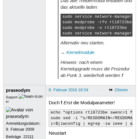
Das alte Treibermodul entladen und
parport_pc             32768  0

das aktuelle laden:
ppdev                  20480  0

lp                     20480  0

sudo service network-manager st
parport                49152  3 lp,p
sudo modprobe -rfv rtl8723be

autofs4                40960  2

sudo modprobe -v rtl8723be

amdkfd                122880  1

sudo service network-manager s
amd_iommu_v2           20480  1 amdk
Alternativ neu starten.
radeon               1519616  1

i915                 1130496  4

→
Kernelmodule
psmouse               126976  0

ttm                    94208  1 rade
Hinweis: nach einem
i2c_algo_bit           16384  2 i915
Kernelupgrade muss die Prozedur
drm_kms_helper        126976  2 i915
ab Punk 3. wiederholt werden ❗
r8169                  81920  0

drm                   356352  8 ttm,
mii                    16384  1 r816
praseodym
8. Februar 2016 18:54
Zitieren
ahci                   36864  1

Support
libahci                32768  1 ahci
Erst
er
Doch ❗
die Modulparameter!
wmi                    20480  1 hp_w
video                  36864  1 i915
echo "options rtl8723be swenc=1 fwlp
pinctrl_sunrisepoint    28672  0

sudo sed -i "s/REGDOMAIN=/REGDOMAIN=
i2c_hid                20480  0

Anmeldungsdatum:
i=$(iwconfig | egrep -iw ieee | awk
pinctrl_intel          20480  1 pinc
9. Februar 2009
Neustart
hid                   118784  1 i2c_
Beiträge:
22111
usrname@usrname-HP-250-G4-Notebook-P