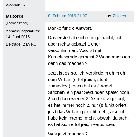
Wohnort: ~
Der Befehl »islist« wurde nicht gefu
 Befehl »iwlist« aus dem Paket »wire
Mutorcs
8. Februar 2016 21:07
Zitieren
 Befehl »pslist« aus dem Paket »psli
islist: Befehl nicht gefunden.

(Themenstarter)
ub
Danke für die Antwort.
Anmeldungsdatum:
14. Juni 2015
Das erste habe ich nun gemacht, hat
aber nichts gebracht, eher
Beiträge:
Zähle...
verschlimmert. Was ist mit
Kernelupgrade gemeint ? Wann muss ich
denn das machen ?
Jetzt ist es so. Ich Verbinde mich mich
dem W-Lan (erfolgreich, steht
zumindest), dann hat es 4 von 4
Strichen, ein paar Sekunden später noch
3 und dann wieder 2. Also kurz gesagt,
es hat immer noch 2, nur (!) funktioniert
jetzt das W-Lan garnicht mehr, also ich
habe kein Internet mehr, obwohl da steht,
es hat sich erfolgreich verbunden.
Was jetzt machen ?