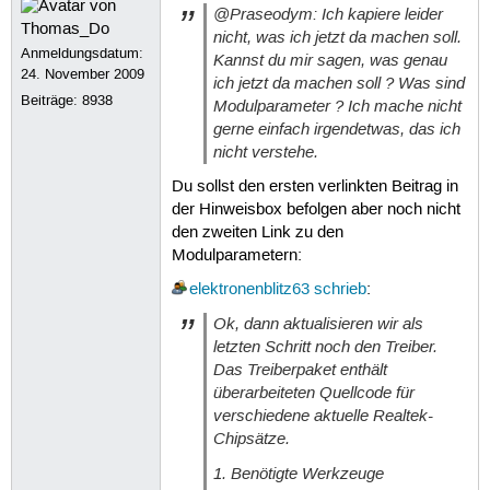
@Praseodym: Ich kapiere leider
snd_hda_core           65536  5 snd
snd_hwdep              16384  1 snd_
nicht, was ich jetzt da machen soll.
crc32_pclmul           16384  0

Anmeldungsdatum:
Kannst du mir sagen, was genau
ghash_clmulni_intel    16384  0

24. November 2009
ich jetzt da machen soll ? Was sind
snd_pcm               102400  4 snd_
Beiträge:
8938
Modulparameter ? Ich mache nicht
arc4                   16384  2

gerne einfach irgendetwas, das ich
aesni_intel           167936  2

nicht verstehe.
aes_x86_64             20480  1 aesn
lrw                    16384  1 aesn
Du sollst den ersten verlinkten Beitrag in
gf128mul               16384  1 lrw

der Hinweisbox befolgen aber noch nicht
snd_seq_midi           16384  0

glue_helper            16384  1 aesn
den zweiten Link zu den
snd_seq_midi_event     16384  1 snd_
Modulparametern:
ablk_helper            16384  1 aesn
elektronenblitz63
schrieb
:
cryptd                 20480  3 ghas
snd_rawmidi            32768  1 snd_
Ok, dann aktualisieren wir als
rtl8723be              86016  0

letzten Schritt noch den Treiber.
snd_seq                69632  2 snd_
Das Treiberpaket enthält
btcoexist              53248  1 rtl8
rtl8723_common         24576  1 rtl8
überarbeiteten Quellcode für
snd_seq_device         16384  3 snd_
verschiedene aktuelle Realtek-
rtl_pci                28672  1 rtl8
Chipsätze.
snd_timer              32768  2 snd_
rtlwifi                77824  2 rtl_
1. Benötigte Werkzeuge
btusb                  45056  0
