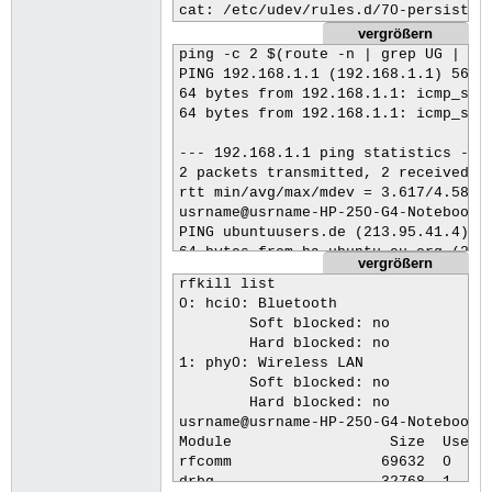
          RX-Pakete:10461 Fehler:0 V
cat: /etc/udev/rules.d/70-persisten
          TX-Pakete:7695 Fehler:0 Ve
vergrößern
[ifupdown]

          Kollisionen:0 Sendewartesc
ping -c 2 $(route -n | grep UG | awk
managed=false
          RX-Bytes:9319703 (9.3 MB) 
PING 192.168.1.1 (192.168.1.1) 56(84
64 bytes from 192.168.1.1: icmp_seq=
usrname@usrname-HP-250-G4-Notebook-P
64 bytes from 192.168.1.1: icmp_seq=
enp2s0    no wireless extensions.

--- 192.168.1.1 ping statistics ---

lo        no wireless extensions.

2 packets transmitted, 2 received, 0
rtt min/avg/max/mdev = 3.617/4.589/5
wlp3s0    IEEE 802.11bgn  ESSID:"xxx
usrname@usrname-HP-250-G4-Notebook-P
          Mode:Managed  Frequency:2.
PING ubuntuusers.de (213.95.41.4) 56
          Bit Rate=7.2 Mb/s   Tx-Pow
64 bytes from ha.ubuntu-eu.org (213.
vergrößern
          Retry short limit:7   RTS 
64 bytes from ha.ubuntu-eu.org (213.
          Power Management:off

rfkill list

          Link Quality=46/70  Signal
0: hci0: Bluetooth

--- ubuntuusers.de ping statistics -
          Rx invalid nwid:0  Rx inva
	Soft blocked: no

2 packets transmitted, 2 received, 0
          Tx excessive retries:0  In
	Hard blocked: no

rtt min/avg/max/mdev = 34.368/34.521
1: phy0: Wireless LAN

usrname@usrname-HP-250-G4-Notebook-P
usrname@usrname-HP-250-G4-Notebook-P
	Soft blocked: no

PING 213.95.41.4 (213.95.41.4) 56(84
Kernel-IP-Routentabelle

	Hard blocked: no

64 bytes from 213.95.41.4: icmp_seq=
Ziel            Router          Genm
usrname@usrname-HP-250-G4-Notebook-P
64 bytes from 213.95.41.4: icmp_seq=
0.0.0.0         192.168.1.1     0.0.
Module                  Size  Used b
169.254.0.0     0.0.0.0         255.
rfcomm                 69632  0

--- 213.95.41.4 ping statistics ---

192.168.1.0     0.0.0.0         255.
drbg                   32768  1

2 packets transmitted, 2 received, 0