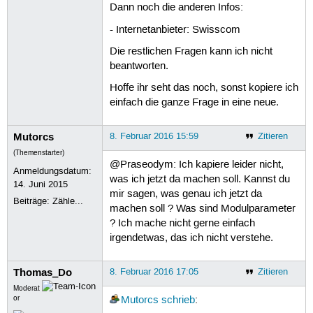
usrname@usrname-HP-250-G4-Notebook-P
Dann noch die anderen Infos:
ansi_cprng             16384  0

rtt min/avg/max/mdev = 34.006/50.22
? (192.168.1.1) auf e8:74:e6:04:f6:6
ctr                    16384  1

- Internetanbieter: Swisscom
Einträge: 1   Ignoriert: 0   Gefunde
ccm                    20480  1

usrname@usrname-HP-250-G4-Notebook-P
bnep                   20480  2

Die restlichen Fragen kann ich nicht
192.168.1.1 dev wlp3s0 lladdr e8:74:
uvcvideo               90112  0

beantworten.
fe80::ea74:e6ff:fe04:f663 dev wlp3s
videobuf2_vmalloc      16384  1 uvcv
videobuf2_memops       16384  1 vide
Hoffe ihr seht das noch, sonst kopiere ich
videobuf2_core         49152  1 uvcv
einfach die ganze Frage in eine neue.
v4l2_common            16384  1 vide
videodev              172032  3 uvcv
media                  24576  2 uvcv
Mutorcs
8. Februar 2016 15:59
Zitieren
joydev                 20480  0

(Themenstarter)
hp_wmi                 16384  0

@Praseodym: Ich kapiere leider nicht,
sparse_keymap          16384  1 hp_w
Anmeldungsdatum:
was ich jetzt da machen soll. Kannst du
intel_rapl             20480  0

14. Juni 2015
mir sagen, was genau ich jetzt da
x86_pkg_temp_thermal    16384  0

Beiträge:
Zähle...
machen soll ? Was sind Modulparameter
intel_powerclamp       16384  0

coretemp               16384  0

? Ich mache nicht gerne einfach
snd_hda_codec_hdmi     49152  1

irgendetwas, das ich nicht verstehe.
snd_hda_codec_realtek    86016  1

snd_hda_codec_generic    77824  1 sn
Thomas_Do
kvm                   512000  0

8. Februar 2016 17:05
Zitieren
snd_hda_intel          36864  3

Moderat
snd_hda_codec         135168  4 snd_
or
Mutorcs
schrieb
:
crct10dif_pclmul       16384  0
