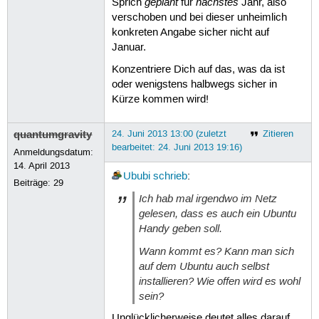
geplant
nächstes
Sprich
für
Jahr, also
verschoben und bei dieser unheimlich
konkreten Angabe sicher nicht auf
Januar.
Konzentriere Dich auf das, was da ist
oder wenigstens halbwegs sicher in
Kürze kommen wird!
quantumgravity
24. Juni 2013 13:00 (zuletzt
Zitieren
bearbeitet: 24. Juni 2013 19:16)
Anmeldungsdatum:
14. April 2013
Ububi
schrieb
:
Beiträge:
29
Ich hab mal irgendwo im Netz
gelesen, dass es auch ein Ubuntu
Handy geben soll.
Wann kommt es? Kann man sich
auf dem Ubuntu auch selbst
installieren? Wie offen wird es wohl
sein?
Unglücklicherweise deutet alles darauf