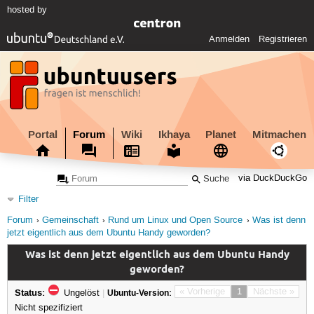
hosted by
Anmelden
Registrieren
Portal
Forum
Wiki
Ikhaya
Planet
Mitmachen
via DuckDuckGo
Filter
Forum
Gemeinschaft
Rund um Linux und Open Source
Was ist denn
jetzt eigentlich aus dem Ubuntu Handy geworden?
Was ist denn jetzt eigentlich aus dem Ubuntu Handy
geworden?
Status:
« Vorherige
1
Nächste »
Ungelöst
|
Ubuntu-Version:
Nicht spezifiziert