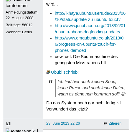
wird...
Anmeldungsdatum:
http://ikhaya.ubuntuusers.de/2013/06
22. August 2008
/10/statusupdate-zu-ubuntu-touch/
Beiträge:
56012
http://www.jonobacon.org/2013/06/01
/ubuntu-phone-dogfooding-update/
Wohnort: Berlin
http://www.omgubuntu.co.uk/2013/0
6/progress-on-ubuntu-touch-for-
phones-demoed
usw. usf. Die Suchmaschine des
geringsten Misstrauens hilft.
Ububi
schrieb
:
Ich find hier auch keinen Shop,
keine Preise und auch keine Daten,
wann es denn nun kommen soll! ☹
Da das System noch gar nicht fertig ist:
Verwundert das jetzt?
k1l
23. Juni 2013 22:26
Zitieren