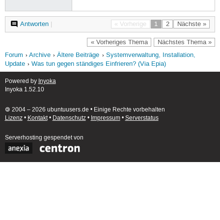
Antworten
|
« Vorherige
1
2
Nächste »
« Vorheriges Thema
Nächstes Thema »
Forum
Archive
Ältere Beiträge
Systemverwaltung, Installation,
Update
Was tun gegen ständiges Einfrieren? (Via Epia)
Powered by
Inyoka
Inyoka 1.52.10
🄯 2004 – 2026 ubuntuusers.de • Einige Rechte vorbehalten
Lizenz
•
Kontakt
•
Datenschutz
•
Impressum
•
Serverstatus
Serverhosting
gespendet von