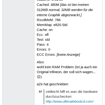
[das ist bei meinen
Cached: 480M
512MB normal, 32MB werden für die
interne Graphik abgezwackt.]
RsvdMeM: 76K
MemMap: e820-Std
Cache: on
Ecc: off
Test: std
Pass: 4
Errors: 0
[keine Anzeige]
ECC Errors:
Also:
wohl kein RAM Problem (Ist ja auch ein
Original Infineon, der soll sich wagen...
😉)
aZe hat geschrieben:
vielleicht hilft es was die hardware
durchzuchecken:
http://www.ultimatebootcd.com/