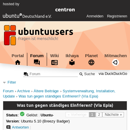
hosted by
Anmelden
Registrieren
Portal
Forum
Wiki
Ikhaya
Planet
Mitmachen
via DuckDuckGo
Filter
Forum
Archive
Ältere Beiträge
Systemverwaltung, Installation,
Update
Was tun gegen ständiges Einfrieren? (Via Epia)
Was tun gegen ständiges Einfrieren? (Via Epia)
Status:
« Vorherige
1
2
Nächste »
Gelöst
|
Ubuntu-
Version:
Ubuntu 5.10 (Breezy Badger)
Antworten
|