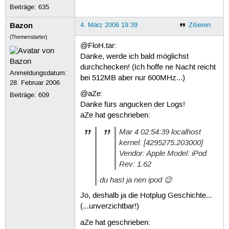
Beiträge:
635
Bazon
4. März 2006 19:39
Zitieren
(Themenstarter)
@FloH.tar:
Danke, werde ich bald möglichst
durchchecken! (Ich hoffe ne Nacht reicht
Anmeldungsdatum:
bei 512MB aber nur 600MHz...)
28. Februar 2006
@aZe:
Beiträge:
609
Danke fürs angucken der Logs!
aZe hat geschrieben:
Mar 4 02:54:39 localhost
kernel: [4295275.203000]
Vendor: Apple Model: iPod
Rev: 1.62
du hast ja nen ipod 😉
Jo, deshalb ja die Hotplug Geschichte...
(...unverzichtbar!)
aZe hat geschrieben: