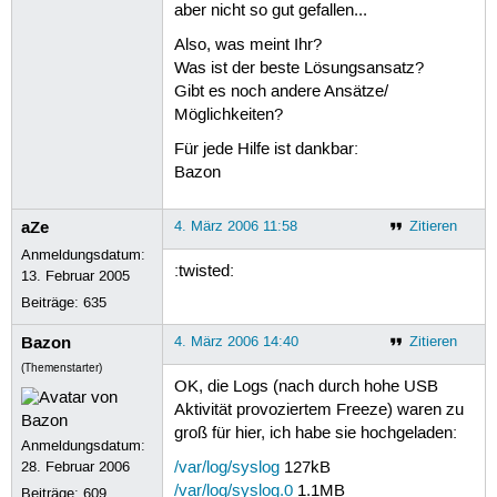
aber nicht so gut gefallen...
Also, was meint Ihr?
Was ist der beste Lösungsansatz?
Gibt es noch andere Ansätze/
Möglichkeiten?
Für jede Hilfe ist dankbar:
Bazon
aZe
4. März 2006 11:58
Zitieren
Anmeldungsdatum:
:twisted:
13. Februar 2005
Beiträge:
635
Bazon
4. März 2006 14:40
Zitieren
(Themenstarter)
OK, die Logs (nach durch hohe USB
Aktivität provoziertem Freeze) waren zu
groß für hier, ich habe sie hochgeladen:
Anmeldungsdatum:
28. Februar 2006
/var/log/syslog
127kB
/var/log/syslog.0
1.1MB
Beiträge:
609