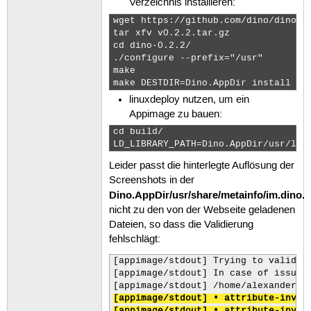
Verzeichnis installieren:
wget https://github.com/dino/dino/ar
tar xfv v0.2.2.tar.gz 

cd dino-0.2.2/

./configure --prefix="/usr"

make

make DESTDIR=Dino.AppDir install  #
linuxdeploy nutzen, um ein
Appimage zu bauen:
cd build/

LD_LIBRARY_PATH=Dino.AppDir/usr/lib
Leider passt die hinterlegte Auflösung der
Screenshots in der
Dino.AppDir/usr/share/metainfo/im.dino.
nicht zu den von der Webseite geladenen
Dateien, so dass die Validierung
fehlschlägt:
[appimage/stdout] Trying to validate
[appimage/stdout] In case of issues,
[appimage/stdout] • attribute-inval