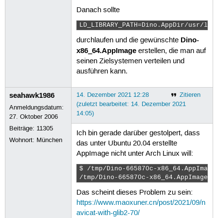
14
Danach sollte
15
-      <image height="900" wi
16
+      <image height="1188" w
LD_LIBRARY_PATH=Dino.AppDir/usr/lib
17
Dino-
durchlaufen und die gewünschte
18
19
x86_64.AppImage
erstellen, die man auf
seinen Zielsystemen verteilen und
ausführen kann.
seahawk1986
14. Dezember 2021 12:28
Zitieren
(zuletzt bearbeitet: 14. Dezember 2021
Anmeldungsdatum:
14:05)
27. Oktober 2006
Beiträge:
11305
Ich bin gerade darüber gestolpert, dass
Wohnort: München
das unter Ubuntu 20.04 erstellte
AppImage nicht unter Arch Linux will:
$ /tmp/Dino-665870c-x86_64.AppImage 
/tmp/Dino-665870c-x86_64.AppImage: 
Das scheint dieses Problem zu sein:
https://www.maoxuner.cn/post/2021/09/n
avicat-with-glib2-70/