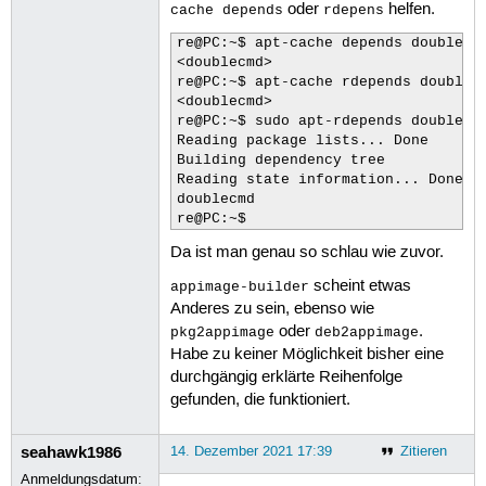
oder
helfen.
cache depends
rdepens
re@PC:~$ apt-cache depends doublecmd
<doublecmd>

re@PC:~$ apt-cache rdepends doublecm
<doublecmd>

re@PC:~$ sudo apt-rdepends doublecmd
Reading package lists... Done

Building dependency tree       

Reading state information... Done

doublecmd

re@PC:~$ 
Da ist man genau so schlau wie zuvor.
scheint etwas
appimage-builder
Anderes zu sein, ebenso wie
oder
.
pkg2appimage
deb2appimage
Habe zu keiner Möglichkeit bisher eine
durchgängig erklärte Reihenfolge
gefunden, die funktioniert.
seahawk1986
14. Dezember 2021 17:39
Zitieren
Anmeldungsdatum: