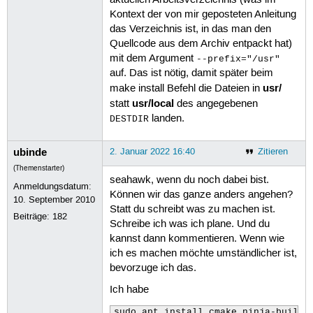
Kontext der von mir geposteten Anleitung
das Verzeichnis ist, in das man den
Quellcode aus dem Archiv entpackt hat)
mit dem Argument
--prefix="/usr"
auf. Das ist nötig, damit später beim
usr/
make install Befehl die Dateien in
usr/local
statt
des angegebenen
landen.
DESTDIR
ubinde
2. Januar 2022 16:40
Zitieren
(Themenstarter)
seahawk, wenn du noch dabei bist.
Anmeldungsdatum:
Können wir das ganze anders angehen?
10. September 2010
Statt du schreibt was zu machen ist.
Beiträge:
182
Schreibe ich was ich plane. Und du
kannst dann kommentieren. Wenn wie
ich es machen möchte umständlicher ist,
bevorzuge ich das.
Ich habe
sudo apt install cmake ninja-build 