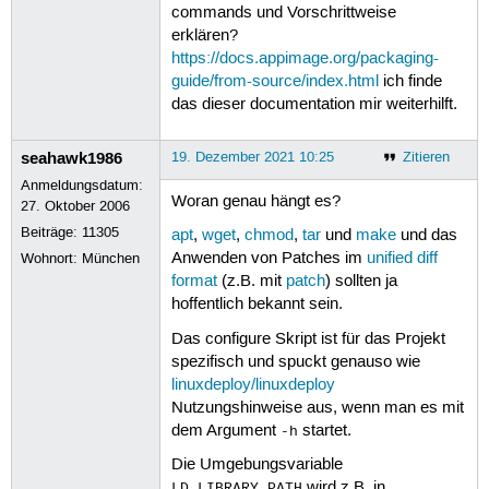
commands und Vorschrittweise
erklären?
https://docs.appimage.org/packaging-
guide/from-source/index.html
ich finde
das dieser documentation mir weiterhilft.
seahawk1986
19. Dezember 2021 10:25
Zitieren
Anmeldungsdatum:
Woran genau hängt es?
27. Oktober 2006
Beiträge:
11305
apt
,
wget
,
chmod
,
tar
und
make
und das
Anwenden von Patches im
unified diff
Wohnort: München
format
(z.B. mit
patch
) sollten ja
hoffentlich bekannt sein.
Das configure Skript ist für das Projekt
spezifisch und spuckt genauso wie
linuxdeploy/linuxdeploy
Nutzungshinweise aus, wenn man es mit
dem Argument
startet.
-h
Die Umgebungsvariable
wird z.B. in
LD_LIBRARY_PATH