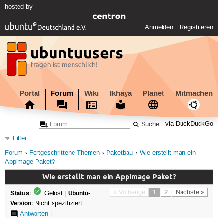
hosted by
Anmelden
Registrieren
Portal
Forum
Wiki
Ikhaya
Planet
Mitmachen
via DuckDuckGo
Filter
Forum
Fortgeschrittene Themen
Paketbau
Wie erstellt man ein
Appimage Paket?
Wie erstellt man ein Appimage Paket?
Status:
« Vorherige
1
2
Nächste »
Gelöst
|
Ubuntu-
Version:
Nicht spezifiziert
Antworten
|