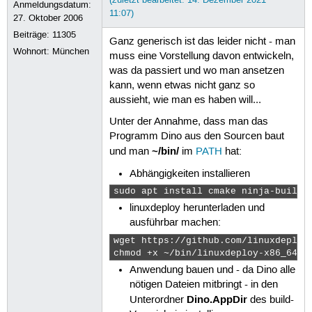
Anmeldungsdatum:
11:07)
27. Oktober 2006
Beiträge:
11305
Ganz generisch ist das leider nicht - man
Wohnort: München
muss eine Vorstellung davon entwickeln,
was da passiert und wo man ansetzen
kann, wenn etwas nicht ganz so
aussieht, wie man es haben will...
Unter der Annahme, dass man das
Programm Dino aus den Sourcen baut
~/bin/
und man
im
PATH
hat:
Abhängigkeiten installieren
sudo apt install cmake ninja-build 
linuxdeploy herunterladen und
ausführbar machen:
wget https://github.com/linuxdeploy
chmod +x ~/bin/linuxdeploy-x86_64.A
Anwendung bauen und - da Dino alle
nötigen Dateien mitbringt - in den
Dino.AppDir
Unterordner
des build-