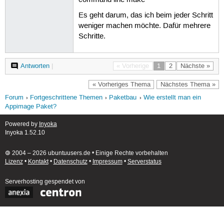
command line make
Es geht darum, das ich beim jeder Schritt
weniger machen möchte. Dafür mehrere
Schritte.
Antworten
|
« Vorherige
1
2
Nächste »
« Vorheriges Thema
Nächstes Thema »
Forum
Fortgeschrittene Themen
Paketbau
Wie erstellt man ein
Appimage Paket?
Powered by
Inyoka
Inyoka 1.52.10
🄯 2004 – 2026 ubuntuusers.de • Einige Rechte vorbehalten
Lizenz
•
Kontakt
•
Datenschutz
•
Impressum
•
Serverstatus
Serverhosting
gespendet von