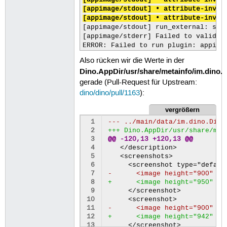
[appimage/stdout] • attribute-inval
[appimage/stdout] • attribute-inval
[appimage/stdout] • attribute-inval
[appimage/stdout] run_external: sub
[appimage/stderr] Failed to validate
ERROR: Failed to run plugin: appima
Also rücken wir die Werte in der
Dino.AppDir/usr/share/metainfo/im.dino.
gerade (Pull-Request für Upstream:
dino/dino/pull/1163
):
vergrößern
 1
 2
 3
@@ -120,13 +120,13 @@
 4
 5
 6
 7
-      <image height="900" wi
 8
+      <image height="950" wi
 9
10
11
-      <image height="900" wi
12
+      <image height="942" wi
13