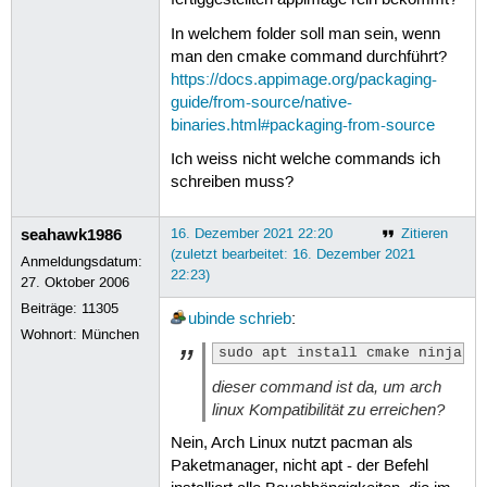
fertiggestellten appimage rein bekommt?
In welchem folder soll man sein, wenn
man den cmake command durchführt?
https://docs.appimage.org/packaging-
guide/from-source/native-
binaries.html#packaging-from-source
Ich weiss nicht welche commands ich
schreiben muss?
seahawk1986
16. Dezember 2021 22:20
Zitieren
(zuletzt bearbeitet: 16. Dezember 2021
Anmeldungsdatum:
22:23)
27. Oktober 2006
Beiträge:
11305
ubinde
schrieb
:
Wohnort: München
sudo apt install cmake ninja-b
dieser command ist da, um arch
linux Kompatibilität zu erreichen?
Nein, Arch Linux nutzt pacman als
Paketmanager, nicht apt - der Befehl