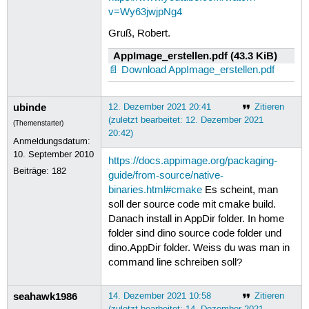
v=Wy63jwjpNg4
Gruß, Robert.
AppImage_erstellen.pdf (43.3 KiB)
Download AppImage_erstellen.pdf
ubinde
12. Dezember 2021 20:41
Zitieren
(zuletzt bearbeitet: 12. Dezember 2021
(Themenstarter)
20:42)
Anmeldungsdatum:
10. September 2010
https://docs.appimage.org/packaging-
Beiträge:
182
guide/from-source/native-
binaries.html#cmake
Es scheint, man
soll der source code mit cmake build.
Danach install in AppDir folder. In home
folder sind dino source code folder und
dino.AppDir folder. Weiss du was man in
command line schreiben soll?
seahawk1986
14. Dezember 2021 10:58
Zitieren
(zuletzt bearbeitet: 14. Dezember 2021