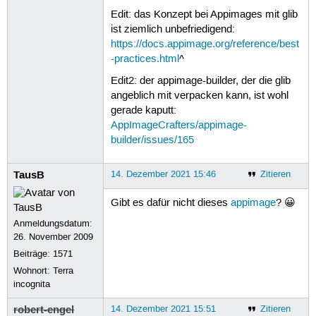
Edit: das Konzept bei Appimages mit glib
ist ziemlich unbefriedigend:
https://docs.appimage.org/reference/best
-practices.html
^
Edit2: der appimage-builder, der die glib
angeblich mit verpacken kann, ist wohl
gerade kaputt:
AppImageCrafters/appimage-
builder/issues/165
TausB
14. Dezember 2021 15:46
Zitieren
Gibt es dafür nicht dieses
appimage
? 😀
Anmeldungsdatum:
26. November 2009
Beiträge:
1571
Wohnort: Terra
incognita
robert-engel
14. Dezember 2021 15:51
Zitieren