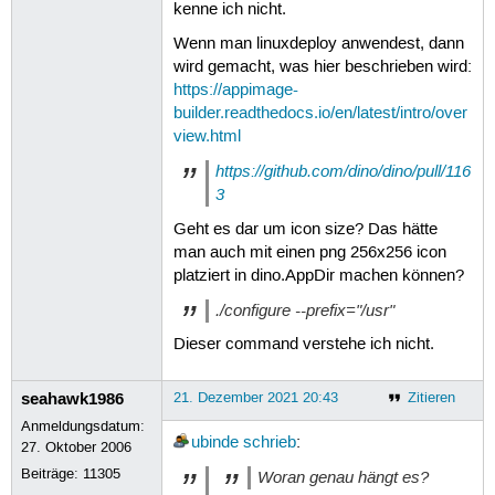
kenne ich nicht.
Wenn man linuxdeploy anwendest, dann
wird gemacht, was hier beschrieben wird:
https://appimage-
builder.readthedocs.io/en/latest/intro/over
view.html
https://github.com/dino/dino/pull/116
3
Geht es dar um icon size? Das hätte
man auch mit einen png 256x256 icon
platziert in dino.AppDir machen können?
./configure --prefix="/usr"
Dieser command verstehe ich nicht.
seahawk1986
21. Dezember 2021 20:43
Zitieren
Anmeldungsdatum:
ubinde
schrieb
:
27. Oktober 2006
Beiträge:
11305
Woran genau hängt es?