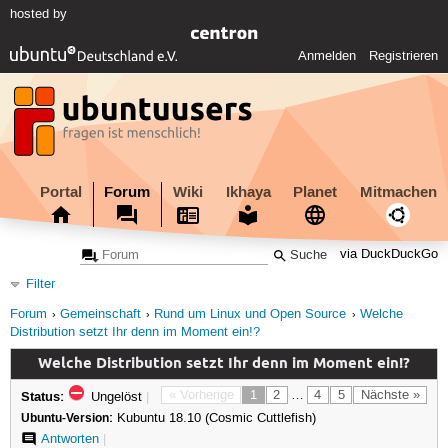
hosted by
Anmelden
Registrieren
Portal
Forum
Wiki
Ikhaya
Planet
Mitmachen
via DuckDuckGo
Filter
Forum
Gemeinschaft
Rund um Linux und Open Source
Welche
Distribution setzt Ihr denn im Moment ein!?
Welche Distribution setzt Ihr denn im Moment ein!?
Status:
« Vorherige
1
2
…
4
5
Nächste »
Ungelöst
|
Ubuntu-Version:
Kubuntu 18.10 (Cosmic Cuttlefish)
Antworten
|