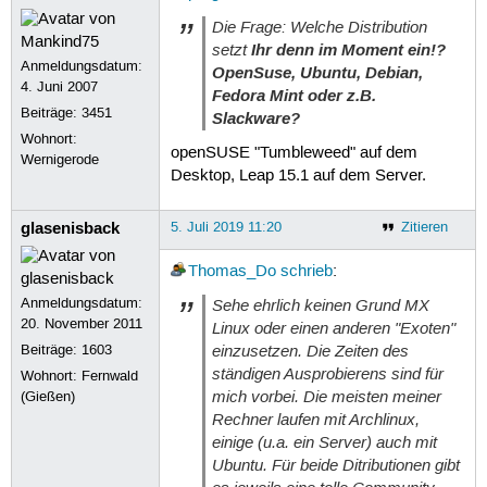
Die Frage: Welche Distribution
setzt
Ihr denn im Moment ein!?
Anmeldungsdatum:
OpenSuse, Ubuntu, Debian,
4. Juni 2007
Fedora Mint oder z.B.
Beiträge:
3451
Slackware?
Wohnort:
openSUSE "Tumbleweed" auf dem
Wernigerode
Desktop, Leap 15.1 auf dem Server.
glasenisback
5. Juli 2019 11:20
Zitieren
Thomas_Do
schrieb
:
Anmeldungsdatum:
Sehe ehrlich keinen Grund MX
20. November 2011
Linux oder einen anderen "Exoten"
einzusetzen. Die Zeiten des
Beiträge:
1603
ständigen Ausprobierens sind für
Wohnort: Fernwald
mich vorbei. Die meisten meiner
(Gießen)
Rechner laufen mit Archlinux,
einige (u.a. ein Server) auch mit
Ubuntu. Für beide Ditributionen gibt