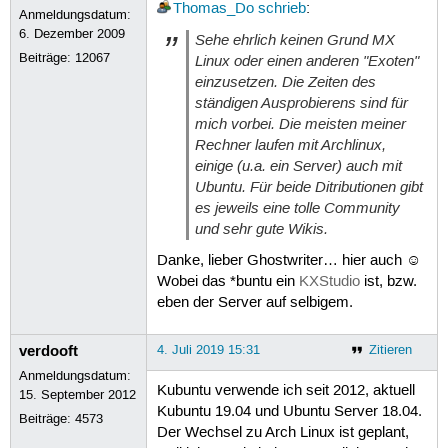
Thomas_Do
schrieb
:
Anmeldungsdatum:
6. Dezember 2009
Sehe ehrlich keinen Grund MX
Beiträge:
12067
Linux oder einen anderen "Exoten"
einzusetzen. Die Zeiten des
ständigen Ausprobierens sind für
mich vorbei. Die meisten meiner
Rechner laufen mit Archlinux,
einige (u.a. ein Server) auch mit
Ubuntu. Für beide Ditributionen gibt
es jeweils eine tolle Community
und sehr gute Wikis.
Danke, lieber Ghostwriter… hier auch ☺
Wobei das *buntu ein
KXStudio
ist, bzw.
eben der Server auf selbigem.
verdooft
4. Juli 2019 15:31
Zitieren
Anmeldungsdatum:
Kubuntu verwende ich seit 2012, aktuell
15. September 2012
Kubuntu 19.04 und Ubuntu Server 18.04.
Beiträge:
4573
Der Wechsel zu Arch Linux ist geplant,