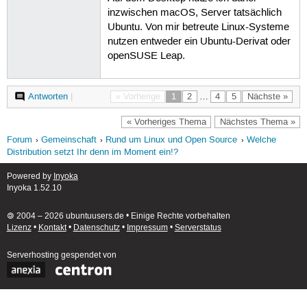
inzwischen macOS, Server tatsächlich
Ubuntu. Von mir betreute Linux-Systeme
nutzen entweder ein Ubuntu-Derivat oder
openSUSE Leap.
Antworten
|
« Vorherige
1
2
…
4
5
Nächste »
« Vorheriges Thema
Nächstes Thema »
Forum
Gemeinschaft
Rund um Linux und Open Source
Welche
Distribution setzt Ihr denn im Moment ein!?
Powered by
Inyoka
Inyoka 1.52.10
🄯 2004 – 2026 ubuntuusers.de • Einige Rechte vorbehalten
Lizenz
•
Kontakt
•
Datenschutz
•
Impressum
•
Serverstatus
Serverhosting
gespendet von