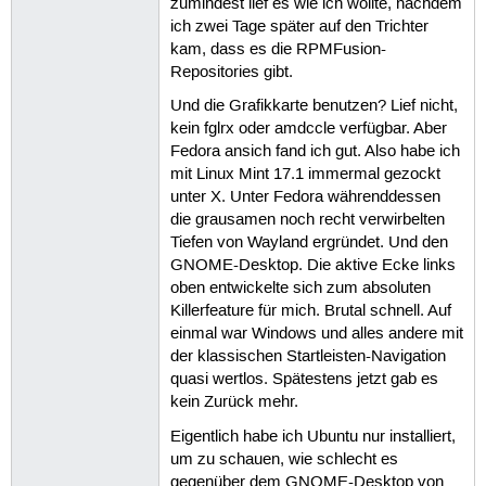
zumindest lief es wie ich wollte, nachdem
ich zwei Tage später auf den Trichter
kam, dass es die RPMFusion-
Repositories gibt.
Und die Grafikkarte benutzen? Lief nicht,
kein fglrx oder amdccle verfügbar. Aber
Fedora ansich fand ich gut. Also habe ich
mit Linux Mint 17.1 immermal gezockt
unter X. Unter Fedora währenddessen
die grausamen noch recht verwirbelten
Tiefen von Wayland ergründet. Und den
GNOME-Desktop. Die aktive Ecke links
oben entwickelte sich zum absoluten
Killerfeature für mich. Brutal schnell. Auf
einmal war Windows und alles andere mit
der klassischen Startleisten-Navigation
quasi wertlos. Spätestens jetzt gab es
kein Zurück mehr.
Eigentlich habe ich Ubuntu nur installiert,
um zu schauen, wie schlecht es
gegenüber dem GNOME-Desktop von