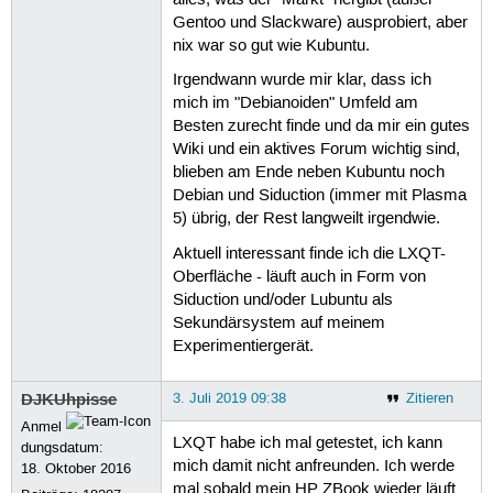
alles, was der "Markt" hergibt (außer
Gentoo und Slackware) ausprobiert, aber
nix war so gut wie Kubuntu.
Irgendwann wurde mir klar, dass ich
mich im "Debianoiden" Umfeld am
Besten zurecht finde und da mir ein gutes
Wiki und ein aktives Forum wichtig sind,
blieben am Ende neben Kubuntu noch
Debian und Siduction (immer mit Plasma
5) übrig, der Rest langweilt irgendwie.
Aktuell interessant finde ich die LXQT-
Oberfläche - läuft auch in Form von
Siduction und/oder Lubuntu als
Sekundärsystem auf meinem
Experimentiergerät.
DJKUhpisse
3. Juli 2019 09:38
Zitieren
Anmel
LXQT habe ich mal getestet, ich kann
dungsdatum:
mich damit nicht anfreunden. Ich werde
18. Oktober 2016
mal sobald mein HP ZBook wieder läuft