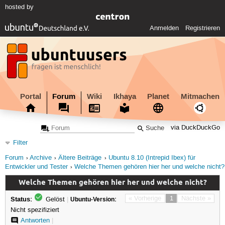
hosted by
Anmelden
Registrieren
Portal
Forum
Wiki
Ikhaya
Planet
Mitmachen
via DuckDuckGo
Filter
Forum
Archive
Ältere Beiträge
Ubuntu 8.10 (Intrepid Ibex) für
Entwickler und Tester
Welche Themen gehören hier her und welche nicht?
Welche Themen gehören hier her und welche nicht?
Status:
« Vorherige
1
Nächste »
Gelöst
|
Ubuntu-Version:
Nicht spezifiziert
Antworten
|