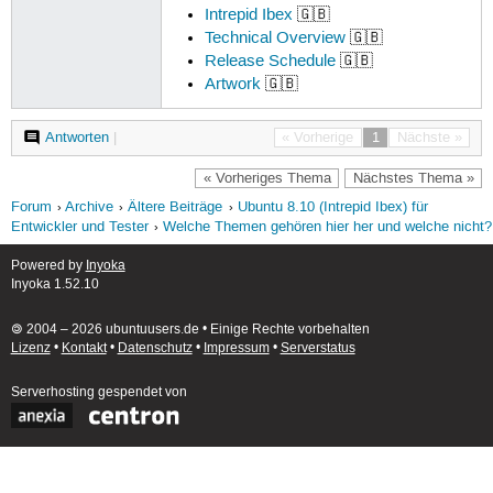
Intrepid Ibex
🇬🇧
Technical Overview
🇬🇧
Release Schedule
🇬🇧
Artwork
🇬🇧
Antworten
|
« Vorherige
1
Nächste »
« Vorheriges Thema
Nächstes Thema »
Forum
Archive
Ältere Beiträge
Ubuntu 8.10 (Intrepid Ibex) für
Entwickler und Tester
Welche Themen gehören hier her und welche nicht?
Powered by
Inyoka
Inyoka 1.52.10
🄯 2004 – 2026 ubuntuusers.de • Einige Rechte vorbehalten
Lizenz
•
Kontakt
•
Datenschutz
•
Impressum
•
Serverstatus
Serverhosting
gespendet von